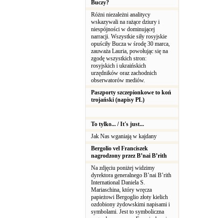
Buczy?
Różni niezależni analitycy
wskazywali na rażące dziury i
niespójności w dominującej
narracji. Wszystkie siły rosyjskie
opuściły Bucza w środę 30 marca,
zauważa Lauria, powołując się na
zgodę wszystkich stron:
rosyjskich i ukraińskich
urzędników oraz zachodnich
obserwatorów mediów.
Paszporty szczepionkowe to koń
trojański (napisy PL)
To tylko... / It's just...
Jak Nas wganiają w kajdany
Bergolio vel Franciszek
nagrodzony przez B’nai B’rith
Na zdjęciu poniżej widzimy
dyrektora generalnego B’nai B’rith
International Daniela S.
Mariaschina, który wręcza
papieżowi Bergoglio złoty kielich
ozdobiony żydowskimi napisami i
symbolami. Jest to symboliczna