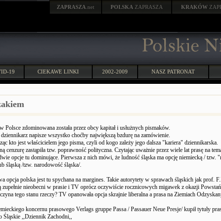
ZAPRASZA
.net
POLSKA
ZAPRASZA
KRAKÓW
ZAP
ID-19
CIEKAWE LINKI
2002-2009
NASZ PATRONAT
zakiem
w Polsce zdominowana została przez obcy kapitał i usłużnych pismaków.
i dziennikarz napisze wszystko choćby największą bzdurę na zamówienie.
ąc kto jest właścicielem jego pisma, czyli od kogo zależy jego dalsza "kariera" dziennikarska.
 cenzurę zastąpiła tzw. poprawność polityczna. Czytając uważnie przez wiele lat prasę na tema
wie opcje tu dominujące. Pierwsza z nich mówi, że ludność śląska ma opcję niemiecką / tzw. 
ub śląską /tzw. narodowość śląska/.
 opcja polska jest tu spychana na margines. Takie autorytety w sprawach śląskich jak prof. 
ą zupełnie nieobecni w prasie i TV oprócz oczywiście rocznicowych migawek z okazji Powstań
yczyna tego stanu rzeczy? TV opanowała opcja skrajnie liberalna a prasa na Ziemiach Odzyska
iemieckiego koncernu prasowego Verlags gruppe Passa / Passauer Neue Presje/ kupił tytuły pr
Śląskie ,,Dziennik Zachodni,,