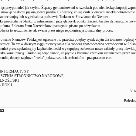
ięc przypomnieć jak szybko Ślązacy germanizowani w szkołach pod niemiecką okupacją zapom
, mówiąc w domu piękną gwarą polską. Ci Ślązacy, co się czuli Niemcami uciekli dobrowolnie
koniec wojny lub wyjechali na podstawie Traktatu w Poczdamie do Niemiec.
a pozostała na Śląsku ;z entuzjazmem przyjęła język polski. Zaczęło bardzo dynamicznie rozwi
 kultura. Polecam Panu Naczelnikowi pamiętniki pisane po odzyskaniu
Śląska to zrozumie, że tak zwana przez niego repolonizacja to naturalny proces.
esowanie Niemców Polską jest ogromne ; to przecież potężny rynek zbytu dla towarów będącej 
iemiec. To też w dalszym ciągu niestety tania siła robocza spowodowana bezrobociem w Polsc
nież przez spekulacyjny kapitał niemiecki wykupujący za bezcen nasze zakłady pracy likwiduj
lską konkurencją. Trudno się więc dziwić, że płynie z Niemiec szerokim strumieniem przez ró
pendia, dotacje rządowe "rzeka" judaszowskich srebrników - przepraszam euro.
 INFORMACYJNY
SZENIA STRONNICTWO NARODOWE
LNOŚLˇSKI
/ ROK I
30 w
Bolesł
arz