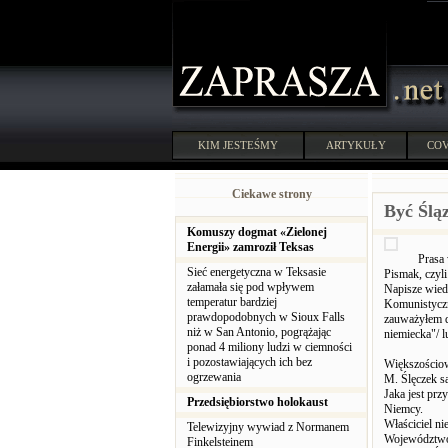
KIM JESTEŚMY
ARTYKUŁY
COV
Ciekawe strony
Być Ślą
Komuszy dogmat «Zielonej
Energii» zamroził Teksas
Prasa 
Sieć energetyczna w Teksasie
Pismak, czyl
załamała się pod wpływem
Napisze wiedz
temperatur bardziej
Komunistyczną
prawdopodobnych w Sioux Falls
zauważyłem d
niż w San Antonio, pogrążając
niemiecka"/ l
ponad 4 miliony ludzi w ciemności
i pozostawiających ich bez
Większościowa
ogrzewania
M. Ślęczek s
Jaka jest prz
Przedsiębiorstwo holokaust
Niemcy.
Właściciel n
Telewizyjny wywiad z Normanem
Województwo 
Finkelsteinem