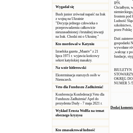
IPN.
Wygadał się
Chciałbym, w
niemieckiego
Bush junior zrównał napaść na Irak
frontem pod 
z wojną na Ukrainie
Ludność Śląsk
"Decyzja jednego człowieka o
szkolnictwo,
przeprowadzeniu całkowicie
przez Polskę 
nieuzasadnionej i brutalnej inwazji
na Irak. Chodzi mi o Ukrainę."
Dziś zainter
gospodarki N
Kto mordował w Katyniu
wywołane rów
Izraelska gazeta „Maariv” z 21
,walcząc z po
lipca 1971 r. wyjawia końcowy
fundacje, sty
sekret katyńskiej masakry.
Na wzór hitlerowski
BIULETYN
STOWARZY
Eksterminacja starszych osób w
OKRĘG DO
Niemczech.
NUMER 5 /5
Veto dla Funduszu Zadłużenia!
Konferencja Konfederacji:Veto dla
Funduszu Zadłużenia! Apel do
prezydenta Dudy - 7 maja 2021 r.
Dodaj koment
Wykład Ernsta Wolffa na temat
obecnego kryzysu
Kto zmasakrował ludność