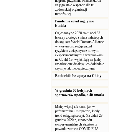
nagroda przyznana Franciszkowi
za jego stałe wsparcie dla tej
żydowskiej organizacji
masońskiej.
Pandemia covid nigdy nie
istniała
Ogłoszony w 2020 roku apel 33
lekarzy z całego świata należących
do sojuszu World Doctors Alliance,
w którym ostrzegają przed
ryzykiem związanym z nowymi
eksperymentalnymi szczepionkami
na Covid-19, wyjaśniają na jakiej
zasadzie one działają i co dokładnie
czyni je tak niebezpiecznymi.
Rothschildów apetyt na Chiny
W grudniu 60 kolejnych
sportowców upadło, a 40 zmarło
Mniej więcej tak samo jak w
październiku i listopadzie, kiedy
trend osiągnął szczyt. Na dzień 28
grudnia 2020 r., z powodu
eksperymentalnych strzałów z
powodu zatrucia COVID EUA,