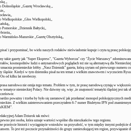
ską ,,
Dolnośląskie ,,Gazetę Wrocławską ,,
ie,,
ocławia,,
Wielkopolskie ,,Głos Wielkopolski,,
ańską,,
Pomorskie ,,Dziennik Bałtycki,,
brzeża,,
Warmińsko-Mazurskie ,,Gazetę Olsztyńską,,
pisać i przypominać, bo wielu naszych rodaków nieświadomie kupuje i czyta tą prasę polskoję
rony takie gazety jak "Super Ekspress", "Gazeta Wyborcza" czy "Życie Warszawy" zdominowan
erałów, kosmopolitów ludzi o antynarodowych poglądach też nie są alternatywą dla Niemieckiej
 wzmacnia proniemieckie lobby. „Nasz Dziennik” gazeta, którą czytam od pierwszego numeru co
aty śląskie. Kiedyś w tym dzienniku pisał na ten temat z wielkim znawstwem i wyczuciem Rys
t On od kilku lat nieobecny.
 prasa narodowa nie omija tego tematu. Problem w tym, że prasę narodową czytają w większośc
w tematyce niemieckiej Polacy. Nie dziwmy się, więc ,że znajomość tematyki śląskiej jest tak 
czeństwie.
 bardzo poważny i trzeba by było się zastanowić jak przełamać monopol polskojęzycznych med
emieckim. Z wielkim zainteresowaniem przeczytałem 6-7 numer Biuletynu IPN pod znamienny
AKIEM”.
edakcyjnej Adam Dziurok tak mówi:
 pewno jest osoba, która uznaje wartości wspólne dla mieszkańców tego regionu.
ne przeżycie historii i wyciągnięcie wniosków na przyszłość, w tym między innymi podejście 
ansem. To jest też poczucie przynależności do grupy zamieszkującej ten region, przywiązanie d