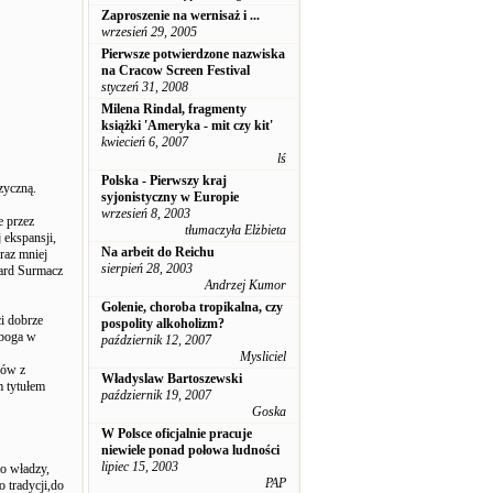
Zaproszenie na wernisaż i ...
wrzesień 29, 2005
Pierwsze potwierdzone nazwiska
na Cracow Screen Festival
styczeń 31, 2008
Milena Rindal, fragmenty
książki 'Ameryka - mit czy kit'
kwiecień 6, 2007
lś
Polska - Pierwszy kraj
zyczną.
syjonistyczny w Europie
wrzesień 8, 2003
e przez
tłumaczyła Elżbieta
 ekspansji,
Na arbeit do Reichu
raz mniej
sierpień 28, 2003
zard Surmacz
Andrzej Kumor
Golenie, choroba tropikalna, czy
i dobrze
pospolity alkoholizm?
uboga w
październik 12, 2007
Mysliciel
iów z
Władyslaw Bartoszewski
m tytułem
październik 19, 2007
Goska
W Polsce oficjalnie pracuje
niewiele ponad połowa ludności
lipiec 15, 2003
do władzy,
PAP
o tradycji,do