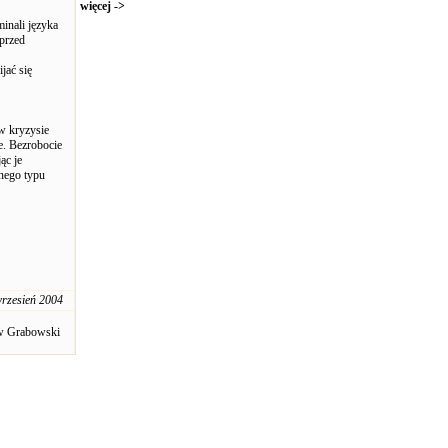
więcej ->
inali języka
 przed
jać się
w kryzysie
e. Bezrobocie
ąc je
żnego typu
rzesień 2004
aw Grabowski