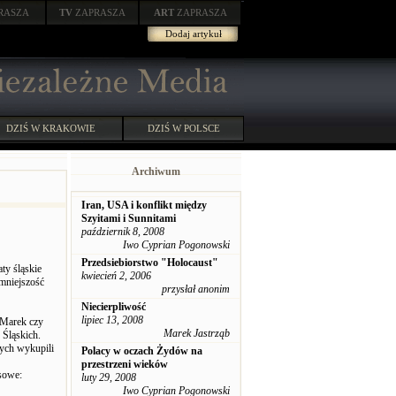
RASZA
TV
ZAPRASZA
ART
ZAPRASZA
Dodaj artykuł
DZIŚ W KRAKOWIE
DZIŚ W POLSCE
Archiwum
Iran, USA i konflikt między
Szyitami i Sunnitami
październik 8, 2008
Iwo Cyprian Pogonowski
Przedsiebiorstwo "Holocaust"
ty śląskie
kwiecień 2, 2006
"mniejszość
przysłał anonim
Niecierpliwość
lipiec 13, 2008
F.Marek czy
Marek Jastrząb
 Śląskich.
nych wykupili
Polacy w oczach Żydów na
przestrzeni wieków
asowe:
luty 29, 2008
Iwo Cyprian Pogonowski