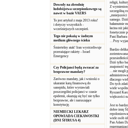
religii, kultu
Dowody na zbrodnię
Z wymienionyc
ludobójstwa szczepionkowego są
szczególną ro
nawet w bazie VAERS
„mniejszości
samego. Dziś
To jest artykuł z maja 2013 roku!
bałamutnie mó
i dotyczy wszystkich -
łacina niż ja
wcześniejszych szczepień.
fonetycznie p
Tego nie pokażą w żadnym
Pani Barbara
medium głównego ścieku
…Przy wyjazd
Śmiertelny atak! Iran wystrzeliwuje
Bardzo delik
przerażające rakiety - Israel
zorientowana 
Emergency
przesiedleńc
Dziś tylko ba
znajomość teg
Czy Policjanci będą zwracać za
…nie mogli pa
bezprawne mandaty?
administrować
Zarówno mandaty, jak i wnioski o
dlaczego wie
ukaranie karą finansową do
Do tych zdań 
sanepidu, które wystawiali
wiele wspólne
poszczególni policjanci w czasie
Ryszard Karcz
epidemii, okazują się być nie tylko
większości n
bezprawne, ale i naruszające
konstytucję.
Jest to bardz
dobre imię Ś
NIEMIECKI LEKARZ
repolonizować
OPOWIADA CIEKAWOSTKI
wiele osób ide
(DNI ŚFIRUSA 4)
Pan Adam Dz
regermanizacj