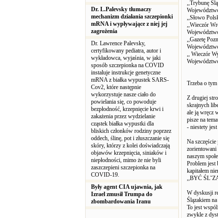
,,Trybunę Ślą
Dr. L.Palevsky tłumaczy
Województwo 
mechanizm działania szczepionki
,,Słowo Polsk
mRNA i wypływające z niej jej
,,Wieczór Wr
zagrożenia
Województwo 
,,Gazetę Pozn
Dr. Lawrence Palevsky,
Województwo 
certyfikowany pediatra, autor i
,, Wieczór Wy
wykładowca, wyjaśnia, w jaki
Województwo 
sposób szczepionka na COVID
instaluje instrukcje genetyczne
mRNA z białka wypustek SARS-
Trzeba o tym 
Cov2, które następnie
wykorzystuje nasze ciało do
Z drugiej st
powielania się, co powoduje
skrajnych lib
bezpłodność, krzepnięcie krwi i
ale ją wręcz
zakażenia przez wydzielanie
pisze na tem
cząstek białka wypustki dla
- niestety jes
bliskich członków rodziny poprzez
oddech, ślinę, pot i złuszczanie się
Na szczęście
skóry, którzy z kolei doświadczają
zorientowani 
objawów krzepnięcia, siniaków i
naszym społe
niepłodności, mimo że nie byli
Problem jest
zaszczepieni szczepionka na
kapitałem ni
COVID-19.
,,BYĆ ŚLˇZ
Były agent CIA ujawnia, jak
W dyskusji r
Izrael zmusił Trumpa do
Ślązakiem na
zbombardowania Iranu
To jest wspól
zwykle z dyst