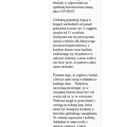
blokady w odpowiedzi na
epidemię koronawirusa znaną
jako COVID19.
Globalną populację żyjącą w
krajach zachodnich od ponad
pokolenia uczono żyć w ciągłym
strachu od 11 września.
Zachęcano nas do poświęcania
naszej wolności dla fałszywego
poczucia bezpieczeństwa, z
każdym dniem coraz bardziej
uzależniając się od państwa w
zakresie ochrony, a teraz wielu z
nas liczy na to, że państwo płaci
nasze rachunki.
Pomimo tego, że rządowy budżet
i deficyt stale rosną wykładniczo
każdego dnia ... Niektórzy
zaczynają dostrzegać, że w
oficjalnej historii może być coś
więcej niż to, w co wierzymy.
Nieliczni mogli to przewidzieć i
czekają na kolejną fazę, która
może być kolejnym krokiem w
kierunku globalnego zarządzania.
To właśnie mężczyźni i kobiety,
dokładnie te same osoby i
agencje rządowe, a także