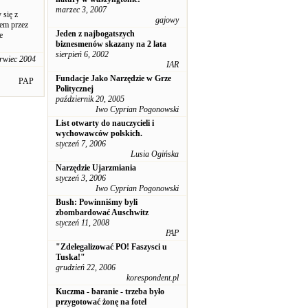
marzec 3, 2007
 się z
gajowy
em przez
Jeden z najbogatszych
e
biznesmenów skazany na 2 lata
sierpień 6, 2002
erwiec 2004
IAR
Fundacje Jako Narzędzie w Grze
PAP
Politycznej
październik 20, 2005
Iwo Cyprian Pogonowski
List otwarty do nauczycieli i
wychowawców polskich.
styczeń 7, 2006
Lusia Ogińska
Narzędzie Ujarzmiania
styczeń 3, 2006
Iwo Cyprian Pogonowski
Bush: Powinniśmy byli
zbombardować Auschwitz
styczeń 11, 2008
PAP
"Zdelegalizować PO! Faszysci u
Tuska!"
grudzień 22, 2006
korespondent.pl
Kuczma - baranie - trzeba było
przygotować żonę na fotel