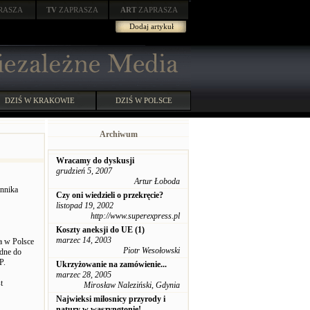
RASZA
TV
ZAPRASZA
ART
ZAPRASZA
Dodaj artykuł
DZIŚ W KRAKOWIE
DZIŚ W POLSCE
Archiwum
Wracamy do dyskusji
grudzień 5, 2007
Artur Łoboda
ennika
Czy oni wiedzieli o przekręcie?
listopad 19, 2002
http://www.superexpress.pl
Koszty aneksji do UE (1)
marzec 14, 2003
a w Polsce
Piotr Wesołowski
ędne do
P.
Ukrzyżowanie na zamówienie...
marzec 28, 2005
t
Mirosław Naleziński, Gdynia
Najwieksi milosnicy przyrody i
natury w waszyngtonie!