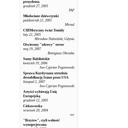
prezydenta
grudzień 27, 2003
PAP
Młodociane dziewczynki
październik 22, 2005
Mirnal
CHIMeryczny świat Temidy
luty 22, 2005
Mirosław Naleziński, Gdynia
Oświecony "zdrowy" terror
maj 19, 2007
Remigiusz Okraska
Sumy Babilońskie
kwiecień 19, 2006
Iwo Cyprian Pogonowski
Sprawa Kurdystanu utrudnia
destabilizację Iranu przez USA
listopad 2, 2007
Iwo Cyprian Pogonowski
Artyści wybierają Unię
Europejską
grudzień 12, 2005
Ciekawostka
wrzesień 20, 2004
ccc
"Brzytew", czyli wolność
wynegocjowana