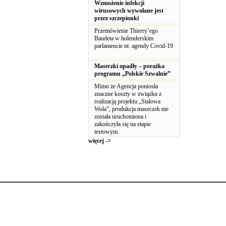
Wzmożenie infekcji
wirusowych wywołane jest
przez szczepionki
Przemówienie Thierry’ego
Baudeta w holenderskim
parlamencie nt. agendy Covid-19
Maseczki opadły – porażka
programu „Polskie Szwalnie”
Mimo że Agencja poniosła
znaczne koszty w związku z
realizacją projektu „Stalowa
Wola”, produkcja maseczek nie
została uruchomiona i
zakończyła się na etapie
testowym.
więcej ->