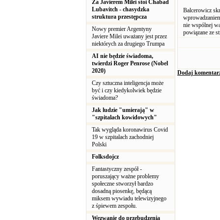
Za Javierem Milei stoi Chabad
Lubavitch - chasydzka
Balcerowicz skr
struktura przestępcza
wprowadzaniem 
nie wspólnej wa
Nowy premier Argentyny
powiązane ze st
Javiere Milei uważany jest przez
niektórych za drugiego Trumpa
AI nie będzie świadoma,
twierdzi Roger Penrose (Nobel
2020)
Dodaj komentar
Czy sztuczna inteligencja może
być i czy kiedykolwiek będzie
świadoma?
Jak ludzie "umierają" w
"szpitalach kowidowych"
Tak wygląda koronawirus Covid
19 w szpitalach zachodniej
Polski
Folksdojcz
Fantastyczny zespół -
poruszający ważne problemy
społeczne stworzył bardzo
dosadną piosenkę, będącą
miksem wywiadu telewizyjnego
z śpiewem zespołu.
Wezwanie do przebudzenia