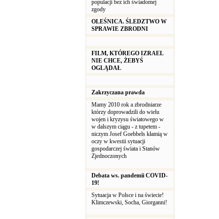
populacji bez ich świadomej
zgody
OLEŚNICA. ŚLEDZTWO W
SPRAWIE ZBRODNI
FILM, KTÓREGO IZRAEL
NIE CHCE, ŻEBYŚ
OGLĄDAŁ
Zakrzyczana prawda
Mamy 2010 rok a zbrodniarze
którzy doprowadzili do wielu
wojen i kryzysu światowego w
w dalszym ciągu - z tupetem -
niczym Josef Goebbels kłamią w
oczy w kwestii sytuacji
gospodarczej świata i Stanów
Zjednoczonych
Debata ws. pandemii COVID-
19!
Sytuacja w Polsce i na świecie!
Klimczewski, Socha, Giorganni!