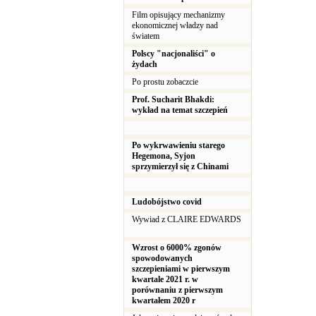
Film opisujący mechanizmy
ekonomicznej władzy nad
światem
Polscy "nacjonaliści" o
żydach
Po prostu zobaczcie
Prof. Sucharit Bhakdi:
wykład na temat szczepień
Po wykrwawieniu starego
Hegemona, Syjon
sprzymierzył się z Chinami
Ludobójstwo covid
Wywiad z CLAIRE EDWARDS
Wzrost o 6000% zgonów
spowodowanych
szczepieniami w pierwszym
kwartale 2021 r. w
porównaniu z pierwszym
kwartałem 2020 r