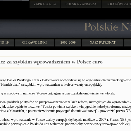
ZAPRASZA
.net
POLSKA
ZAPRASZA
KRAKÓW
ZAP
ID-19
CIEKAWE LINKI
2002-2009
NASZ PATRONAT
icz za szybkim wprowadzeniem w Polsce euro
ego Banku Polskiego Leszek Balcerowicz opowiedział się w wywiadzie dla niemieckiego dzi
"Handelsblatt" za szybkim wprowadzeniem w Polsce waluty europejskiej.
ię w środowym numerze (9 czerwca); agencja dpa uzyskała omówienie we wtorek.
zwał polskich polityków do przeprowadzenia wszelkich reform, niezbędnych do wprowadzeni
, jak tylko będzie to możliwe. "Polska powinna szybko i wiarygodnie wdrożyć reformy, niezb
eriów z Maastricht, a potem niezwłocznie przystąpić do unii walutowej" - powiedział prezes NB
owicza, wprowadzenie w Polsce waluty europejskiej będzie możliwe w 2007 r. Prezes NBP jes
szybkie przystąpienie Polski do unii walutowej poprawiłoby perspektywy rozwojowe polskiej