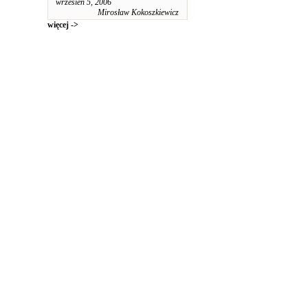
wrzesień 5, 2006
Mirosław Kokoszkiewicz
więcej ->