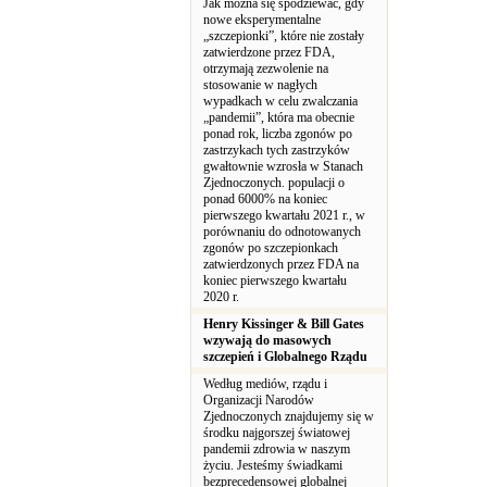
Jak można się spodziewać, gdy
nowe eksperymentalne
„szczepionki”, które nie zostały
zatwierdzone przez FDA,
otrzymają zezwolenie na
stosowanie w nagłych
wypadkach w celu zwalczania
„pandemii”, która ma obecnie
ponad rok, liczba zgonów po
zastrzykach tych zastrzyków
gwałtownie wzrosła w Stanach
Zjednoczonych. populacji o
ponad 6000% na koniec
pierwszego kwartału 2021 r., w
porównaniu do odnotowanych
zgonów po szczepionkach
zatwierdzonych przez FDA na
koniec pierwszego kwartału
2020 r.
Henry Kissinger & Bill Gates
wzywają do masowych
szczepień i Globalnego Rządu
Według mediów, rządu i
Organizacji Narodów
Zjednoczonych znajdujemy się w
środku najgorszej światowej
pandemii zdrowia w naszym
życiu. Jesteśmy świadkami
bezprecedensowej globalnej