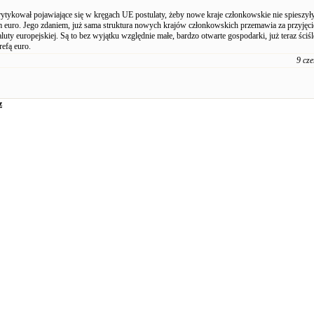
ytykował pojawiające się w kręgach UE postulaty, żeby nowe kraje członkowskie nie spieszyły
euro. Jego zdaniem, już sama struktura nowych krajów członkowskich przemawia za przyjęci
luty europejskiej. Są to bez wyjątku względnie małe, bardzo otwarte gospodarki, już teraz ściśl
refą euro.
9 cz
z