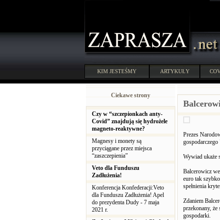
KIM JESTEŚMY
ARTYKUŁY
COV
Ciekawe strony
Balcerow
Czy w “szczepionkach anty-
Covid” znajdują się hydrożele
magneto-reaktywne?
Prezes Narodow
Magnesy i monety są
gospodarczego 
przyciągane przez miejsca
“zaszczepienia”
Wywiad ukaże s
Veto dla Funduszu
Balcerowicz we
Zadłużenia!
euro tak szybko
spełnienia kryt
Konferencja Konfederacji:Veto
dla Funduszu Zadłużenia! Apel
Zdaniem Balcer
do prezydenta Dudy - 7 maja
przekonany, że 
2021 r.
gospodarki.