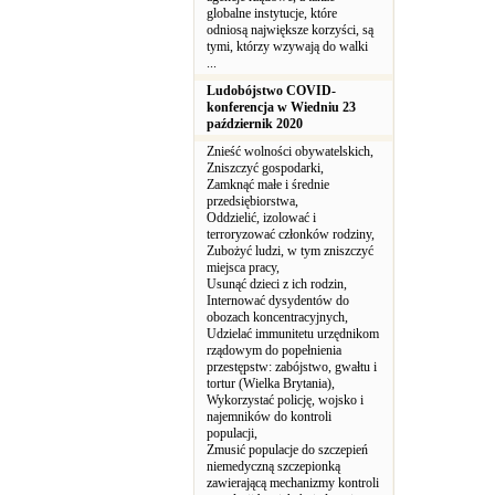
globalne instytucje, które
odniosą największe korzyści, są
tymi, którzy wzywają do walki
...
Ludobójstwo COVID-
konferencja w Wiedniu 23
październik 2020
Znieść wolności obywatelskich,
Zniszczyć gospodarki,
Zamknąć małe i średnie
przedsiębiorstwa,
Oddzielić, izolować i
terroryzować członków rodziny,
Zubożyć ludzi, w tym zniszczyć
miejsca pracy,
Usunąć dzieci z ich rodzin,
Internować dysydentów do
obozach koncentracyjnych,
Udzielać immunitetu urzędnikom
rządowym do popełnienia
przestępstw: zabójstwo, gwałtu i
tortur (Wielka Brytania),
Wykorzystać policję, wojsko i
najemników do kontroli
populacji,
Zmusić populacje do szczepień
niemedyczną szczepionką
zawierającą mechanizmy kontroli