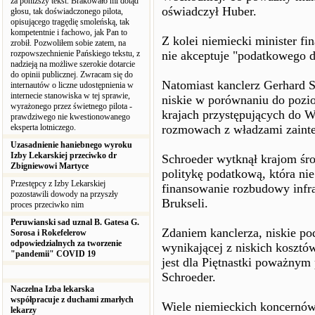
za poniższy tekst. Brakowało mi dotąd
oświadczył Huber.
głosu, tak doświadczonego pilota,
opisującego tragędię smoleńską, tak
kompetentnie i fachowo, jak Pan to
Z kolei niemiecki minister f
zrobił. Pozwoliłem sobie zatem, na
rozpowszechnienie Pańskiego tekstu, z
nie akceptuje "podatkowego 
nadzieją na możliwe szerokie dotarcie
do opinii publicznej. Zwracam się do
Natomiast kanclerz Gerhard 
internautów o liczne udostępnienia w
internecie stanowiska w tej sprawie,
niskie w porównaniu do poz
wyrażonego przez świetnego pilota -
krajach przystępujących do W
prawdziwego nie kwestionowanego
eksperta lotniczego.
rozmowach z władzami zaint
Uzasadnienie haniebnego wyroku
Izby Lekarskiej przeciwko dr
Schroeder wytknął krajom śr
Zbigniewowi Martyce
politykę podatkową, która n
Przestępcy z Izby Lekarskiej
finansowanie rozbudowy infras
pozostawili dowody na przyszły
Brukseli.
proces przeciwko nim
Peruwianski sad uznal B. Gatesa G.
Zdaniem kanclerza, niskie pod
Sorosa i Rokefelerow
odpowiedzialnych za tworzenie
wynikającej z niskich kosztó
"pandemii" COVID 19
jest dla Piętnastki poważny
Schroeder.
Naczelna Izba lekarska
współpracuje z duchami zmarłych
Wiele niemieckich koncernó
lekarzy