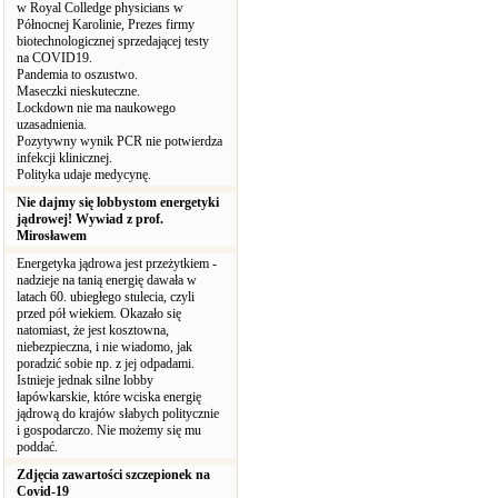
w Royal Colledge physicians w
Północnej Karolinie, Prezes firmy
biotechnologicznej sprzedającej testy
na COVID19.
Pandemia to oszustwo.
Maseczki nieskuteczne.
Lockdown nie ma naukowego
uzasadnienia.
Pozytywny wynik PCR nie potwierdza
infekcji klinicznej.
Polityka udaje medycynę.
Nie dajmy się lobbystom energetyki
jądrowej! Wywiad z prof.
Mirosławem
Energetyka jądrowa jest przeżytkiem -
nadzieje na tanią energię dawała w
latach 60. ubiegłego stulecia, czyli
przed pół wiekiem. Okazało się
natomiast, że jest kosztowna,
niebezpieczna, i nie wiadomo, jak
poradzić sobie np. z jej odpadami.
Istnieje jednak silne lobby
łapówkarskie, które wciska energię
jądrową do krajów słabych politycznie
i gospodarczo. Nie możemy się mu
poddać.
Zdjęcia zawartości szczepionek na
Covid-19