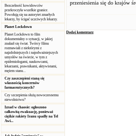
przeniesienia się do krajów 
Bezczelność kowidowców
przekroczyła wszelkie granice.
Powołują się na autorytet zmarłych
lekarzy, by ścigać uczciwych lekarzy.
Planet Lockdown
Dodaj komentarz
Planet Lockdown to film
dokumentalny o sytuacji, w jakiej
znalazł się świat. Twórcy filmu
rozmawiali z niektórymi z
najzdolniejszych i najodważniejszych
umysłów na świecie, w tym z
epidemiologami, naukowcami,
lekarzami, prawnikami, aktywistami,
mężem stanu...
Czy zaszczepieni staną się
własnością koncernów
farmaceutycznych?
Czy szczepienia służą nowoczesnemu
niewolnictwu?
Izrael w chaosie: ogłoszono
całkowitą ewakuację, ponieważ
ciężkie rakiety Iranu spadły na Tel
Awi...