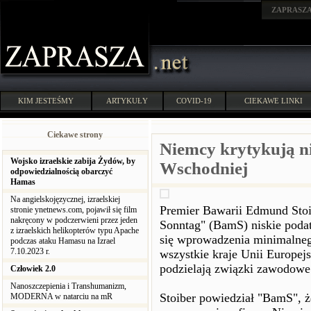
ZAPRASZ
KIM JESTEŚMY
ARTYKUŁY
COVID-19
CIEKAWE LINKI
Ciekawe strony
Niemcy krytykują ni
Wojsko izraelskie zabija Żydów, by
Wschodniej
odpowiedzialnością obarczyć
Hamas
Na angielskojęzycznej, izraelskiej
Premier Bawarii Edmund Stoi
stronie ynetnews.com, pojawił się film
nakręcony w podczerwieni przez jeden
Sonntag" (BamS) niskie poda
z izraelskich helikopterów typu Apache
się wprowadzenia minimalne
podczas ataku Hamasu na Izrael
7.10.2023 r.
wszystkie kraje Unii Europejs
podzielają związki zawodowe 
Człowiek 2.0
Nanoszczepienia i Transhumanizm,
Stoiber powiedział "BamS", ż
MODERNA w natarciu na mR