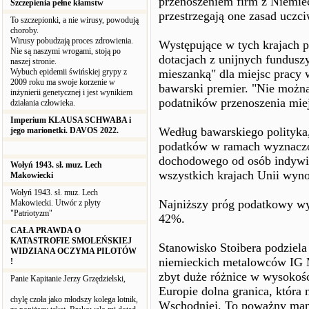
przenoszeniem firm z Niemie
Szczepienia pełne kłamstw
przestrzegają one zasad uczci
To szczepionki, a nie wirusy, powodują
choroby.
Wirusy pobudzają proces zdrowienia.
Występujące w tych krajach 
Nie są naszymi wrogami, stoją po
dotacjach z unijnych funduszy
naszej stronie.
Wybuch epidemii świńskiej grypy z
mieszanką" dla miejsc pracy 
2009 roku ma swoje korzenie w
bawarski premier. "Nie można
inżynierii genetycznej i jest wynikiem
podatników przenoszenia miej
działania człowieka.
Imperium KLAUSA SCHWABA i
Według bawarskiego polityka
jego marionetki. DAVOS 2022.
podatków w ramach wyznaczo
dochodowego od osób indywi
Wołyń 1943. sł. muz. Lech
wszystkich krajach Unii wyn
Makowiecki
Wołyń 1943. sł. muz. Lech
Najniższy próg podatkowy w
Makowiecki. Utwór z płyty
"Patriotyzm"
42%.
CAŁA PRAWDA O
KATASTROFIE SMOLEŃSKIEJ
Stanowisko Stoibera podzie
WIDZIANA OCZYMA PILOTÓW
niemieckich metalowców IG M
!
zbyt duże różnice w wysokośc
Panie Kapitanie Jerzy Grzędzielski,
Europie dolna granica, która
chylę czoła jako młodszy kolega lotnik,
Wschodniej. To poważny mank