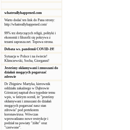
whatreallyhappened.com
Warto dodać ten link do Pana strony:
http://whatreallyhappened.com/
99% tez dotyczących religii, polityki i
ekonomii i filozofii się pokrywa z
tezami zaprasza.net. Topowa strona.
Debata ws. pandemii COVID-19!
Sytuacja w Polsce i na świecie!
Klimczewski, Socha, Giorganni!
Jesteśmy okłamywani i zmuszani do
działań mogących pogarszać
zdrowie
Dr Zbigniew Martyka, kierownik
oddziału zakaźnego w Dąbrowie
Górniczej napisał dwa tygodnie temu
wpis, w którym ocenił, że "jesteśmy
okłamywani i zmuszani do działań
mogących pogarszać nasz stan
zdrowia" pod pretekstem
koronawirusa. Wówczas
wprowadzano nowe restrykcje i
podział na powiaty "żółte" oraz
"czerwone".