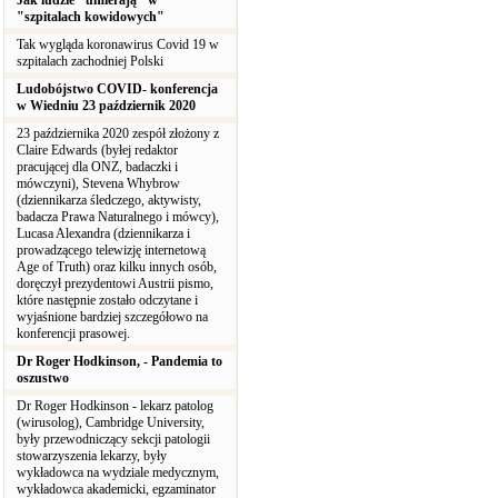
Jak ludzie "umierają" w
"szpitalach kowidowych"
Tak wygląda koronawirus Covid 19 w
szpitalach zachodniej Polski
Ludobójstwo COVID- konferencja
w Wiedniu 23 październik 2020
23 października 2020 zespół złożony z
Claire Edwards (byłej redaktor
pracującej dla ONZ, badaczki i
mówczyni), Stevena Whybrow
(dziennikarza śledczego, aktywisty,
badacza Prawa Naturalnego i mówcy),
Lucasa Alexandra (dziennikarza i
prowadzącego telewizję internetową
Age of Truth) oraz kilku innych osób,
doręczył prezydentowi Austrii pismo,
które następnie zostało odczytane i
wyjaśnione bardziej szczegółowo na
konferencji prasowej.
Dr Roger Hodkinson, - Pandemia to
oszustwo
Dr Roger Hodkinson - lekarz patolog
(wirusolog), Cambridge University,
były przewodniczący sekcji patologii
stowarzyszenia lekarzy, były
wykładowca na wydziale medycznym,
wykładowca akademicki, egzaminator