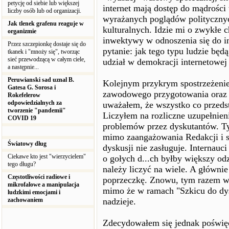
petycję od siebie lub większej
internet mają dostęp do mądrości
liczby osób lub od organizacji.
wyrażanych poglądów polityczny
Jak tlenek grafenu reaguje w
kulturalnych. Idzie mi o zwykłe 
organizmie
inwektywy w odnoszenia się do in
Przez szczepionkę dostaje się do
pytanie: jak tego typu ludzie bę
tkanek i "mnoży się", tworząc
sieć przewodzącą w całym ciele,
udział w demokracji internetowej 
a następnie...
Peruwianski sad uznal B.
Kolejnym przykrym spostrzeżenie
Gatesa G. Sorosa i
zawodowego przygotowania oraz bo
Rokefelerow
odpowiedzialnych za
uważałem, że wszystko co przedsta
tworzenie "pandemii"
Liczyłem na rozliczne uzupełnien
COVID 19
problemów przez dyskutantów. Tym
mimo zaangażowania Redakcji i sp
Światowy dług
dyskusji nie zasługuje. Internau
Ciekawe kto jest "wierzycielem"
o gołych d...ch byłby większy o
tego długu?
należy liczyć na wiele. A główni
Częstotliwości radiowe i
poprzeczkę. Znowu, tym razem ws
mikrofalowe a manipulacja
mimo że w ramach "Szkicu do dy
ludzkimi emocjami i
zachowaniem
nadzieje.
Zdecydowałem się jednak poświęc