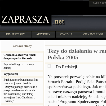
ZAPRASZ
KIM JESTEŚMY
ARTYKUŁY
COVID-19
CIEKAWE LINKI
Ciekawe strony
Tezy do działania w 
Ceremonia otwarcia tunelu
Polska 2005
drogowego św. Gotarda
Zapowiedź tego - co mamy
Do Redakcji
dzisiaj
Wygadał się
Na początek pozwolę sobie na kil
Bush junior zrównał napaść na
łamach Portalu. Podjęliście Pań
Irak z wojną na Ukrainie
społeczeństwa polskiego. Jak mni
"Decyzja jednego człowieka o
przeprowadzeniu całkowicie
naprawę naszego państwa i moral
nieuzasadnionej i brutalnej
cele i miałem nadzieję, że uda się
inwazji na Irak. Chodzi mi o
hasło "Programu Społecznego Pol
Ukrainę."