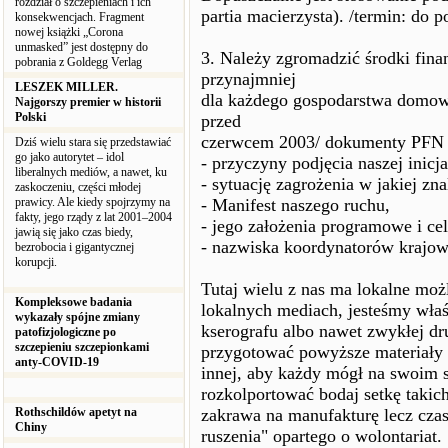
rozdział o szczepieniach i ich
partia macierzysta). /termin: do 
konsekwencjach. Fragment
nowej książki „Corona
unmasked” jest dostępny do
3. Należy zgromadzić środki fin
pobrania z Goldegg Verlag
przynajmniej
LESZEK MILLER.
dla każdego gospodarstwa domowe
Najgorszy premier w historii
Polski
przed
czerwcem 2003/ dokumenty PFN 
Dziś wielu stara się przedstawiać
go jako autorytet – idol
- przyczyny podjęcia naszej inicj
liberalnych mediów, a nawet, ku
- sytuację zagrożenia w jakiej zna
zaskoczeniu, części młodej
prawicy. Ale kiedy spojrzymy na
- Manifest naszego ruchu,
fakty, jego rządy z lat 2001–2004
- jego założenia programowe i cel
jawią się jako czas biedy,
- nazwiska koordynatorów krajow
bezrobocia i gigantycznej
korupcji.
Tutaj wielu z nas ma lokalne mo
Kompleksowe badania
lokalnych mediach, jesteśmy właś
wykazały spójne zmiany
kserografu albo nawet zwykłej d
patofizjologiczne po
szczepieniu szczepionkami
przygotować powyższe materiały 
anty-COVID-19
innej, aby każdy mógł na swoim 
rozkolportować bodaj setkę takic
Rothschildów apetyt na
zakrawa na manufakturę lecz czas
Chiny
ruszenia" opartego o wolontariat.