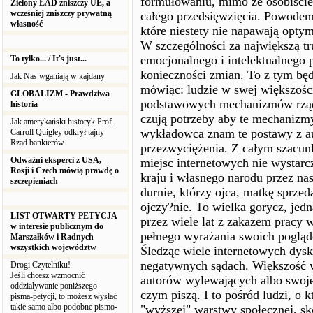
formułowaniu, mimo że osobiście
Zielony ŁAD zniszczy UE, a
wcześniej zniszczy prywatną
całego przedsięwzięcia. Powode
własność
które niestety nie napawają opt
W szczególności za największą tr
emocjonalnego i intelektualnego
To tylko... / It's just...
konieczności zmian. To z tym bę
Jak Nas wganiają w kajdany
mówiąc: ludzie w swej większości
GLOBALIZM - Prawdziwa
podstawowych mechanizmów rządz
historia
czują potrzeby aby te mechanizmy
Jak amerykański historyk Prof.
wykładowca znam te postawy z aut
Carroll Quigley odkrył tajny
Rząd bankierów
przezwyciężenia. Z całym szacunk
Odważni eksperci z USA,
miejsc internetowych nie wystarc
Rosji i Czech mówią prawdę o
kraju i własnego narodu przez nas
szczepieniach
durnie, którzy ojca, matkę sprzed
ojczy?nie. To wielka gorycz, jed
LIST OTWARTY-PETYCJA
przez wiele lat z zakazem pracy 
w interesie publicznym do
pełnego wyrażania swoich poglą
Marszałków i Radnych
wszystkich województw
Śledząc wiele internetowych dysk
negatywnych sądach. Większość 
Drogi Czytelniku!
Jeśli chcesz wzmocnić
autorów wylewających albo swoje 
oddziaływanie poniższego
czym piszą. I to pośród ludzi, o
pisma-petycji, to możesz wysłać
takie samo albo podobne pismo-
"wyższej" warstwy społecznej, s