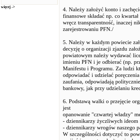
więcej ->
4. Należy założyć konto i zachęc
finansowe składać np. co kwartał 
wręcz transparentność, inaczej ni
zarejestrowaniu PFN./
5. Należy w każdym powiecie zał
decyzję o organizacji zjazdu zał
powiatowym należy wydawać lice
imieniu PFN i je odbierać (np. pr
Manifestu i Programu. Za ludzi k
odpowiadać i udzielać poręczenia
zaufania, odpowiadają politycznie
bankowy, jak przy udzielaniu kre
6. Podstawą walki o przejęcie o
jest
opanowanie "czwartej władzy" med
- dziennikarzy życzliwych ideom
- dziennikarzy wrogów naszego p
W szczególności dotyczyć to pow