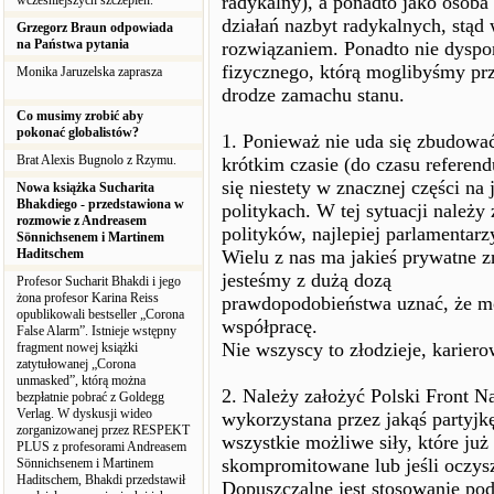
radykalny), a ponadto jako osoba
wcześniejszych szczepień.
działań nazbyt radykalnych, stąd
Grzegorz Braun odpowiada
na Państwa pytania
rozwiązaniem. Ponadto nie dysp
fizycznego, którą moglibyśmy pr
Monika Jaruzelska zaprasza
drodze zamachu stanu.
Co musimy zrobić aby
pokonać globalistów?
1. Ponieważ nie uda się zbudować
Brat Alexis Bugnolo z Rzymu.
krótkim czasie (do czasu referen
się niestety w znacznej części na 
Nowa książka Sucharita
Bhakdiego - przedstawiona w
politykach. W tej sytuacji należy
rozmowie z Andreasem
polityków, najlepiej parlamentarz
Sönnichsenem i Martinem
Haditschem
Wielu z nas ma jakieś prywatne 
jesteśmy z dużą dozą
Profesor Sucharit Bhakdi i jego
żona profesor Karina Reiss
prawdopodobieństwa uznać, że 
opublikowali bestseller „Corona
współpracę.
False Alarm”. Istnieje wstępny
Nie wszyscy to złodzieje, kariero
fragment nowej książki
zatytułowanej „Corona
unmasked”, którą można
2. Należy założyć Polski Front Na
bezpłatnie pobrać z Goldegg
Verlag. W dyskusji wideo
wykorzystana przez jakąś partyjk
zorganizowanej przez RESPEKT
wszystkie możliwe siły, które już 
PLUS z profesorami Andreasem
skompromitowane lub jeśli oczys
Sönnichsenem i Martinem
Haditschem, Bhakdi przedstawił
Dopuszczalne jest stosowanie pod