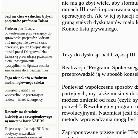
nie ma go zbyt wiele, aby sformu
ramach III części opracowania sp
operacyjnych. Ale w tej sytuacji
Sąd nie chce wysłuchać byłych
pacjentów profesora Talara
grupą stałych dyskutantów mało ko
Koniec listu prywatnego.
Profesor Jan Talar, z
powodzeniem przywracający do
sprawności pacjentów, którym
inni medycy nie dawali szans
przeżycia, po raz kolejny stanąć
musiał przed Okręgową Izbą
Tezy do dyskusji nad Częścią II
Lekarską prowadzącą przeciwko
niemu postępowanie
dyscyplinarne. Sprawa została
Realizacja "Programu Społeczneg
zawieszona do 1 października.
przeprowadzić ją w sposób konse
Tego nie pokażą w żadnym
medium głównego ścieku
Ponieważ współczesne sposoby dzi
Śmiertelny atak! Iran
partyjnych, my także musimy dost
wystrzeliwuje przerażające
możesz zmienić od razu (czyli: s
rakiety - Israel Emergency
potrzeb". Rewolucyjny program m
Dowody na zbrodnię
rewolucyjnymi. Natomiast jeśli d
ludobójstwa szczepionkowego
metody wprowadzania mogą być t
są nawet w bazie VAERS
To jest artykuł z maja 2013 roku!
Zaproponowane przeze mnie "Tezy
i dotyczy wszystkich -