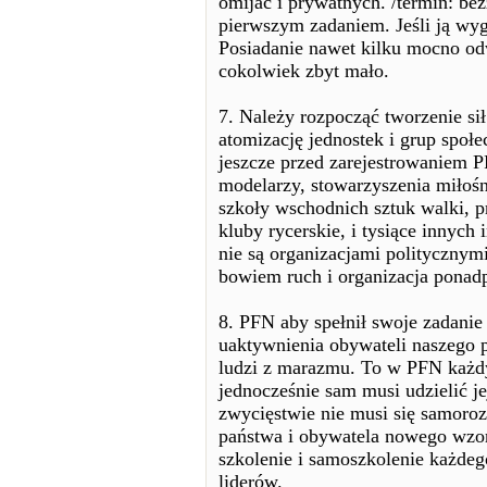
omijać i prywatnych. /termin: be
pierwszym zadaniem. Jeśli ją wy
Posiadanie nawet kilku mocno od
cokolwiek zbyt mało.
7. Należy rozpocząć tworzenie sił
atomizację jednostek i grup społ
jeszcze przed zarejestrowaniem 
modelarzy, stowarzyszenia miłośni
szkoły wschodnich sztuk walki, pr
kluby rycerskie, i tysiące innych 
nie są organizacjami politycznym
bowiem ruch i organizacja ponadp
8. PFN aby spełnił swoje zadanie
uaktywnienia obywateli naszego p
ludzi z marazmu. To w PFN każdy
jednocześnie sam musi udzielić 
zwycięstwie nie musi się samoro
państwa i obywatela nowego wzor
szkolenie i samoszkolenie każdeg
liderów.