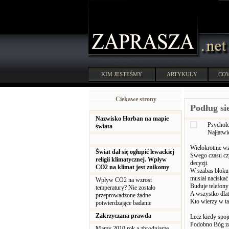
KIM JESTEŚMY
ARTYKUŁY
COV
Ciekawe strony
Podług si
Nazwisko Horban na mapie
Psycholo
świata
Najłatwi
Wielokrotnie wz
Świat dał się ogłupić lewackiej
Swego czasu cz
religii klimatycznej. Wpływ
decyzji.
CO2 na klimat jest znikomy
W szabas blokuje
musiał naciskać
Wpływ CO2 na wzrost
Buduje telefony
temperatury? Nie zostało
A wszystko dlat
przeprowadzone żadne
Kto wierzy w ta
potwierdzające badanie
Zakrzyczana prawda
Lecz kiedy spo
Podobno Bóg zak
Mamy 2010 rok a zbrodniarze