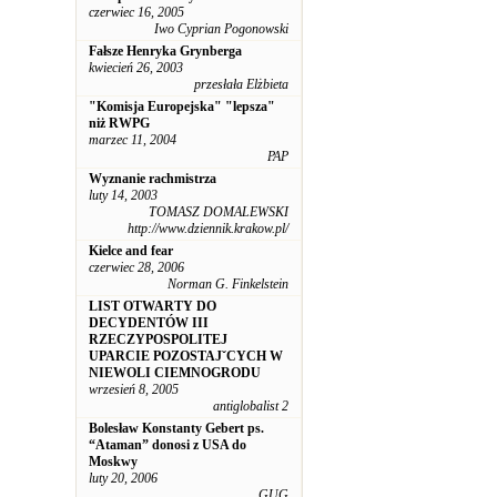
czerwiec 16, 2005
Iwo Cyprian Pogonowski
Fałsze Henryka Grynberga
kwiecień 26, 2003
przesłała Elżbieta
"Komisja Europejska" "lepsza"
niż RWPG
marzec 11, 2004
PAP
Wyznanie rachmistrza
luty 14, 2003
TOMASZ DOMALEWSKI
http://www.dziennik.krakow.pl/
Kielce and fear
czerwiec 28, 2006
Norman G. Finkelstein
LIST OTWARTY DO
DECYDENTÓW III
RZECZYPOSPOLITEJ
UPARCIE POZOSTAJˇCYCH W
NIEWOLI CIEMNOGRODU
wrzesień 8, 2005
antiglobalist 2
Bolesław Konstanty Gebert ps.
“Ataman” donosi z USA do
Moskwy
luty 20, 2006
GUG