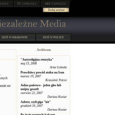
RASZA
TV
ZAPRASZA
ART
ZAPRASZA
Dodaj artykuł
DZIŚ W KRAKOWIE
DZIŚ W POLSCE
Archiwum
"Antyreligijna retoryka"
maj 13, 2008
Artur Łoboda
Prawdziwy powód ataku na Iran
.
marzec 19, 2007
sznych
Krassimir Petrov
Jedno państwo - jeden głos lub
aniak nie
unijny geszeft
czerwiec 22, 2007
Dariusz Kosiur
Azbest, czyli giga "kit"
grudzień 10, 2007
Dariusz Kosiur
Bo życie przerosło kabaret.