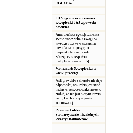
OGLĄDAŁ
FDA ogranicza stosowanie
szczepionki J&J z powodu
powikłań
Amerykańska agencja zmieniła
swoje stanowisko z uwagi na
wysokie ryzyko wystąpienia
powikłania po przyjęciu
preparatu Janssen, czyli
zakrzepicy z zespołem
małopłytkowości (TTS).
Montanari: Szczepionka to
wielki przekręt
Jeśli prawdziwa choroba nie daje
odporności, absurdem jest mieć
nadzieję, że szczepionka może to
zrobić, co nie jest niczym innym,
jak tylko chorobą w postaci
atenuowanej.
Powstało Polskie
Stowarzyszenie niezależnych
lekarzy i naukowców