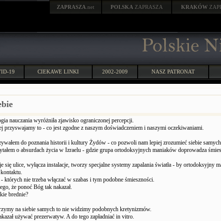
ZAPRASZA
.net
POLSKA
ZAPRASZA
KRAKÓW
ZAP
ID-19
CIEKAWE LINKI
2002-2009
NASZ PATRONAT
ebie
gia nauczania wyróżniła zjawisko ograniczonej percepcji.
ej przyswajamy to - co jest zgodne z naszym doświadczeniem i naszymi oczekiwaniami.
ywałem do poznania historii i kultury Żydów - co pozwoli nam lepiej zrozumieć siebie samych
ytałem o absurdach życia w Izraelu - gdzie grupa ortodoksyjnych maniaków doprowadza śmie
 się ulice, wyłącza instalacje, tworzy specjalne systemy zapalania światła - by ortodoksyjny m
 kontaktu.
 - których nie trzeba włączać w szabas i tym podobne śmieszności.
ego, że ponoć Bóg tak nakazał.
kie brednie?
jrzymy na siebie samych to nie widzimy podobnych kretynizmów.
azał używać prezerwatyw. A do tego zapładniać in vitro.