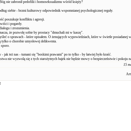
Bóg nie zabronił pedofilii i homoseksualizmu wśród księży?
dług siebie - brzmi kulturowy odpowiednik wspomnianej psychologicznej reguły.
ść poszukuje konfliktu i agresji.
wiści i pogardy.
ialogu i zrozumienia.
nacza, że pozwolę sobie by prostacy "dmuchali mi w kaszę".
śleć o sprawach - które opisałem. O żenujących wypowiedziach, które w świetle posiadanej 
 tylko o chorobie umysłowej delikwenta.
 sporo.
 jak też nas - tumani się "boskimi prawami" po to tylko - by łatwiej było kraść.
ństwa nie wyzwolą się z tych starożytnych bajek nie będzie mowy o bezpieczeństwie i pokoju n
15 m
Art
z