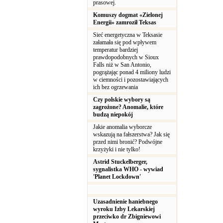
prasowej.
Komuszy dogmat «Zielonej
Energii» zamroził Teksas
Sieć energetyczna w Teksasie
załamała się pod wpływem
temperatur bardziej
prawdopodobnych w Sioux
Falls niż w San Antonio,
pogrążając ponad 4 miliony ludzi
w ciemności i pozostawiających
ich bez ogrzewania
Czy polskie wybory są
zagrożone? Anomalie, które
budzą niepokój
Jakie anomalia wyborcze
wskazują na fałszerstwa? Jak się
przed nimi bronić? Podwójne
krzyżyki i nie tylko!
Astrid Stuckelberger,
sygnalistka WHO - wywiad
'Planet Lockdown'
Uzasadnienie haniebnego
wyroku Izby Lekarskiej
przeciwko dr Zbigniewowi