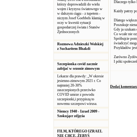
Dlaczego tylko 
którzy doprowadzili do wielu
wojen i kryzysu światowego w
Każdy patrzy po
w dalszym ciągu - z tupetem -
niczym Josef Goebbels kłamią w
Dlatego większo
oczy w kwestii sytuacji
Poszukuje niena
gospodarczej świata i Stanów
Gdy ja szukam d
Zjednoczonych
Co wcale nie oz
Spróbujcie pomy
świadczyć mogą
Rozmowa Adnieszki Wolskiej
Przykładów jest
z Sucharitem Bhakdi
Zarówno Żydów -
I póki społecze
Szczepionka covid zacznie
zabijać w sezonie zimowym
Lekarze dla prawdy: „W okresie
jesienno-zimowym 2021 r. Co
najmniej 20-30%
Dodaj komentar
zaszczepionych przeciwko
COVID umrze z powodu
szczepionki,i przypiszą to
nowemu szczepowi wirusa.
Niemcy 1940 - Izrael 2009 -
Szokujące zdjęcia
FILM, KTÓREGO IZRAEL
NIE CHCE, ŻEBYŚ