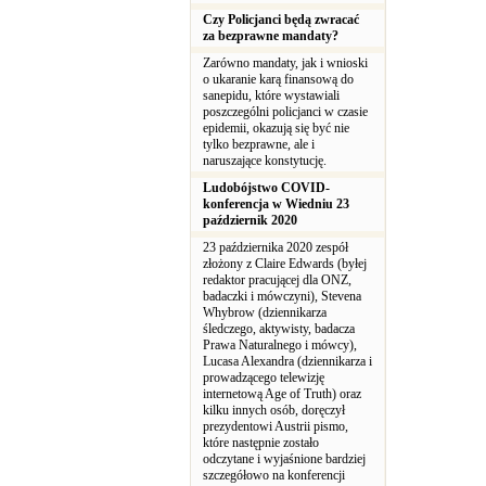
Czy Policjanci będą zwracać
za bezprawne mandaty?
Zarówno mandaty, jak i wnioski
o ukaranie karą finansową do
sanepidu, które wystawiali
poszczególni policjanci w czasie
epidemii, okazują się być nie
tylko bezprawne, ale i
naruszające konstytucję.
Ludobójstwo COVID-
konferencja w Wiedniu 23
październik 2020
23 października 2020 zespół
złożony z Claire Edwards (byłej
redaktor pracującej dla ONZ,
badaczki i mówczyni), Stevena
Whybrow (dziennikarza
śledczego, aktywisty, badacza
Prawa Naturalnego i mówcy),
Lucasa Alexandra (dziennikarza i
prowadzącego telewizję
internetową Age of Truth) oraz
kilku innych osób, doręczył
prezydentowi Austrii pismo,
które następnie zostało
odczytane i wyjaśnione bardziej
szczegółowo na konferencji