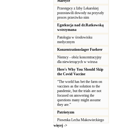
Martyce
Przestępcy z Izby Lekarskiej
pozostawili dowody na przyszły
proces przeciwko nim
Egzekucja nad dr.Ratkowską
wstrzymana
Patologia w środowisku
medycznym
Konzentrationslager Fuehrer
Niemcy - obóz koncentracyjny
dla niewierzących w wirusa
Here's Why You Should Skip
the Covid Vaccine
“The world has bet the farm on
vaccines as the solution to the
pandemic, but the trials are not
focused on answering the
questions many might assume
they are.”
Patriotyzm
Piosenka Lecha Makowieckiego
więcej ->