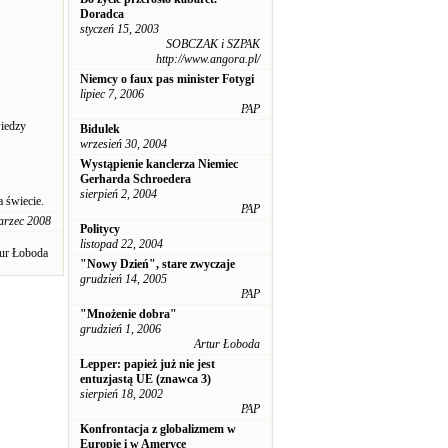
Doradca
styczeń 15, 2003
SOBCZAK i SZPAK
http://www.angora.pl/
Niemcy o faux pas minister Fotygi
lipiec 7, 2006
PAP
wiedzy
Bidulek
wrzesień 30, 2004
Wystąpienie kanclerza Niemiec
Gerharda Schroedera
sierpień 2, 2004
a świecie.
PAP
arzec 2008
Politycy
listopad 22, 2004
ur Łoboda
"Nowy Dzień", stare zwyczaje
grudzień 14, 2005
PAP
"Mnożenie dobra"
grudzień 1, 2006
Artur Łoboda
Lepper: papież już nie jest
entuzjastą UE (znawca 3)
sierpień 18, 2002
PAP
Konfrontacja z globalizmem w
Europie i w Ameryce