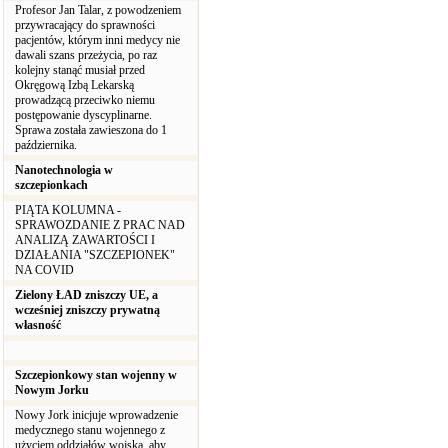
Profesor Jan Talar, z powodzeniem
przywracający do sprawności
pacjentów, którym inni medycy nie
dawali szans przeżycia, po raz
kolejny stanąć musiał przed
Okręgową Izbą Lekarską
prowadzącą przeciwko niemu
postępowanie dyscyplinarne.
Sprawa została zawieszona do 1
października.
Nanotechnologia w
szczepionkach
PIĄTA KOLUMNA -
SPRAWOZDANIE Z PRAC NAD
ANALIZĄ ZAWARTOŚCI I
DZIAŁANIA "SZCZEPIONEK"
NA COVID
Zielony ŁAD zniszczy UE, a
wcześniej zniszczy prywatną
własność
Szczepionkowy stan wojenny w
Nowym Jorku
Nowy Jork inicjuje wprowadzenie
medycznego stanu wojennego z
użyciem oddziałów wojska, aby