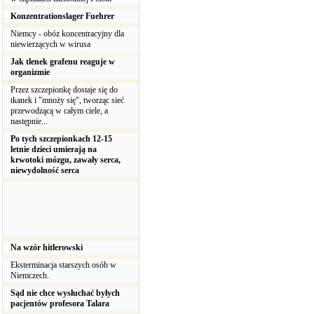
Konzentrationslager Fuehrer
Niemcy - obóz koncentracyjny dla
niewierzących w wirusa
Jak tlenek grafenu reaguje w
organizmie
Przez szczepionkę dostaje się do
tkanek i "mnoży się", tworząc sieć
przewodzącą w całym ciele, a
następnie...
Po tych szczepionkach 12-15
letnie dzieci umierają na
krwotoki mózgu, zawały serca,
niewydolność serca
Na wzór hitlerowski
Eksterminacja starszych osób w
Niemczech.
Sąd nie chce wysłuchać byłych
pacjentów profesora Talara