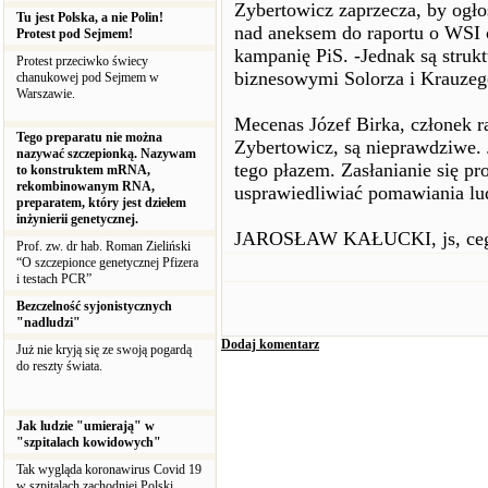
Zybertowicz zaprzecza, by ogło
Tu jest Polska, a nie Polin!
nad aneksem do raportu o WSI c
Protest pod Sejmem!
kampanię PiS. -Jednak są struk
Protest przeciwko świecy
biznesowymi Solorza i Krauzego
chanukowej pod Sejmem w
Warszawie.
Mecenas Józef Birka, członek ra
Tego preparatu nie można
Zybertowicz, są nieprawdziwe. 
nazywać szczepionką. Nazywam
tego płazem. Zasłanianie się p
to konstruktem mRNA,
rekombinowanym RNA,
usprawiedliwiać pomawiania lu
preparatem, który jest dziełem
inżynierii genetycznej.
JAROSŁAW KAŁUCKI, js, ce
Prof. zw. dr hab. Roman Zieliński
“O szczepionce genetycznej Pfizera
i testach PCR”
Bezczelność syjonistycznych
"nadludzi"
Dodaj komentarz
Już nie kryją się ze swoją pogardą
do reszty świata.
Jak ludzie "umierają" w
"szpitalach kowidowych"
Tak wygląda koronawirus Covid 19
w szpitalach zachodniej Polski