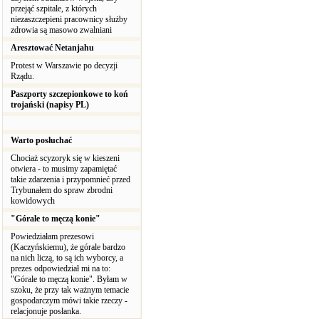
przejąć szpitale, z których
niezaszczepieni pracownicy służby
zdrowia są masowo zwalniani
Aresztować Netanjahu
Protest w Warszawie po decyzji
Rządu.
Paszporty szczepionkowe to koń
trojański (napisy PL)
Warto posłuchać
Chociaż scyzoryk się w kieszeni
otwiera - to musimy zapamiętać
takie zdarzenia i przypomnieć przed
Trybunałem do spraw zbrodni
kowidowych
"Górale to męczą konie"
Powiedziałam prezesowi
(Kaczyńskiemu), że górale bardzo
na nich liczą, to są ich wyborcy, a
prezes odpowiedział mi na to:
"Górale to męczą konie". Byłam w
szoku, że przy tak ważnym temacie
gospodarczym mówi takie rzeczy -
relacjonuje posłanka.