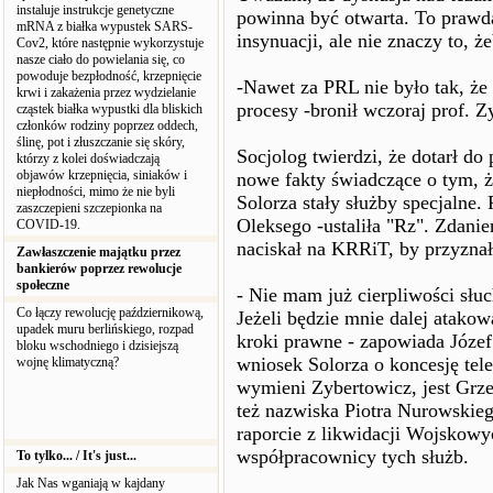
instaluje instrukcje genetyczne
powinna być otwarta. To prawda
mRNA z białka wypustek SARS-
insynuacji, ale nie znaczy to,
Cov2, które następnie wykorzystuje
nasze ciało do powielania się, co
powoduje bezpłodność, krzepnięcie
-Nawet za PRL nie było tak, że
krwi i zakażenia przez wydzielanie
procesy -bronił wczoraj prof. 
cząstek białka wypustki dla bliskich
członków rodziny poprzez oddech,
ślinę, pot i złuszczanie się skóry,
Socjolog twierdzi, że dotarł do
którzy z kolei doświadczają
objawów krzepnięcia, siniaków i
nowe fakty świadczące o tym, 
niepłodności, mimo że nie byli
Solorza stały służby specjalne.
zaszczepieni szczepionka na
Oleksego -ustaliła "Rz". Zdan
COVID-19.
naciskał na KRRiT, by przyznał
Zawłaszczenie majątku przez
bankierów poprzez rewolucje
społeczne
- Nie mam już cierpliwości słu
Co łączy rewolucję październikową,
Jeżeli będzie mnie dalej atakow
upadek muru berlińskiego, rozpad
kroki prawne - zapowiada Józef
bloku wschodniego i dzisiejszą
wniosek Solorza o koncesję tel
wojnę klimatyczną?
wymieni Zybertowicz, jest Grz
też nazwiska Piotra Nurowskie
raporcie z likwidacji Wojskowy
współpracownicy tych służb.
To tylko... / It's just...
Jak Nas wganiają w kajdany