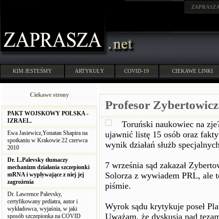
ZAPRASZ
KIM JESTEŚMY
ARTYKUŁY
COVID-19
CIEKAWE LINKI
Ciekawe strony
Profesor Zybertowicz 
PAKT WOJSKOWY POLSKA -
IZRAEL.
Toruński naukowiec na zje
Ewa Jasiewicz,Yonatan Shapira na
ujawnić listę 15 osób oraz fakt
spotkaniu w Krakowie 22 czerwca
wynik działań służb specjalnych
2010
Dr. L.Palevsky tłumaczy
7 września sąd zakazał Zybert
mechanizm działania szczepionki
Solorza z wywiadem PRL, ale te
mRNA i wypływające z niej jej
zagrożenia
piśmie.
Dr. Lawrence Palevsky,
certyfikowany pediatra, autor i
Wyrok sądu krytykuje poseł Pl
wykładowca, wyjaśnia, w jaki
Uważam, że dyskusja nad tezam
sposób szczepionka na COVID