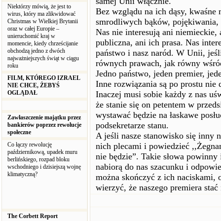
samej Unii włącznie.
Niektórzy mówią, że jest to
Bez wzglądu na ich dąsy, kwaśne 
wirus, który ma zlikwidować
smrodliwych bąków, pojękiwania, 
Christmas w Wielkiej Brytanii
oraz w całej Europie –
Nas nie interesują ani niemieckie, 
unieruchomić kraj w
publiczna, ani ich prasa. Nas inter
momencie, kiedy chrześcijanie
obchodzą jedno z dwóch
państwo i nasz naród. W Unii, jeśl
najważniejszych świąt w ciągu
równych prawach, jak równy wśró
roku
Jedno państwo, jeden premier, jede
FILM, KTÓREGO IZRAEL
Inne rozwiązania są po prostu nie 
NIE CHCE, ŻEBYŚ
OGLĄDAŁ
Inaczej musi sobie każdy z nas uś
że stanie się on petentem w przed
wystawać będzie na łaskawe posłuc
Zawłaszczenie majątku przez
podsekretarze stanu.
bankierów poprzez rewolucje
społeczne
A jeśli nasze stanowisko się inny 
Co łączy rewolucję
nich plecami i powiedzieć ,,Żeg
październikową, upadek muru
nie będzie”. Takie słowa powinny i
berlińskiego, rozpad bloku
nabiorą do nas szacunku i odpowie
wschodniego i dzisiejszą wojnę
klimatyczną?
można skończyć z ich naciskami, o
wierzyć, że naszego premiera stać
The Corbett Report