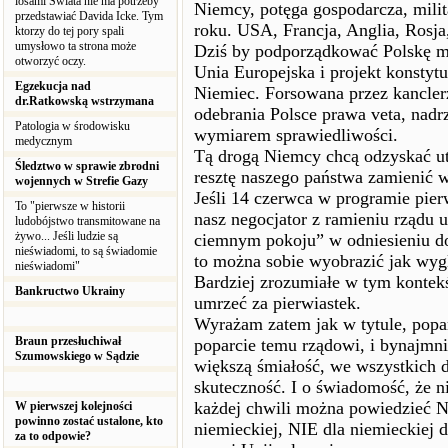
losami Świata nie ma potrzeby
Niemcy, potęga gospodarcza, milita
przedstawiać Davida Icke. Tym
roku. USA, Francja, Anglia, Rosja
ktorzy do tej pory spali
umysłowo ta strona może
Dziś by podporządkować Polskę mu
otworzyć oczy.
Unia Europejska i projekt konstytu
Egzekucja nad
Niemiec. Forsowana przez kancler
dr.Ratkowską wstrzymana
odebrania Polsce prawa veta, na
Patologia w środowisku
wymiarem sprawiedliwości.
medycznym
Tą drogą Niemcy chcą odzyskać utr
Śledztwo w sprawie zbrodni
resztę naszego państwa zamienić w 
wojennych w Strefie Gazy
Jeśli 14 czerwca w programie pier
To "pierwsze w historii
nasz negocjator z ramieniu rządu
ludobójstwo transmitowane na
żywo... Jeśli ludzie są
ciemnym pokoju” w odniesieniu do
nieświadomi, to są świadomie
to można sobie wyobrazić jak wygl
nieświadomi"
Bardziej zrozumiałe w tym kontekś
Bankructwo Ukrainy
umrzeć za pierwiastek.
Wyrażam zatem jak w tytule, pop
Braun przesłuchiwał
poparcie temu rządowi, i bynajmni
Szumowskiego w Sądzie
większą śmiałość, we wszystkich d
skuteczność. I o świadomość, że n
każdej chwili można powiedzieć N
W pierwszej kolejności
powinno zostać ustalone, kto
niemieckiej, NIE dla niemieckiej d
za to odpowie?