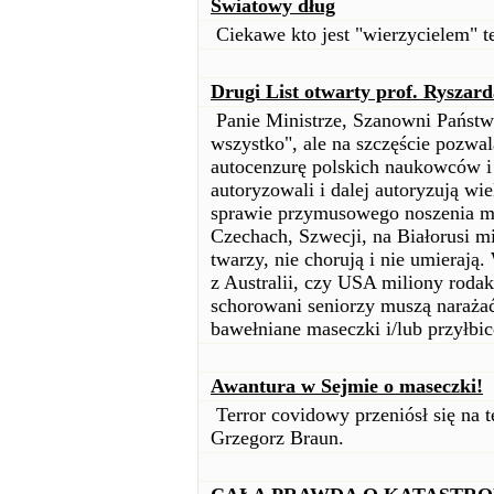
Światowy dług
Ciekawe kto jest "wierzycielem" t
Drugi List otwarty prof. Ryszar
Panie Ministrze, Szanowni Państwo
wszystko", ale na szczęście pozwa
autocenzurę polskich naukowców i
autoryzowali i dalej autoryzują wi
sprawie przymusowego noszenia ma
Czechach, Szwecji, na Białorusi m
twarzy, nie chorują i nie umieraj
z Australii, czy USA miliony rodak
schorowani seniorzy muszą naraża
bawełniane maseczki i/lub przyłbic
Awantura w Sejmie o maseczki!
Terror covidowy przeniósł się na 
Grzegorz Braun.