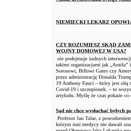
NIEMIECKI LEKARZ OPOWIA
CZY ROZUMIESZ SKĄD ZAM
WOJNY DOMOWEJ W USA?
nie podejmuje żadnych interwencj
takimi organizacjami jak „Antifa” 
Sorosowi, Billowi Gates czy Amery
przez administrację Donalda Trum
19 Anthony Fauci – który jest siłą
Covid-19 i szczepionek. – to wszy
artykułu. Myślę że czas pokaże co
Sąd nie chce wysłuchać byłych p
Profesor Jan Talar, z powodzenie
którym inni medycy nie dawali szan
przed Okręgową Izbą Lekarską pr