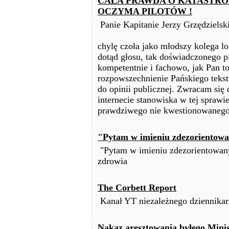
CAŁA PRAWDA O KATASTRO
OCZYMA PILOTÓW !
Panie Kapitanie Jerzy Grzędzielski
chylę czoła jako młodszy kolega lo
dotąd głosu, tak doświadczonego pi
kompetentnie i fachowo, jak Pan to
rozpowszechnienie Pańskiego tekstu
do opinii publicznej. Zwracam się 
internecie stanowiska w tej sprawi
prawdziwego nie kwestionowanego 
"Pytam w imieniu zdezorientow
"Pytam w imieniu zdezorientowany
zdrowia
The Corbett Report
Kanał YT niezależnego dziennikarz
Nakaz aresztowania byłego Min