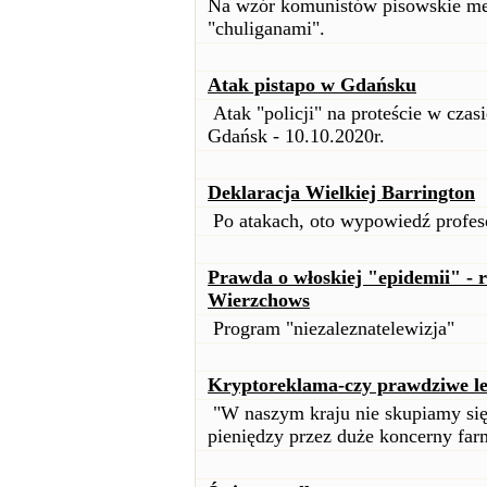
Na wzór komunistów pisowskie me
"chuliganami".
Atak pistapo w Gdańsku
Atak "policji" na proteście w cza
Gdańsk - 10.10.2020r.
Deklaracja Wielkiej Barrington
Po atakach, oto wypowiedź profes
Prawda o włoskiej "epidemii" - 
Wierzchows
Program "niezaleznatelewizja"
Kryptoreklama-czy prawdziwe le
"W naszym kraju nie skupiamy się 
pieniędzy przez duże koncerny far