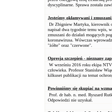
dyscyplinarne. Sprawa została zaw
Jesteśmy okłamywani i zmuszani
Dr Zbigniew Martyka, kierownik 
napisał dwa tygodnie temu wpis, w
zmuszani do działań mogących pog
koronawirusa. Wówczas wprowadzan
"żółte" oraz "czerwone".
Opresja szczepień - nieznany zap
W wrześniu 2016 roku ekipa NTV 
człowieka. Profesor Stanisław Wi
kilkuset publikacji na temat ochro
Powinniśmy się skupiać na wzma
Prof. dr hab. n. med. Ryszard Ru
Odpowiedzi nie uzyskał.