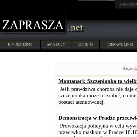
ZAPRASZ
KIM JESTEŚMY
ARTYKUŁY
COVID-19
CIEKAWE LINKI
Artykuły
Montanari: Szczepionka to wielk
Jeśli prawdziwa choroba nie daje o
szczepionka może to zrobić, co nie
postaci atenuowanej.
Demonstracja w Pradze przeciw
Prowokacja policyjna w celu wywo
przeciwko maskom w Pradze 18.10