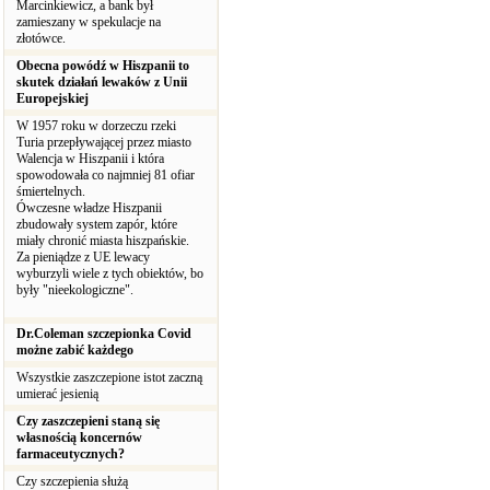
Marcinkiewicz, a bank był
zamieszany w spekulacje na
złotówce.
Obecna powódź w Hiszpanii to
skutek działań lewaków z Unii
Europejskiej
W 1957 roku w dorzeczu rzeki
Turia przepływającej przez miasto
Walencja w Hiszpanii i która
spowodowała co najmniej 81 ofiar
śmiertelnych.
Ówczesne władze Hiszpanii
zbudowały system zapór, które
miały chronić miasta hiszpańskie.
Za pieniądze z UE lewacy
wyburzyli wiele z tych obiektów, bo
były "nieekologiczne".
Dr.Coleman szczepionka Covid
możne zabić każdego
Wszystkie zaszczepione istot zaczną
umierać jesienią
Czy zaszczepieni staną się
własnością koncernów
farmaceutycznych?
Czy szczepienia służą