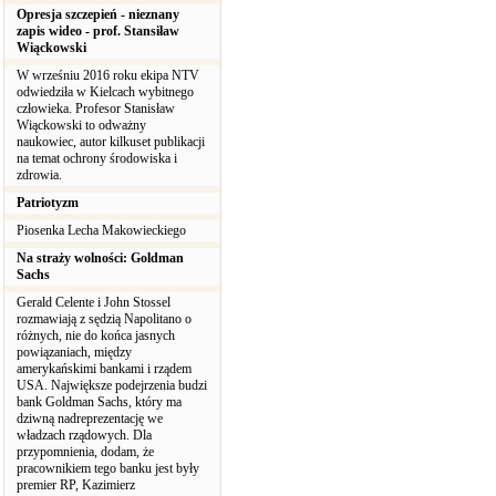
Opresja szczepień - nieznany
zapis wideo - prof. Stansiław
Wiąckowski
W wrześniu 2016 roku ekipa NTV
odwiedziła w Kielcach wybitnego
człowieka. Profesor Stanisław
Wiąckowski to odważny
naukowiec, autor kilkuset publikacji
na temat ochrony środowiska i
zdrowia.
Patriotyzm
Piosenka Lecha Makowieckiego
Na straży wolności: Goldman
Sachs
Gerald Celente i John Stossel
rozmawiają z sędzią Napolitano o
różnych, nie do końca jasnych
powiązaniach, między
amerykańskimi bankami i rządem
USA. Największe podejrzenia budzi
bank Goldman Sachs, który ma
dziwną nadreprezentację we
władzach rządowych. Dla
przypomnienia, dodam, że
pracownikiem tego banku jest były
premier RP, Kazimierz