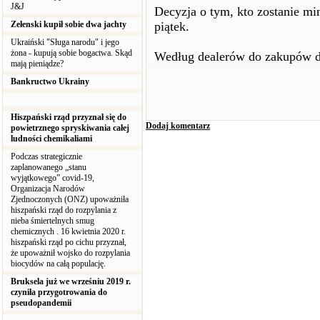
J&J
Decyzja o tym, kto zostanie mi
Zełenski kupił sobie dwa jachty
piątek.
Ukraiński "Sługa narodu" i jego
żona - kupują sobie bogactwa. Skąd
Według dealerów do zakupów do
mają pieniądze?
Bankructwo Ukrainy
Hiszpański rząd przyznał się do
Dodaj komentarz
powietrznego spryskiwania całej
ludności chemikaliami
Podczas strategicznie
zaplanowanego „stanu
wyjątkowego” covid-19,
Organizacja Narodów
Zjednoczonych (ONZ) upoważniła
hiszpański rząd do rozpylania z
nieba śmiertelnych smug
chemicznych . 16 kwietnia 2020 r.
hiszpański rząd po cichu przyznał,
że upoważnił wojsko do rozpylania
biocydów na całą populację.
Bruksela już we wrześniu 2019 r.
czyniła przygotrowania do
pseudopandemii