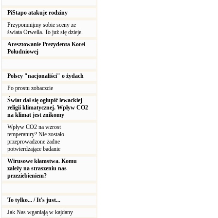
PiStapo atakuje rodziny
Przypomnijmy sobie sceny ze
świata Orwella. To już się dzieje.
Aresztowanie Prezydenta Korei
Południowej
Polscy "nacjonaliści" o żydach
Po prostu zobaczcie
Świat dał się ogłupić lewackiej
religii klimatycznej. Wpływ CO2
na klimat jest znikomy
Wpływ CO2 na wzrost
temperatury? Nie zostało
przeprowadzone żadne
potwierdzające badanie
Wirusowe kłamstwa. Komu
zależy na straszeniu nas
przeziebieniem?
To tylko... / It's just...
Jak Nas wganiają w kajdany