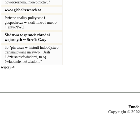
nowoczesnemu niewolnictwu?
www.globalresearch.ca
świetne analizy polityczne i
gospodarcze w skali mikro i makro
+ anty-NWO
Śledztwo w sprawie zbrodni
wojennych w Strefie Gazy
To "pierwsze w historii ludobójstwo
transmitowane na żywo... Jeśli
ludzie są nieświadomi, to są
świadomie nieświadomi"
więcej ->
Funda
Copyright © 2002