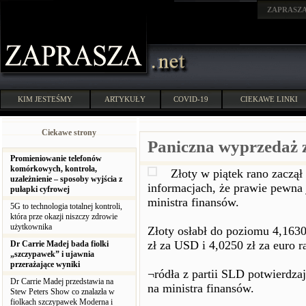
ZAPRASZ
KIM JESTEŚMY
ARTYKUŁY
COVID-19
CIEKAWE LINKI
Ciekawe strony
Paniczna wyprzedaż z
Promieniowanie telefonów
komórkowych, kontrola,
Złoty w piątek rano zaczął
uzależnienie – sposoby wyjścia z
informacjach, że prawie pewna 
pułapki cyfrowej
ministra finansów.
5G to technologia totalnej kontroli,
która prze okazji niszczy zdrowie
użytkownika
Złoty osłabł do poziomu 4,1630
zł za USD i 4,0250 zł za euro r
Dr Carrie Madej bada fiolki
„szczypawek” i ujawnia
przerażające wyniki
¬ródła z partii SLD potwierdzaj
Dr Carrie Madej przedstawia na
na ministra finansów.
Stew Peters Show co znalazła w
fiolkach szczypawek Moderna i