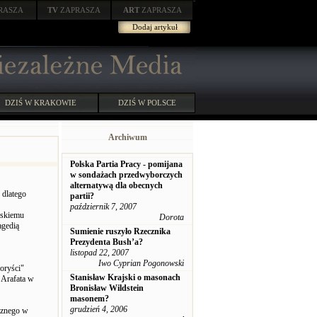
RASZA
TV
ZAPRASZA
ART
ZAPRASZA
Dodaj artykuł
DZIŚ W KRAKOWIE
DZIŚ W POLSCE
Archiwum
Polska Partia Pracy - pomijana
w sondażach przedwyborczych
alternatywą dla obecnych
 dlatego
partii?
październik 7, 2007
wskiemu
Dorota
agedią
Sumienie ruszyło Rzecznika
Prezydenta Bush’a?
listopad 22, 2007
Iwo Cyprian Pogonowski
roryści"
Stanisław Krajski o masonach
 Arafata w
Bronisław Wildstein
masonem?
grudzień 4, 2006
cznego w