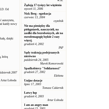
W.M.
Żądają 17 tysięcy lat więzienia
styczeń 11, 2006
SLD. Od
Nick Berg - egzekucja
czerwiec 13, 2004
ć autorytetu,
czytelnik
waż każdy nowy
Nie ma pieniędzy dla
pielęgniarek, nauczycieli, na
zasiłki dla bezrobotnych, ale na
eurodemagogię będzie 2 razy
kalę, dzięki
więcej.
grudzień 4, 2002
PAP
Sądy traktują podejrzanych
nierówno
, którą
październik 24, 2005
Marek Komorowski
Spadkobiercy "Solidarnosci"
grudzień 27, 2002
ździernik 2007
Elzbieta
Artur Łoboda
Unijne dotacje
lipiec 17, 2003
Tomasz Cukiernik
Łatwy łup
grudzień 4, 2003
Artur Łoboda
I am an angry man
grudzień 15, 2003