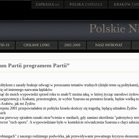
ZAPRASZA
.net
POLSKA
ZAPRASZA
KRAKÓW
ZAP
ID-19
CIEKAWE LINKI
2002-2009
NASZ PATRONAT
am Partii programem Partii”
litykom z zasady brakuje odwagi w poruszaniu tematów trudnych (dzięki temu są politykami),
się od imiennego nazwania łajdaków.
ąć do moich wypowiedzi sprzed roku to znale?ć można taką, w której życząc narodowi żydo
oegzystencji z Arabami, przestrzegłem, że wybór Szarona na premiera Izraela, będzie wielką tr
 Arabów, jak też Żydów.
ierpniu 2001 przepowiadałem że polityka Izraela skończy się tragedią, będącą udziałem Żydów
ich.
raz pierwszy ujrzałem oznaki otrze?wienia w mediach, gdy zamiast określenia "palestyńscy ter
zwrot "ruch oporu". A wypowiedziane było w kontekście oświadczenia Szarona o chęci zabicia
drobiazgach” z naszego rodzimego podwórka, jak przewidywanie poważnego kryzysu ekonomi