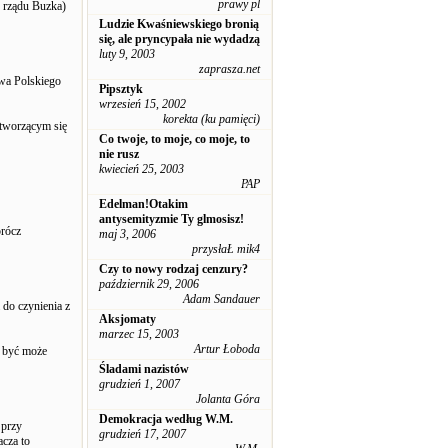
prawy pl
” rządu Buzka)
Ludzie Kwaśniewskiego bronią
się, ale pryncypała nie wydadzą
luty 9, 2003
zaprasza.net
wa Polskiego
Pipsztyk
wrzesień 15, 2002
korekta (ku pamięci)
 tworzącym się
Co twoje, to moje, co moje, to
nie rusz
kwiecień 25, 2003
PAP
Edelman!Otakim
antysemityzmie Ty glmosisz!
prócz
maj 3, 2006
przysłaŁ mik4
Czy to nowy rodzaj cenzury?
październik 29, 2006
Adam Sandauer
do czynienia z
Aksjomaty
marzec 15, 2003
Artur Łoboda
ą być może
Śladami nazistów
grudzień 1, 2007
Jolanta Góra
Demokracja według W.M.
 przy
grudzień 17, 2007
cza to