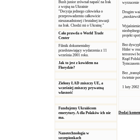
Bush junior zrównał napaść na Irak
wyrzucenie 
z wojną na Ukrainie
"Decyzja jednego człowieka o
Drugim waż
przeprowadzeniu całkowicie
„moskiewski
nieuzasadnionej i brutalnej inwazji
na Irak. Chodzi mi o Ukrainę."
Wyjaśnienie
niezbędnego
Cała prawda o World Trade
projekt spo
Center
Bez dyscypl
Filmik dokumentalny
Hitler w re
przedstawiający wydarzenia z 11
terrorowi b
września 2001 roku.
Rząd Polski
Jak to jest z kowidem na
Tymczasem w
Florydzie?
Bez „transp
świetnie pos
Zielony ŁAD zniszczy UE, a
1 luty 2002 
wcześniej zniszczy prywatną
własność
Fundujemy Ukraińcom
Dodaj komen
emerytury. A dla Polaków ich nie
ma.
Nanotechnologia w
szczepionkach