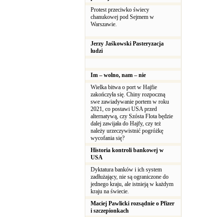
Protest przeciwko świecy
chanukowej pod Sejmem w
Warszawie.
Jerzy Jaśkowski Pasteryzacja
ludzi
Im – wolno, nam – nie
Wielka bitwa o port w Hajfie
zakończyła się. Chiny rozpoczną
swe zawiadywanie portem w roku
2021, co postawi USA przed
alternatywą, czy Szósta Flota będzie
dalej zawijała do Hajfy, czy też
należy urzeczywistnić pogróżkę
wycofania się?
Historia kontroli bankowej w
USA
Dyktatura banków i ich system
zadłużający, nie są ograniczone do
jednego kraju, ale istnieją w każdym
kraju na świecie.
Maciej Pawlicki rozsądnie o Pfizer
i szczepionkach