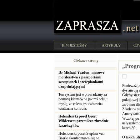
KIM JESTEŚMY
ARTYKUŁY
COV
Ciekawe strony
„Progr
Dr Michael Yeadon: masowe
morderstwa z paszportami
szczepionek i szczepionkami
Ponieważ po
uzupełniającymi
dystansują 
Ten system jest wprowadzany za
Gdyby sięgn
pomocą kłamstw w jakimś celu, i
pokojowej k
myślę, że celem jest całkowita
zarówno dla
totalitarna kontrola.
Z kolei w s
Amerykańsk
Holenderski poseł Geert
Wczoraj po 
Wildersem przemilcza zbrodnie
usłyszałem 
Izraelczyków
latach 80.
Holenderski poseł Stephan van
O takich „
Baarle skonfrontował się w