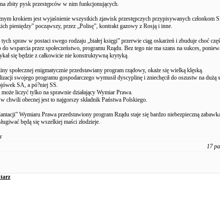
na zbity pysk przestępców w nim funkcjonujących.
nym krokiem jest wyjaśnienie wszystkich zjawisk przestępczych przypisywanych członkom 
ch pieniędzy” począwszy, przez „Polisę”, kontrakt gazowy z Rosją i inne.
 tych spraw w postaci swego rodzaju „białej księgi” przerwie ciąg oskarżeń i zbuduje choć częś
 do wsparcia przez społeczeństwo, programu Rządu. Bez tego nie ma szans na sukces, ponie
tykał się będzie z całkowicie nie konstruktywną krytyką.
iny społecznej enigmatycznie przedstawiany program rządowy, okaże się wielką klęską.
alizacji swojego programu gospodarczego wymusił dyscyplinę i zniechęcił do oszustw na dużą s
ojówek SA, a pó?niej SS.
 może liczyć tylko na sprawnie działający Wymiar Prawa.
 chwili obecnej jest to najgorszy składnik Państwa Polskiego.
lantacji” Wymiaru Prawa przedstawiony program Rządu staje się bardzo niebezpieczną zabawką
ługiwać będą się wszelkiej maści złodzieje.
r
17 pa
tarz