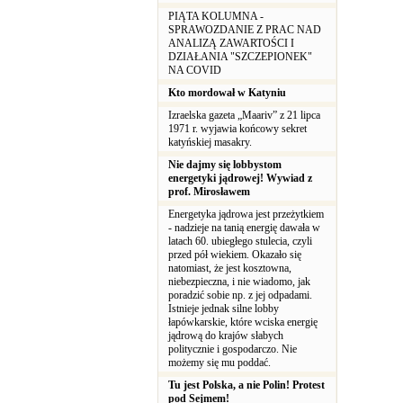
PIĄTA KOLUMNA -
SPRAWOZDANIE Z PRAC NAD
ANALIZĄ ZAWARTOŚCI I
DZIAŁANIA "SZCZEPIONEK"
NA COVID
Kto mordował w Katyniu
Izraelska gazeta „Maariv” z 21 lipca
1971 r. wyjawia końcowy sekret
katyńskiej masakry.
Nie dajmy się lobbystom
energetyki jądrowej! Wywiad z
prof. Mirosławem
Energetyka jądrowa jest przeżytkiem
- nadzieje na tanią energię dawała w
latach 60. ubiegłego stulecia, czyli
przed pół wiekiem. Okazało się
natomiast, że jest kosztowna,
niebezpieczna, i nie wiadomo, jak
poradzić sobie np. z jej odpadami.
Istnieje jednak silne lobby
łapówkarskie, które wciska energię
jądrową do krajów słabych
politycznie i gospodarczo. Nie
możemy się mu poddać.
Tu jest Polska, a nie Polin! Protest
pod Sejmem!