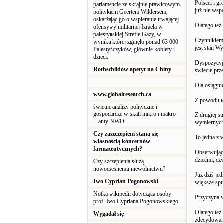
Polscei i g
parlamencie ze skrajnie prawicowym
już nie ws
politykiem Geertem Wildersem,
oskarżając go o wspieranie trwającej
Dlatego też
ofensywy militarnej Izraela w
palestyńskiej Strefie Gazy, w
Czynnikiem 
wyniku której zginęło ponad 63 000
jest stan W
Palestyńczyków, głównie kobiety i
dzieci.
Dyspozycyjn
Rothschildów apetyt na Chiny
świecie prz
Dla osiągni
www.globalresearch.ca
Z powodu t
świetne analizy polityczne i
gospodarcze w skali mikro i makro
Z drugiej s
+ anty-NWO
wymiernych 
Czy zaszczepieni staną się
To jedna z 
własnością koncernów
farmaceutycznych?
Obserwując 
dziećmi, cz
Czy szczepienia służą
nowoczesnemu niewolnictwu?
Już dziś jed
Iwo Cyprian Pogonowski
większe spu
Notka wikipedii dotycząca osoby
Przyczyna w
prof. Iwo Cypriana Pogonowskiego
Dlatego też
Wygadał się
zdecydowan