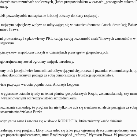
rożących nam rozruchach społecznych, (które przepowiadałem w czasach „propagandy sukcesu
pomnę.
 dziś pozwolę sobie na napisanie krótkiej odezwy do klasy rządzącej :
mającym największy wpływ na odbywającą się w ostatnich dwunastu latach, destrukcję Państ
ymiaru Prawa.
i prokuratorzy i sędziowie ery PRL, czując swoją bezkarność znale?li nowych zauszników w
estępczym.
ęcia zysków współuczestniczyli w dziesiątkach przestępstw gospodarczych.
ego zrujnowany został ogromny majątek narodowy.
trony brak jakiejkolwiek kontroli nad odbywającymi się procesami przemian ekonomicznych, o
strat ekonomicznych pociąga za sobą demoralizację i frustrację społeczeństwa.
wielu przyczyn wzrostu popularności Andrzeja Leppera.
wygłaszane ostatnio tyrady na temat planów gospodarczych Rządu, zastanawiam się, czy mam 
y wyalienowanymi od rzeczywistości schizofrenikami.
noznacznie stwierdzę, że program ten nie tylko nie uda się zrealizować, ale że pociągnie za sob
stoszenia niż działania Buzka.
ciąż jest ta sama i zawiera się w słowie KORUPCJA, która zniszczy każde działanie.
 realizując swój program, który może udać się tylko przy ogromnej dyscyplinie społecznej, oraz
ym poparciu społeczeństwa, musi Rząd zacząć od „reformy” Wymiaru Prawa. W praktyce ozna