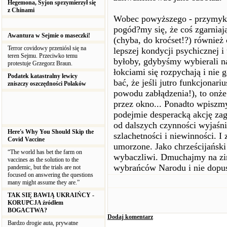
Hegemona, Syjon sprzymierzył się
z Chinami
Wobec powyższego - przymyka
pogód?my się, że coś zgarniają
Awantura w Sejmie o maseczki!
(chyba, do kroćset!?) również
Terror covidowy przeniósł się na
lepszej kondycji psychicznej i
teren Sejmu. Przeciwko temu
byłoby, gdybyśmy wybierali n
protestuje Grzegorz Braun.
łokciami się rozpychają i nie 
Podatek katastralny lewicy
bać, że jeśli jutro funkcjonar
zniszczy oszczędności Polaków
powodu zabłądzenia!), to onże
przez okno... Ponadto wpiszmy
podejmie desperacką akcję za
od dalszych czynności wyjaśni
Here's Why You Should Skip the
szlachetności i niewinności. 
Covid Vaccine
umorzone. Jako chrześcijańsk
“The world has bet the farm on
wybaczliwi. Dmuchajmy na zi
vaccines as the solution to the
wybrańców Narodu i nie dopu
pandemic, but the trials are not
focused on answering the questions
many might assume they are.”
TAK SIĘ BAWIĄ UKRAIŃCY -
KORUPCJA źródłem
BOGACTWA?
Dodaj komentarz
Bardzo drogie auta, prywatne