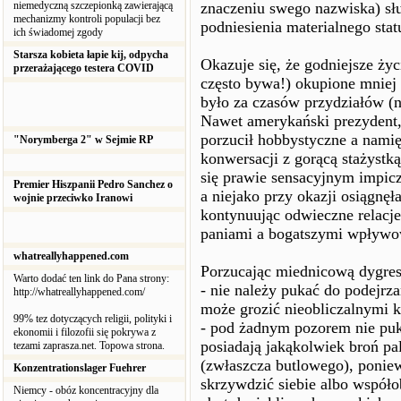
niemedyczną szczepionką zawierającą
znaczeniu swego nazwiska) służ
mechanizmy kontroli populacji bez
podniesienia materialnego stat
ich świadomej zgody
Starsza kobieta łapie kij, odpycha
Okazuje się, że godniejsze ży
przerażającego testera COVID
często bywa!) okupione mniej
było za czasów przydziałów (n
Nawet amerykański prezydent
porzucił hobbystyczne a nami
"Norymberga 2" w Sejmie RP
konwersacji z gorącą stażystk
się prawie sensacyjnym impicz
Premier Hiszpanii Pedro Sanchez o
a niejako przy okazji osiągnę
wojnie przeciwko Iranowi
kontynuując odwieczne relacj
paniami a bogatszymi wpływo
whatreallyhappened.com
Porzucając miednicową dygresj
Warto dodać ten link do Pana strony:
- nie należy pukać do podejrz
http://whatreallyhappened.com/
może grozić nieobliczalnymi 
99% tez dotyczących religii, polityki i
- pod żadnym pozorem nie pu
ekonomii i filozofii się pokrywa z
posiadają jakąkolwiek broń pal
tezami zaprasza.net. Topowa strona.
(zwłaszcza butlowego), poni
Konzentrationslager Fuehrer
skrzywdzić siebie albo współo
Niemcy - obóz koncentracyjny dla