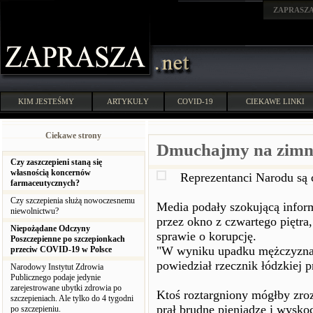
ZAPRASZ
KIM JESTEŚMY
ARTYKUŁY
COVID-19
CIEKAWE LINKI
Ciekawe strony
Dmuchajmy na zimn
Czy zaszczepieni staną się
własnością koncernów
Reprezentanci Narodu są c
farmaceutycznych?
Czy szczepienia służą nowoczesnemu
Media podały szokującą infor
niewolnictwu?
przez okno z czwartego piętra,
Niepożądane Odczyny
sprawie o korupcję.
Poszczepienne po szczepionkach
"W wyniku upadku mężczyzna d
przeciw COVID-19 w Polsce
powiedział rzecznik łódzkiej 
Narodowy Instytut Zdrowia
Publicznego podaje jedynie
zarejestrowane ubytki zdrowia po
Ktoś roztargniony mógłby zroz
szczepieniach. Ale tylko do 4 tygodni
prał brudne pieniądze i wyskoc
po szczepieniu.