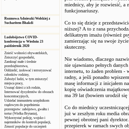
miednicy, aby je rozwiesić, a
funkcjonariuszy.
Rozmowa Adnieszki Wolskiej z
Co to się dzieje z przedstawici
Sucharitem Bhakdi
niższej? A to z rana przychodzą
delikatnym imażu (również ps
Ludobójstwo COVID-
zamierzając się na swoje życie
konferencja w Wiedniu 23
październik 2020
skuteczny.
Znieść wolności obywatelskich,
Zniszczyć gospodarki,
Nie wiadomo, dlaczego nazwisk
Zamknąć małe i średnie
nie ujawniano pełnych danych 
przedsiębiorstwa,
Oddzielić, izolować i terroryzować
internetu, to żaden problem -
członków rodziny,
radny, a jeśli ponadto wpisz
Zubożyć ludzi, w tym zniszczyć
masę informacji z inicjałem n
miejsca pracy,
Usunąć dzieci z ich rodzin,
kopię oświadczenia majątkoweg
Internować dysydentów do obozach
ma 39 lat (bowiem urodził się
koncentracyjnych,
Udzielać immunitetu urzędnikom
rządowym do popełnienia
Co do miednicy uczestniczące
przestępstw: zabójstwo, gwałtu i
już w zeszłym roku media obra
tortur (Wielka Brytania),
Wykorzystać policję, wojsko i
pewnej obrotnej pani dyrektor.
najemników do kontroli populacji,
przepierek w ramach swych ob
Zmusić populacje do szczepień