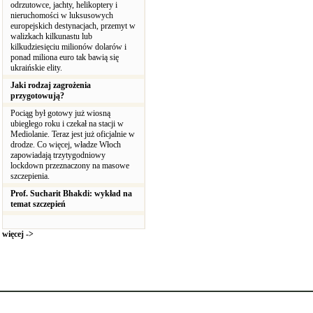
odrzutowce, jachty, helikoptery i
nieruchomości w luksusowych
europejskich destynacjach, przemyt w
walizkach kilkunastu lub
kilkudziesięciu milionów dolarów i
ponad miliona euro tak bawią się
ukraińskie elity.
Jaki rodzaj zagrożenia
przygotowują?
Pociąg był gotowy już wiosną
ubiegłego roku i czekał na stacji w
Mediolanie. Teraz jest już oficjalnie w
drodze. Co więcej, władze Włoch
zapowiadają trzytygodniowy
lockdown przeznaczony na masowe
szczepienia.
Prof. Sucharit Bhakdi: wykład na
temat szczepień
więcej ->