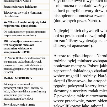
zbyt dociekliwych wysokich 
niewierzących w wirusa
- nie można niepokoić ważny
Przedsiębiorstwo holokaust
euforii pomylić otwory drzwio
Telewizyjny wywiad z Normanem
niskopienne domostwa zwane 
Finkelsteinem
(dotowanych przez Naród).
We Włoszech nadal zabija się ludzi
respiratorami i propofolem…
Najlepiej takich obywateli w 
Od tych morderstw pod respiratorami
oni są przekonani o swej misj
rozpoczęto pseudo-pandemię
im zaufaliśmy wybierając na s
Mikroskopijne, zaawansowane
technologicznie metalowe
słusznymi apanażami).
przedmioty widoczne w
szczepieniach COVID
A teraz to tylko kłopot - Naró
Dr Zandre Botha stwierdziła również
rodzina byłej minister wzbogac
ekstremalne uszkodzenia krwinek
ponieważ mamy w Polsce jakiś
czerwonych u wszystkich badanych
przez nią pacjentów po szczepieniu
zaprzestać dokładnego zbadani
COVID.
wobec tragedii i rodziny. Naró
Medialni MORDERCY!
skręcił (finansowo, bo ortoped
Jak najgorsze szumowiny z
tygodni pokrywał koszty lecz
pierwszych stron gazet, szczuły na
skromny a uczciwy rodak miesi
ludzi, którzy nie dali się zatruć trującą
szczepionką przeciwko
Z pewnością takie nierozważne 
nieistniejącemu kowidowi
wręcz przeciwnie, zatem okie
Po wykrwawieniu starego
zakwalifikować jako sabotaż.