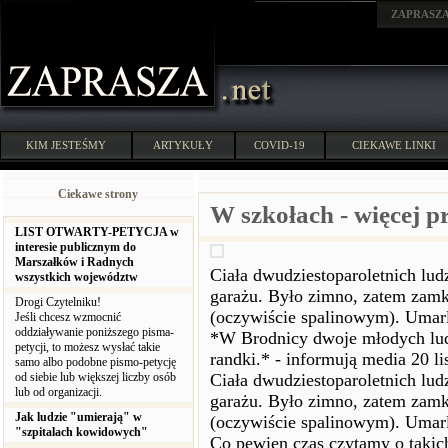
ZAPRASZ
KIM JESTEŚMY
ARTYKUŁY
COVID-19
CIEKAWE LINKI
Ciekawe strony
W szkołach - więcej pr
LIST OTWARTY-PETYCJA w
interesie publicznym do
Marszałków i Radnych
Ciała dwudziestoparoletnich lu
wszystkich województw
garażu. Było zimno, zatem zamkn
Drogi Czytelniku!
(oczywiście spalinowym). Umarli
Jeśli chcesz wzmocnić
oddziaływanie poniższego pisma-
*W Brodnicy dwoje młodych ludzi
petycji, to możesz wysłać takie
randki.* - informują media 20 l
samo albo podobne pismo-petycję
od siebie lub większej liczby osób
Ciała dwudziestoparoletnich lu
lub od organizacji.
garażu. Było zimno, zatem zamkn
Jak ludzie "umierają" w
(oczywiście spalinowym). Umarli
"szpitalach kowidowych"
Co pewien czas czytamy o takic