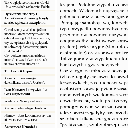
Tak wygląda koronawirus Covid
krajem. Podobne wypadki zdarza
19 w szpitalach zachodniej Polski
domach. W domach najczęściej 
Dyrektorzy Moderny i
pokojach oraz z piecykami gazo
AstraZeneca obwiniają Rządy
Pomijając samobójstwa, których 
za niebezpieczne szczepionki
typu przypadki powinny być om
Chciałbym poznać datę, jeśli to
przedmiotów powinien nazywać si
możliwe, kiedy rozszyfrowaliście
całą sekwencję DNA tego wirusa,
obejmowałby podstawowe sprawy 
czy też opieraliście się wyłącznie
prądem), rekreacyjne (skoki do
na sekwencji dostarczonej przez
rząd chiński?
ekstremalne) oraz sprawy prokrea
Czy podczas prób na ludziach
Także porady w wypełnianiu fo
umierali u was ludzie, a jeśli tak, to
bankowych i gwarancyjnych.
na jaką chorobę umierali?
Cóż z tego, że młodzież poznaje h
The Corbett Report
tylko z reguły ciekawostki przyd
Kanał YT niezależnego
krzyżówkach, zaś trudności w p
dziennikarza James'a Corbett'a
osobistym stawiają pytanie zasa
Ivan Komarenko wywiad dla
niepotrzebnych wiadomości z r
Głos Obywatelski
dowiedzieć się wielu praktyczny
W obronie Naszej wolności
pomogłyby nam w poszukiwaniu p
Konzentrationslager Fuehrer
także przestrzegałyby nas przed
Niemcy - obóz koncentracyjny dla
szkołach kilkanaście godzin roc
niewierzących w wirusa
"praktyczne", żyliby dłużej i s
Aresztować Netanjahu