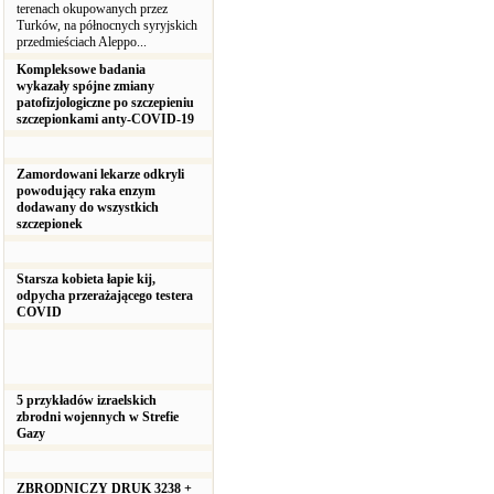
terenach okupowanych przez
Turków, na północnych syryjskich
przedmieściach Aleppo...
Kompleksowe badania
wykazały spójne zmiany
patofizjologiczne po szczepieniu
szczepionkami anty-COVID-19
Zamordowani lekarze odkryli
powodujący raka enzym
dodawany do wszystkich
szczepionek
Starsza kobieta łapie kij,
odpycha przerażającego testera
COVID
5 przykładów izraelskich
zbrodni wojennych w Strefie
Gazy
ZBRODNICZY DRUK 3238 +