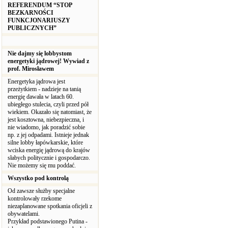
REFERENDUM “STOP
BEZKARNOŚCI
FUNKCJONARIUSZY
PUBLICZNYCH”
Nie dajmy się lobbystom
energetyki jądrowej! Wywiad z
prof. Mirosławem
Energetyka jądrowa jest
przeżytkiem - nadzieje na tanią
energię dawała w latach 60.
ubiegłego stulecia, czyli przed pół
wiekiem. Okazało się natomiast, że
jest kosztowna, niebezpieczna, i
nie wiadomo, jak poradzić sobie
np. z jej odpadami. Istnieje jednak
silne lobby łapówkarskie, które
wciska energię jądrową do krajów
słabych politycznie i gospodarczo.
Nie możemy się mu poddać.
Wszystko pod kontrolą
Od zawsze służby specjalne
kontrolowały rzekome
niezaplanowane spotkania oficjeli z
obywatelami.
Przykład podstawionego Putina -