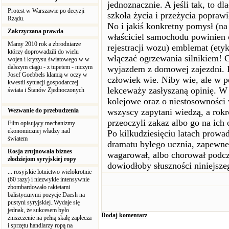
jednoznacznie. A jeśli tak, to 
Protest w Warszawie po decyzji
szkoła życia i przeżycia poprawi
Rządu.
No i jakiś konkretny pomysł (na 
Zakrzyczana prawda
właściciel samochodu powinien 
Mamy 2010 rok a zbrodniarze
rejestracji wozu) emblemat (ety
którzy doprowadzili do wielu
włączać ogrzewania silnikiem! G
wojen i kryzysu światowego w w
dalszym ciągu - z tupetem - niczym
wyjazdem z domowej zajezdni. K
Josef Goebbels kłamią w oczy w
człowiek wie. Niby wie, ale w 
kwestii sytuacji gospodarczej
lekceważy zasłyszaną opinię. W 
świata i Stanów Zjednoczonych
kolejowe oraz o niestosowności 
Wezwanie do przebudzenia
wszyscy zapytani wiedzą, a rokr
przeoczyli zakaz albo go na ich 
Film opisujący mechanizmy
ekonomicznej władzy nad
Po kilkudziesięciu latach prow
światem
dramatu byłego ucznia, zapewne
Rosja zrujnowała biznes
wagarował, albo chorował podcza
złodziejom syryjskiej ropy
dowiodłoby słuszności niniejsze
... rosyjskie lotnictwo wielokrotnie
(60 razy) i niezwykle intensywnie
zbombardowało rakietami
balistycznymi pozycje Daesh na
pustyni syryjskiej..Wydaje się
jednak, że sukcesem było
Dodaj komentarz
zniszczenie na pełną skalę zaplecza
i sprzętu handlarzy ropą na