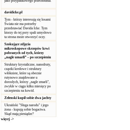
jako przypadkowego przechodnia.
davidicke.pl
Tym - którzy interesują się losami
Świata nie ma potrzeby
przedstawiać Davida Icke. Tym
ktorzy do tej pory spali umysłowo
ta strona może otworzyć oczy.
Szokujące zdjęcia
mikroskopowe skrzepów krwi
pobranych od tych, którzy
„nagle umarli” – po szczepieniu
Struktury krystaliczne, nanodruty,
cząstki kredowe i struktury
włókniste, które są obecnie
rutynowo znajdowane u
dorosłych, którzy „nagle zmarli”,
zwykle w ciągu kilku miesięcy po
szczepieniu na kowid.
Zełenski kupił sobie dwa jachty
Ukraiński "Sługa narodu" i jego
żona - kupują sobie bogactwa.
Skąd mają pieniądze?
więcej ->