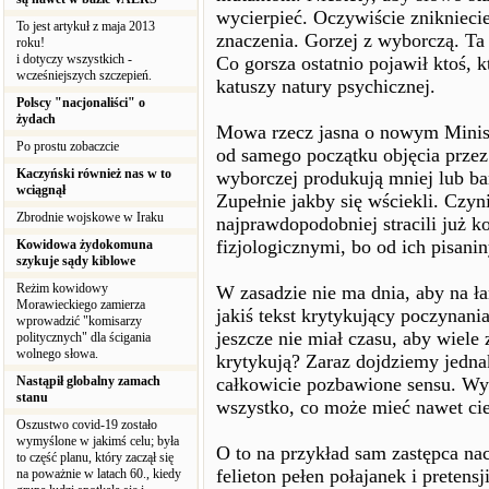
wycierpieć. Oczywiście zniknieci
To jest artykuł z maja 2013
znaczenia. Gorzej z wyborczą. Ta 
roku!
i dotyczy wszystkich -
Co gorsza ostatnio pojawił ktoś, 
wcześniejszych szczepień.
katuszy natury psychicznej.
Polscy "nacjonaliści" o
żydach
Mowa rzecz jasna o nowym Minist
Po prostu zobaczcie
od samego początku objęcia przez 
Kaczyński również nas w to
wyborczej produkują mniej lub bar
wciągnął
Zupełnie jakby się wściekli. Czyn
Zbrodnie wojskowe w Iraku
najprawdopodobniej stracili już 
fizjologicznymi, bo od ich pisanin
Kowidowa żydokomuna
szykuje sądy kiblowe
Reżim kowidowy
W zasadzie nie ma dnia, aby na ł
Morawieckiego zamierza
jakiś tekst krytykujący poczynani
wprowadzić "komisarzy
jeszcze nie miał czasu, aby wiele
politycznych" dla ścigania
wolnego słowa.
krytykują? Zaraz dojdziemy jedna
Nastąpił globalny zamach
całkowicie pozbawione sensu. Wy
stanu
wszystko, co może mieć nawet c
Oszustwo covid-19 zostało
wymyślone w jakimś celu; była
O to na przykład sam zastępca na
to część planu, który zaczął się
felieton pełen połajanek i preten
na poważnie w latach 60., kiedy