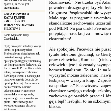
grupa ludzi spotkała się i
Rozmawiać.” Nie trzeba być Ad
zgodziła, że świat jest
powodem druzgocącej krytyki by
przeludniony.
Co gorsza Pospieszalski nie wyzy
CAŁA PRAWDA O
Mało tego, w programie wyemitow
KATASTROFIE
SMOLEŃSKIEJ
skandaliczne zachowanie uczestnik
WIDZIANA OCZYMA
pod MEN! Na psa urok! Pewnikiem
PILOTÓW !
potępiając nasz kraj za – mówią
Panie Kapitanie Jerzy
ekstremizm!
Grzędzielski,
chylę czoła jako młodszy kolega
Ale spokojnie. Pacewicz nie pus
lotnik, za poniższy tekst.
Brakowało mi dotąd głosu, tak
tytule felietonu gruchnął, że Gie
doświadczonego pilota,
praw człowieka „Kompas” (cieka
opisującego tragędię smoleńską,
człowiek ujęte już zostały szympa
tak kompetentnie i fachowo, jak
Pan to zrobił. Pozwoliłem sobie
homoseksualizmu. To nic, że na 
zatem, na rozpowszechnienie
wyczytać można zalecenie: „nawią
Pańskiego tekstu, z nadzieją na
możliwe szerokie dotarcie do
lesbijską w waszym kraju. Zaprości
opinii publicznej. Zwracam się
na spotkanie.” Pacewiczowi zapew
do internautów o liczne
charakter swojego rodzaju szkolny
udostępnienia w internecie
stanowiska w tej sprawie,
zachowań gejowskich przecież idzi
wyrażonego przez świetnego
geja bąd? lesbijki, to na szkolny
pilota - prawdziwego nie
kwestionowanego eksperta
bliska.
lotniczego.