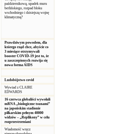
październikową, upadek muru
berlińskiego, rozpad bloku
wschodniego i dzisiejszą wojnę
klimatyczną?
Prawdziwym powodem, dla
którego rząd chce, abyście co
3 miesiące otrzymywali
booster COVID-19 jest to, że
u zaszczepionych rozwija się
nowa forma AIDS
Ludobójstwo covid
Wywiad z CLAIRE
EDWARDS
16 czerwca globaliści wywołali
mRNA „biologiczne tsunami”
na japońskim stadionie
piłkarskim pełnym 40000
widzów – „Replikony” w celu
rozprzestrzeniani
Wiadomość wręcz
nieprawdopodobna.