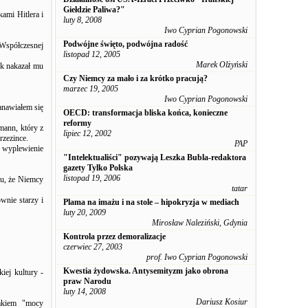
Giełdzie Paliwa?"
ami Hitlera i
luty 8, 2008
Iwo Cyprian Pogonowski
Podwójne święto, podwójna radość
 Współczesnej
listopad 12, 2005
Marek Olżyński
sk nakazał mu
Czy Niemcy za mało i za krótko pracują?
marzec 19, 2005
Iwo Cyprian Pogonowski
tanawiałem się
OECD: transformacja bliska końca, konieczne
reformy
mann, który z
lipiec 12, 2002
rzezince.
PAP
 wyplewienie
"Intelektualiści" pozywają Leszka Bubla-redaktora
gazety Tylko Polska
listopad 19, 2006
iu, że Niemcy
tatar
wnie starzy i
Plama na imażu i na stole – hipokryzja w mediach
luty 20, 2009
Mirosław Naleziński, Gdynia
Kontrola przez demoralizacje
czerwiec 27, 2003
prof. Iwo Cyprian Pogonowski
Kwestia żydowska. Antysemityzm jako obrona
iej kultury -
praw Narodu
luty 14, 2008
Dariusz Kosiur
rakiem "mocy