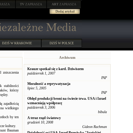
RASZA
TV
ZAPRASZA
ART
ZAPRASZA
Dodaj artykuł
DZIŚ W KRAKOWIE
DZIŚ W POLSCE
Archiwum
Krauze spotkał się z kard. Dziwiszem
 zniszczenia
październik 1, 2007
PAP
Moralność a reprywatyzacja
k stabilności
lipiec 5, 2005
daków, którzy
PAP
nędzy.
Obłęd produkcji broni na świecie trwa. USA i Izrael
wzmacniają wpółpracę
ą zajadłością
październik 3, 2006
 na wielkiego
bibula
otłoch by ten
A teraz rząd światowy
grudzień 10, 2008
ze kultury.
Gideon Rachman
gmunt Bauman
Działalność osi USA-Izrael Przeciwko "Irańskiej