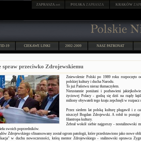
ZAPRASZA
.net
POLSKA
ZAPRASZA
KRAKÓW
ZAP
ID-19
CIEKAWE LINKI
2002-2009
NASZ PATRONAT
e spraw przeciwko Zdrojewskiemu
Zniewolenie Polski po 1989 roku rozpoczęto od
polskiej kultury i ducha Narodu.
To już Państwu nieraz tłumaczyłem.
Nieustannie poniżani i pozbawieni jakiejkolwie
życiowej Polacy - godzą się dziś na rządy łaj
miliony obywateli tego kraju zepchnęli w rozpacz 
Przez siedem lat polską kulturę plugawił i z cał
niszczył Bogdan Zdrojewski. A robił to pozując
filantropa kultury.
Zebrał wokół siebie najgorszy - nostalinowski m
ieła swoich poprzedników.
ądów Zdrojewskiego sfinansowany został ogrom patologii, które przedstawiono jako nowe oblic
ukacja" w duchu nowoczesności, którą mentor Zdrojewskiego - stalinowski oprawca Zy