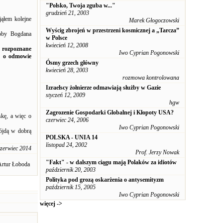
"Polsko, Twoja zguba w..."
grudzień 21, 2003
ąłem kolejne
Marek Głogoczowski
Wyścig zbrojeń w przestrzeni kosmicznej a „Tarcza”
oby Bogdana
w Polsce
kwiecień 12, 2008
, rozpoznane
Iwo Cyprian Pogonowski
e o odmowie
Ósmy grzech główny
kwiecień 28, 2003
rozmowa kontrolowana
Izraelscy żołnierze odmawiają służby w Gazie
styczeń 12, 2009
hgw
Zagrozenie Gospodarki Globalnej i Kłopoty USA?
skę, a więc o
czerwiec 24, 2006
Iwo Cyprian Pogonowski
pójdą w dobrą
POLSKA - UNIA 14
listopad 24, 2002
czerwiec 2014
Prof. Jerzy Nowak
"Fakt" - w dalszym ciągu mają Polaków za idiotów
Artur Łoboda
październik 20, 2003
Polityka pod grozą oskarżenia o antysemityzm
październik 15, 2005
Iwo Cyprian Pogonowski
więcej ->