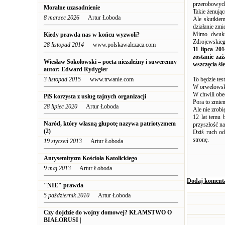
przerobowyc
Moralne uzasadnienie
Takie żenują
8 marzec 2026
Artur Łoboda
Ale skutkiem
działanie zmi
Mimo dwukro
Kiedy prawda nas w końcu wyzwoli?
Zdrojewskieg
28 listopad 2014
www.polskawalczaca.com
11 lipca 20
zostanie za
Wiesław Sokołowski – poeta niezależny i suwerenny
wszczęcia śl
autor: Edward Rydygier
3 listopad 2015
www.trwanie.com
To będzie te
W orwelowski
W chwili obe
PiS korzysta z usług tajnych organizacji
Pora to zmien
28 lipiec 2020
Artur Łoboda
Ale nie zrobi
12 lat temu 
Naród, który własną głupotę nazywa patriotyzmem
przyszłość na
(2)
Dziś ruch od
stronę.
19 styczeń 2013
Artur Łoboda
Antysemityzm Kościoła Katolickiego
9 maj 2013
Artur Łoboda
Dodaj koment
"NIE" prawda
5 październik 2010
Artur Łoboda
Czy dojdzie do wojny domowej?
KŁAMSTWO O
BIAŁORUSI |