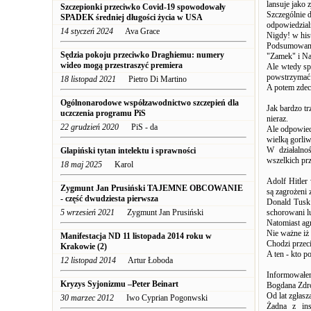
lansuje jako 
Szczepionki przeciwko Covid-19 spowodowały
Szczególnie 
SPADEK średniej długości życia w USA
odpowiedzialn
14 styczeń 2024
Ava Grace
Nigdy! w hist
Podsumowanie
Sędzia pokoju przeciwko Draghiemu: numery
"Zamek" i N
wideo mogą przestraszyć premiera
Ale wtedy sp
powstrzymać 
18 listopad 2021
Pietro Di Martino
A potem zdec
Ogólnonarodowe współzawodnictwo szczepień dla
Jak bardzo tr
uczczenia programu PiS
nieraz.
22 grudzień 2020
PiS - da
Ale odpowied
wielką gorli
W działalno
Glapiński tytan intelektu i sprawności
wszelkich prz
18 maj 2025
Karol
Adolf Hitler
Zygmunt Jan Prusiński TAJEMNE OBCOWANIE
są zagrożeni 
- część dwudziesta pierwsza
Donald Tusk 
5 wrzesień 2021
Zygmunt Jan Prusiński
schorowani l
Natomiast ag
Nie ważne iż
Manifestacja ND 11 listopada 2014 roku w
Chodzi przec
Krakowie (2)
A ten - kto p
12 listopad 2014
Artur Łoboda
Informowałem
Kryzys Syjonizmu –Peter Beinart
Bogdana Zdr
Od lat zgłas
30 marzec 2012
Iwo Cyprian Pogonwski
Żadna z ins