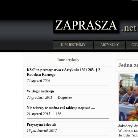
KIM JESTEŚMY
ARTYKUŁY
COV
Inne artykuły
Jedna z
KSeF to przestępstwo z Artykułu 130 i 265. § 2
Kodeksu Karnego
24 styczeń 2026
W Bogu nadzieja.
23 grudzień 2011
Bogusław
Nie wierzę, ze można coś takiego napisać ....
21 styczeń 2015
166
Przyczyna i skutek
dokończył dz
16 październik 2017
W okresie rz
To była "ed