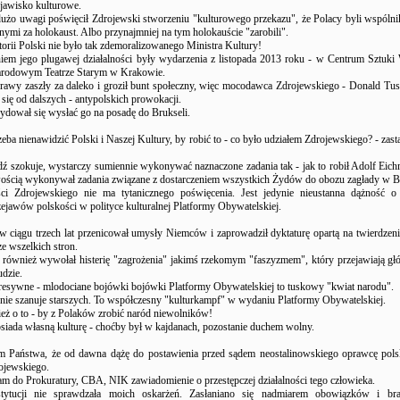
zjawisko kulturowe.
dużo uwagi poświęcił Zdrojewski stworzeniu "kulturowego przekazu", że Polacy byli wspólnik
ymi za holokaust. Albo przynajmniej na tym holokauście "zarobili".
orii Polski nie było tak zdemoralizowanego Ministra Kultury!
m jego plugawej działalności były wydarzenia z listopada 2013 roku - w Centrum Sztuki
arodowym Teatrze Starym w Krakowie.
rawy zaszły za daleko i groził bunt społeczny, więc mocodawca Zdrojewskiego - Donald Tu
się od dalszych - antypolskich prowokacji.
ydował się wysłać go na posadę do Brukseli.
zeba nienawidzić Polski i Naszej Kultury, by robić to - co było udziałem Zdrojewskiego? - zas
ź szokuje, wystarczy sumiennie wykonywać naznaczone zadania tak - jak to robił Adolf Eich
wością wykonywał zadania związane z dostarczeniem wszystkich Żydów do obozu zagłady w B
ści Zdrojewskiego nie ma tytanicznego poświęcenia. Jest jedynie nieustanna dążność o
ejawów polskości w polityce kulturalnej Platformy Obywatelskiej.
 w ciągu trzech lat przenicował umysły Niemców i zaprowadził dyktaturę opartą na twierdzen
ze wszelkich stron.
również wywołał histerię "zagrożenia" jakimś rzekomym "faszyzmem", który przejawiają głó
udzie.
resywne - mlodociane bojówki bojówki Platformy Obywatelskiej to tuskowy "kwiat narodu".
 nie szanuje starszych. To współczesny "kulturkampf" w wydaniu Platformy Obywatelskiej.
ież o to - by z Polaków zrobić naród niewolników!
osiada własną kulturę - choćby był w kajdanach, pozostanie duchem wolny.
 Państwa, że od dawna dążę do postawienia przed sądem neostalinowskiego oprawcę polsk
ojewskiego.
zam do Prokuratury, CBA, NIK zawiadomienie o przestępczej działalności tego człowieka.
tytucji nie sprawdzała moich oskarżeń. Zasłaniano się nadmiarem obowiązków i b