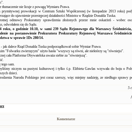
h".
ce tłumaczenie nie licuje z powagą Wymiaru Prawa.
 prymitywnej prowokacji w Centrum Sztuki Współczesnej (w listopadzie 2013 roku) podj
erzające do ujawnienie przestępczej działalności Ministra w Rządzie Donalda Tuska.
tnej odmowy Prokuratury sprawdzenia złożonych przeze mnie oskarżeń - wobec os
o, odwołałem się do Sądu.
14 roku, o godzinie 10.10, w sami 239 Sądu Rejonowego dla Warszawy Śródmieścia
żalenie na postanowienie Prokuratora Prokuratury Rejonowej Warszawa Śródmieści
edztwa w sprawie 1Ds 280/14.
st - jak dalece Rząd Donalda Tuska podporządkował sobie Wymiar Prawa.
m "Folwarku zwierzęcym" użyto hasła "wszyscy są równi, ale niektórzy są "równiejsi".
cnej cała Platforma Obywatelska uważa siebie za "równiejszą".
ić.
ę tego sam.
byliśmy niczym na pustyni kulturowej i tylko ś.p. Elżbieta Gawlas wzywała do boju o Pol
szych dzieci.
rodzenia Narodu Polskiego jest coraz szerszy, więc miejmy nadzieję, ze niedługo sprawy 
5 
arz
Komentarze