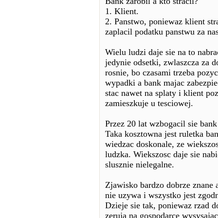
Bank zarobil a kto stracil?
1. Klient.
2. Panstwo, poniewaz klient stra
zaplacil podatku panstwu za na
Wielu ludzi daje sie na to nabr
jedynie odsetki, zwlaszcza za 
rosnie, bo czasami trzeba pozyc
wypadki a bank majac zabezpie
stac nawet na splaty i klient p
zamieszkuje u tesciowej.
Przez 20 lat wzbogacil sie bank 
Taka kosztowna jest ruletka ba
wiedzac doskonale, ze wiekszosc
ludzka. Wiekszosc daje sie nab
slusznie nielegalne.
Zjawisko bardzo dobrze znane a
nie uzywa i wszystko jest zgod
Dzieje sie tak, poniewaz rzad d
zeruja na gospodarce wysysajac