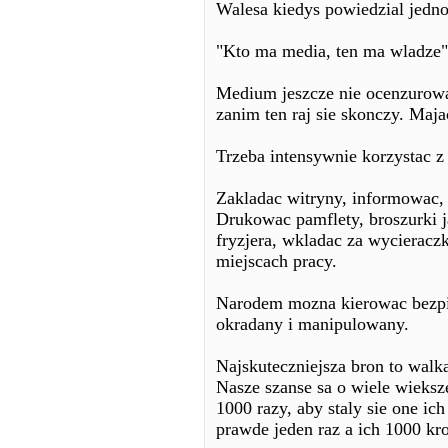
Walesa kiedys powiedzial jedno
"Kto ma media, ten ma wladze" 
Medium jeszcze nie ocenzurowan
zanim ten raj sie skonczy. Maj
Trzeba intensywnie korzystac z
Zakladac witryny, informowac, 
Drukowac pamflety, broszurki ja
fryzjera, wkladac za wycierac
miejscach pracy.
Narodem mozna kierowac bezpiec
okradany i manipulowany.
Najskuteczniejsza bron to walk
Nasze szanse sa o wiele wieks
1000 razy, aby staly sie one i
prawde jeden raz a ich 1000 kr