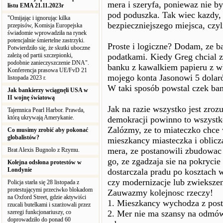
mera i szeryfa, poniewaz nie by
listu EMA 21.11.2023r
pod poduszka. Tak wiec kazdy, 
"Omijając i ignorując kilka
bezpieczniejszego miejsca, czyl
przepisów, Komisja Europejska
świadomie wprowadziła na rynek
potencjalnie śmiertelne zastrzyki.
Proste i logiczne? Dodam, ze b
Potwierdziło się, że skutki uboczne
zależą od partii szczepionki,
podatkami. Kiedy Greg chcial z
podobnie zanieczyszczenie DNA".
banku z kawalkiem papieru z w
Konferencja prasowa UE/FvD 21
mojego konta Jasonowi 5 dolar
listopada 2023 r.
W taki sposób powstal czek ba
Jak bankierzy wciągnęli USA w
II wojnę światową
Jak na razie wszystko jest zroz
Tajemnica Pearl Harbor. Prawda,
którą ukrywają Amerykanie.
demokracji powinno to wszystk
Zalózmy, ze to miateczko chce 
Co musimy zrobić aby pokonać
globalistów?
mieszkancy miasteczka i oblicza
mera, ze postanowili zbudowac 
Brat Alexis Bugnolo z Rzymu.
go, ze zgadzaja sie na pokrycie
Kolejna odsłona protestów w
Londynie
dostarczala pradu po kosztach
czy modernizacje lub zwieksze
Policja starła się 28 listopada z
protestującymi przeciwko blokadom
Zauwazmy kolejnosc rzeczy!
na Oxford Street, gdzie aktywiści
1. Mieszkancy wychodza z post
rzucali butelkami i szarżowali przez
szeregi funkcjonariuszy, co
2. Mer nie ma szansy na odmów
doprowadziło do ponad 60