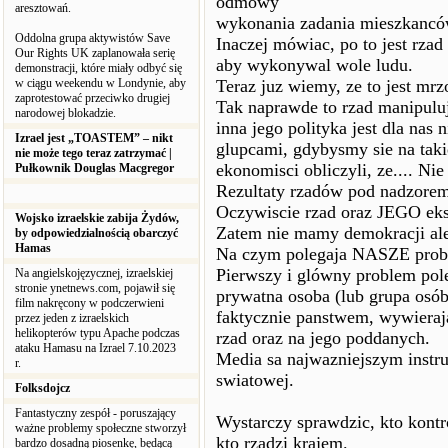
odmowy
aresztowań.
wykonania zadania mieszkancó
Oddolna grupa aktywistów Save
Inaczej mówiac, po to jest rz
Our Rights UK zaplanowała serię
aby wykonywal wole ludu.
demonstracji, które miały odbyć się
w ciągu weekendu w Londynie, aby
Teraz juz wiemy, ze to jest mr
zaprotestować przeciwko drugiej
Tak naprawde to rzad manipuluj
narodowej blokadzie.
inna jego polityka jest dla na
Izrael jest „TOASTEM” – nikt
glupcami, gdybysmy sie na taki
nie może tego teraz zatrzymać |
ekonomisci obliczyli, ze.... N
Pułkownik Douglas Macgregor
Rezultaty rzadów pod nadzorem
Oczywiscie rzad oraz JEGO ek
Wojsko izraelskie zabija Żydów,
Zatem nie mamy demokracji ale
by odpowiedzialnością obarczyć
Hamas
Na czym polegaja NASZE prob
Pierwszy i glówny problem pole
Na angielskojęzycznej, izraelskiej
stronie ynetnews.com, pojawił się
prywatna osoba (lub grupa osób)
film nakręcony w podczerwieni
faktycznie panstwem, wywier
przez jeden z izraelskich
helikopterów typu Apache podczas
rzad oraz na jego poddanych.
ataku Hamasu na Izrael 7.10.2023
Media sa najwazniejszym instr
r.
swiatowej.
Folksdojcz
Fantastyczny zespół - poruszający
Wystarczy sprawdzic, kto kont
ważne problemy społeczne stworzył
kto rzadzi krajem.
bardzo dosadną piosenkę, będącą