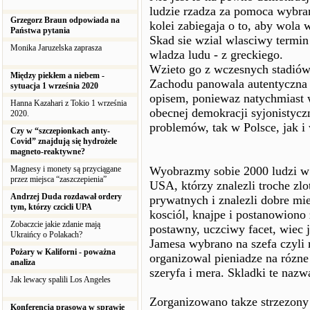
ludzie rzadza za pomoca wybrany
Grzegorz Braun odpowiada na
kolei zabiegaja o to, aby wola
Państwa pytania
Skad sie wzial wlasciwy termin
Monika Jaruzelska zaprasza
wladza ludu - z greckiego.
Wzieto go z wczesnych stadió
Między piekłem a niebem -
Zachodu panowala autentyczna 
sytuacja 1 września 2020
opisem, poniewaz natychmiast 
Hanna Kazahari z Tokio 1 września
obecnej demokracji syjonistycz
2020.
problemów, tak w Polsce, jak i
Czy w “szczepionkach anty-
Covid” znajdują się hydrożele
magneto-reaktywne?
Magnesy i monety są przyciągane
Wyobrazmy sobie 2000 ludzi w
przez miejsca “zaszczepienia”
USA, którzy znalezli troche zl
Andrzej Duda rozdawał ordery
prywatnych i znalezli dobre mi
tym, którzy czcicli UPA
kosciól, knajpe i postanowiono 
Zobaczcie jakie zdanie mają
postawny, uczciwy facet, wiec 
Ukraińcy o Polakach?
Jamesa wybrano na szefa czyli 
Pożary w Kaliforni - poważna
organizowal pieniadze na rózne
analiza
szeryfa i mera. Skladki te naz
Jak lewacy spalili Los Angeles
Zorganizowano takze strzezony
Konferencja prasowa w sprawie