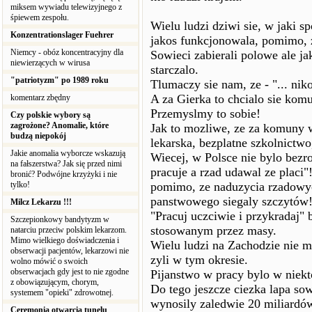
miksem wywiadu telewizyjnego z
śpiewem zespołu.
Wielu ludzi dziwi sie, w jaki 
Konzentrationslager Fuehrer
jakos funkcjonowala, pomimo, 
Niemcy - obóz koncentracyjny dla
Sowieci zabierali polowe ale jak
niewierzących w wirusa
starczalo.
"patriotyzm" po 1989 roku
Tlumaczy sie nam, ze - "... nik
A za Gierka to chcialo sie komu
komentarz zbędny
Przemyslmy to sobie!
Czy polskie wybory są
zagrożone? Anomalie, które
Jak to mozliwe, ze za komuny w
budzą niepokój
lekarska, bezplatne szkolnictwo
Jakie anomalia wyborcze wskazują
Wiecej, w Polsce nie bylo bez
na fałszerstwa? Jak się przed nimi
pracuje a rzad udawal ze placi
bronić? Podwójne krzyżyki i nie
tylko!
pomimo, ze naduzycia rzadowy
panstwowego siegaly szczytów
Milcz Lekarzu !!!
"Pracuj uczciwie i przykradaj"
Szczepionkowy bandytyzm w
stosowanym przez masy.
natarciu przeciw polskim lekarzom.
Mimo wielkiego doświadczenia i
Wielu ludzi na Zachodzie nie m
obserwacji pacjentów, lekarzowi nie
zyli w tym okresie.
wolno mówić o swoich
obserwacjach gdy jest to nie zgodne
Pijanstwo w pracy bylo w niek
z obowiązującym, chorym,
Do tego jeszcze ciezka lapa so
systemem "opieki" zdrowotnej.
wynosily zaledwie 20 miliardó
Ceremonia otwarcia tunelu