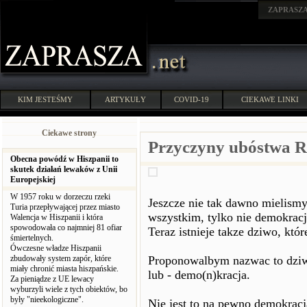
ZAPRASZ
KIM JESTEŚMY
ARTYKUŁY
COVID-19
CIEKAWE LINKI
Ciekawe strony
Przyczyny ubóstwa Rz
Obecna powódź w Hiszpanii to
skutek działań lewaków z Unii
Europejskiej
W 1957 roku w dorzeczu rzeki
Jeszcze nie tak dawno mielismy
Turia przepływającej przez miasto
wszystkim, tylko nie demokracj
Walencja w Hiszpanii i która
spowodowała co najmniej 81 ofiar
Teraz istnieje takze dziwo, któ
śmiertelnych.
Ówczesne władze Hiszpanii
zbudowały system zapór, które
Proponowalbym nazwac to dziwo
miały chronić miasta hiszpańskie.
lub - demo(n)kracja.
Za pieniądze z UE lewacy
wyburzyli wiele z tych obiektów, bo
były "nieekologiczne".
Nie jest to na pewno demokracj