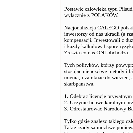
Postawic czlowieka typu Pilsu
wylacznie z POLAKÓW.
Nacjonalizacja CALEGO polski
inwestorzy od nas ukradli (a r
kompensacji. Inwestowali z d
i kazdy kalkulowal spore ryzyk
Zreszta co nas ONI obchodza.
Tych polityków, którzy powypr
stosujac nieuczciwe metody i b
mienia, i zamknac do wiezien, 
skarbpanstwa.
1. Odebrac licencje prywatnym
2. Uczynic lichwe karalnym pr
3. Odrestaurowac Narodowy Ban
Tylko gdzie znalezc takiego cz
Takie rzady sa mozliwe poniewa