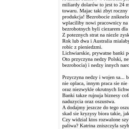
miliardy dolarów to jest to 24 
towaru. Majac taki zbyt roczny 
produkcja! Bezrobocie zniknel
wplaciliby nowi pracownicy na 
bezrobotnych byli ciezarem dla 
Z poteznych strat na niezle zysk
Rok lub dwa i Australia mialab
robic z pieniedzmi.
Lichwiarskie, prywatne banki 
Oto przyczyna nedzy Polski, n
bezrobocia) i nedzy innych nar
Przyczyna nedzy i wojen sa... b
nie oplaca, innym praca sie ni
oraz niezwykle okrutnych lichw
Banki takze rujnuja biznesy cof
naduzycia oraz oszustwa.
A dodajmy jeszcze do tego oszu
skad sie kryzysy biora takie, j
Czy widzial ktos rozwalone szy
paliwa? Katrina zniszczyla szy