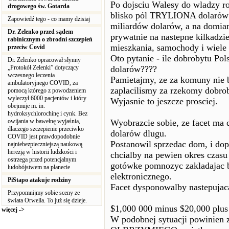
Po dojsciu Walesy do wladzy r
drogowego św. Gotarda
blisko pól TRYLIONA dolarów i
Zapowiedź tego - co mamy dzisiaj
miliardów dolarów, a na domiar
Dr. Zelenko przed sądem
prywatnie na nastepne kilkadzi
rabinicznym o zbrodni szczepień
mieszkania, samochody i wiele 
przeciw Covid
Oto pytanie - ile dobrobytu Pol
Dr. Zelenko opracował słynny
„Protokół Zelenki” dotyczący
dolarów????
wczesnego leczenia
Pamietajmy, ze za komuny nie b
ambulatoryjnego COVID, za
zaplacilismy za rzekomy dobro
pomocą którego z powodzeniem
wyleczył 6000 pacjentów i który
Wyjasnie to jeszcze prosciej.
obejmuje m. in.
hydroksychlorochinę i cynk. Bez
owijania w bawełnę wyjaśnia,
Wyobrazcie sobie, ze facet ma
dlaczego szczepienie przeciwko
dolarów dlugu.
COVID jest prawdopodobnie
Postanowil sprzedac dom, i do
najniebezpieczniejszą naukową
herezją w historii ludzkości i
chcialby na pewien okres czas
ostrzega przed potencjalnym
gotówke pomnozyc zakladajac b
ludobójstwem na planecie
elektronicznego.
PiStapo atakuje rodziny
Facet dysponowalby nastepujac
Przypomnijmy sobie sceny ze
świata Orwella. To już się dzieje.
$1,000 000 minus $20,000 plus
więcej ->
W podobnej sytuacji powinien 