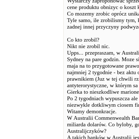
Wystarczy zaproponowac sprze
cene produktu obnizyc o koszt 
Co mozemy zrobic oprócz unik
Tyle samo, ile zrobilismy tym, 
zadnej innej przyczyny podwyz
Co kto zrobil?
Nikt nie zrobil nic.
Upps... przepraszam, w Austral
Sydney na pare godzin. Moze si
maja na to przygotowane prawo
najmniej 2 tygodnie - bez aktu
prawnikiem (Juz w tej chwili r
antyterorystyczne, w którym sa 
Gierka to nieszkodliwe marione
Po 2 tygodniach wypuszcza ale z
niezwykle dotkliwym ciosem f
Witamy demonkracje.
W Australii Commenwealth Bank
miliarda dolarów. Co byloby, g
Australijczyków?
A takich banków w Australii je