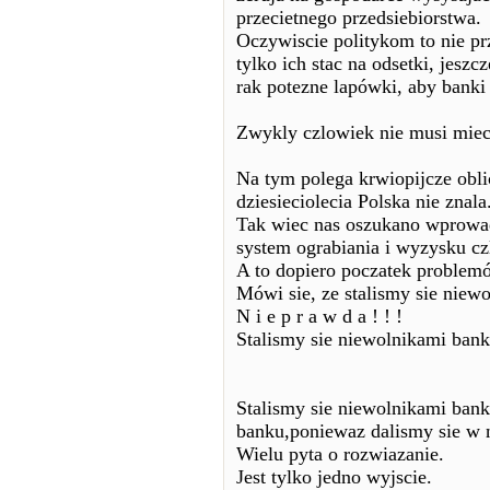
przecietnego przedsiebiorstwa.
Oczywiscie politykom to nie prz
tylko ich stac na odsetki, jeszc
rak potezne lapówki, aby banki 
Zwykly czlowiek nie musi miec
Na tym polega krwiopijcze obl
dziesieciolecia Polska nie znala
Tak wiec nas oszukano wprowadz
system ograbiania i wyzysku cz
A to dopiero poczatek problem
Mówi sie, ze stalismy sie niew
N i e p r a w d a ! ! !
Stalismy sie niewolnikami ban
Stalismy sie niewolnikami ban
banku,poniewaz dalismy sie w
Wielu pyta o rozwiazanie.
Jest tylko jedno wyjscie.