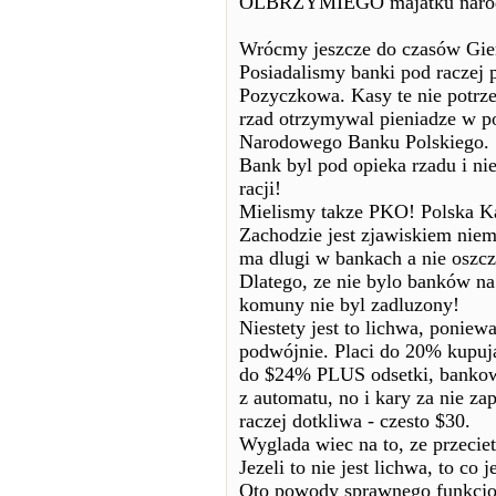
OLBRZYMIEGO majatku narodow
Wrócmy jeszcze do czasów Gie
Posiadalismy banki pod racze
Pozyczkowa. Kasy te nie potrz
rzad otrzymywal pieniadze w po
Narodowego Banku Polskiego.
Bank byl pod opieka rzadu i n
racji!
Mielismy takze PKO! Polska Ka
Zachodzie jest zjawiskiem nie
ma dlugi w bankach a nie oszcz
Dlatego, ze nie bylo banków na
komuny nie byl zadluzony!
Niestety jest to lichwa, ponie
podwójnie. Placi do 20% kupuja
do $24% PLUS odsetki, bankowe
z automatu, no i kary za nie za
raczej dotkliwa - czesto $30.
Wyglada wiec na to, ze przecie
Jezeli to nie jest lichwa, to co j
Oto powody sprawnego funkcjo