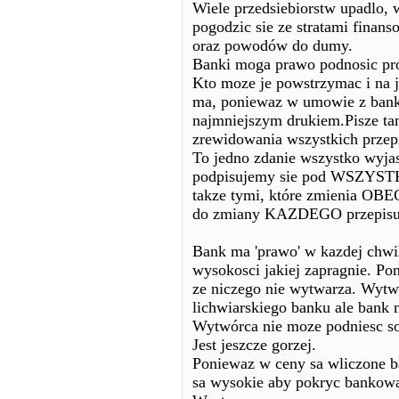
Wiele przedsiebiorstw upadlo, 
pogodzic sie ze stratami finan
oraz powodów do dumy.
Banki moga prawo podnosic pr
Kto moze je powstrzymac i na j
ma, poniewaz w umowie z bank
najmniejszym drukiem.Pisze ta
zrewidowania wszystkich przep
To jedno zdanie wszystko wyja
podpisujemy sie pod WSZYSTKI
takze tymi, które zmienia OBE
do zmiany KAZDEGO przep
Bank ma 'prawo' w kazdej chwi
wysokosci jakiej zapragnie. P
ze niczego nie wytwarza. Wytw
lichwiarskiego banku ale bank 
Wytwórca nie moze podniesc so
Jest jeszcze gorzej.
Poniewaz w ceny sa wliczone b
sa wysokie aby pokryc bankowa