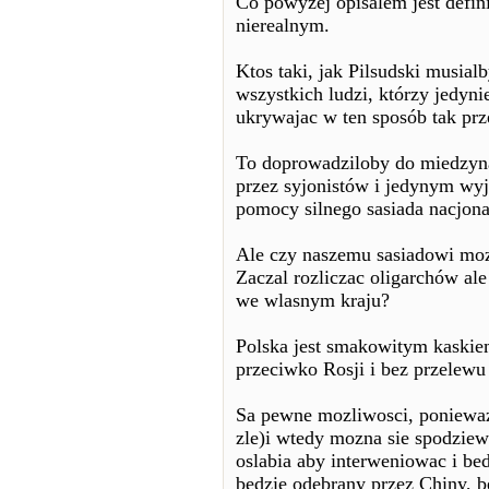
Co powyzej opisalem jest defin
nierealnym.
Ktos taki, jak Pilsudski musialb
wszystkich ludzi, którzy jedyn
ukrywajac w ten sposób tak prze
To doprowadziloby do miedzyn
przez syjonistów i jedynym wy
pomocy silnego sasiada nacjonal
Ale czy naszemu sasiadowi mo
Zaczal rozliczac oligarchów ale
we wlasnym kraju?
Polska jest smakowitym kaskie
przeciwko Rosji i bez przelewu
Sa pewne mozliwosci, poniewa
zle)i wtedy mozna sie spodzie
oslabia aby interweniowac i bed
bedzie odebrany przez Chiny, 