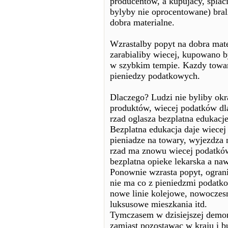
producentów, a kupujacy, splac
bylyby nie oprocentowane) bral
dobra materialne.
Wzrastalby popyt na dobra mate
zarabialiby wiecej, kupowano b
w szybkim tempie. Kazdy towar
pieniedzy podatkowych.
Dlaczego? Ludzi nie byliby okr
produktów, wiecej podatków dl
rzad oglasza bezplatna edukac
Bezplatna edukacja daje wiecej
pieniadze na towary, wyjezdza 
rzad ma znowu wiecej podatkó
bezplatna opieke lekarska a naw
Ponownie wzrasta popyt, ograni
nie ma co z pieniedzmi podatk
nowe linie kolejowe, nowoczesn
luksusowe mieszkania itd.
Tymczasem w dzisiejszej demonk
zamiast pozostawac w kraju i b