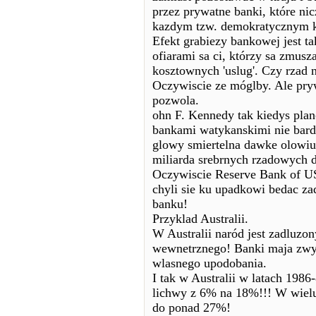
przez prywatne banki, które ni
kazdym tzw. demokratycznym k
Efekt grabiezy bankowej jest ta
ofiarami sa ci, którzy sa zmusz
kosztownych 'uslug'. Czy rzad
Oczywiscie ze móglby. Ale pryw
pozwola.
ohn F. Kennedy tak kiedys plan
bankami watykanskimi nie bard
glowy smiertelna dawke olowiu
miliarda srebrnych rzadowych 
Oczywiscie Reserve Bank of USA
chyli sie ku upadkowi bedac
banku!
Przyklad Australii.
W Australii naród jest zadluzo
wewnetrznego! Banki maja zwy
wlasnego upodobania.
I tak w Australii w latach 1986
lichwy z 6% na 18%!!! W wielu
do ponad 27%!