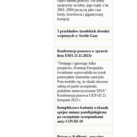
części młodej prawicy. Ale kiedy
spojrzymy na fakty, jego rządy z lat
2001–2004 jawią się jako czas
biedy, bezrobocia i gigantycznej
korupcji.
5 przykładów izraelskich zbrodni
wojennych w Strefie Gazy
Konferencja prasowa w sprawie
listu EMA 21.11.2023r
"Omijając i ignorując kilka
przepisów, Komisja Europejska
świadomie wprowadziła na rynek
potencjalnie śmiertelne zastrzyki.
Potwierdziło się, że skutki uboczne
zależą od partii szczepionki,
podobnie zanieczyszczenie DNA".
Konferencja prasowa UE/FvD 21
listopada 2023 r.
Kompleksowe badania wykazały
spójne zmiany patofizjologiczne
po szczepieniu szczepionkami
anty-COVID-19
Pożary w Kaliforni - poważna