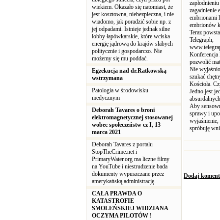
zapłodnieniu
wiekiem. Okazało się natomiast, że
zagadnienie e
jest kosztowna, niebezpieczna, i nie
embrionami l
wiadomo, jak poradzić sobie np. z
embrionów ko
jej odpadami. Istnieje jednak silne
Teraz powsta
lobby łapówkarskie, które wciska
Telegraph,
energię jądrową do krajów słabych
www.telegra
politycznie i gospodarczo. Nie
Konferencja 
możemy się mu poddać.
pozwolić ma
Nie wyjaśnio
Egzekucja nad dr.Ratkowską
szukać chętn
wstrzymana
Kościoła. Cz
Patologia w środowisku
Jedno jest j
medycznym
absurdalnych
Aby sensowni
Deborah Tavares o broni
sprawy i upo
elektromagnetycznej stosowanej
wyjaśnienie, 
wobec społeczeństw cz I, 13
spróbuję wni
marca 2021
Deborah Tavares z portalu
StopTheCrime.net i
PrimaryWater.org ma liczne filmy
na YouTube i niestrudzenie bada
dokumenty wypuszczane przez
Dodaj koment
amerykańską administrację.
CAŁA PRAWDA O
KATASTROFIE
SMOLEŃSKIEJ WIDZIANA
OCZYMA PILOTÓW !