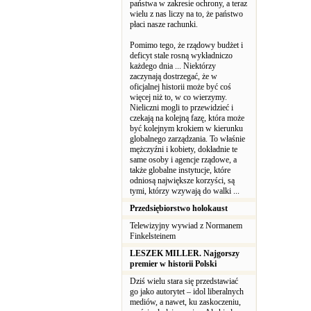
państwa w zakresie ochrony, a teraz
wielu z nas liczy na to, że państwo
płaci nasze rachunki.
Pomimo tego, że rządowy budżet i
deficyt stale rosną wykładniczo
każdego dnia ... Niektórzy
zaczynają dostrzegać, że w
oficjalnej historii może być coś
więcej niż to, w co wierzymy.
Nieliczni mogli to przewidzieć i
czekają na kolejną fazę, która może
być kolejnym krokiem w kierunku
globalnego zarządzania. To właśnie
mężczyźni i kobiety, dokładnie te
same osoby i agencje rządowe, a
także globalne instytucje, które
odniosą największe korzyści, są
tymi, którzy wzywają do walki ...
Przedsiębiorstwo holokaust
Telewizyjny wywiad z Normanem
Finkelsteinem
LESZEK MILLER. Najgorszy
premier w historii Polski
Dziś wielu stara się przedstawiać
go jako autorytet – idol liberalnych
mediów, a nawet, ku zaskoczeniu,