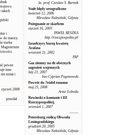
ednak
ks. prof. Czesław S. Bartnik
ustrojowo
Stałe błędy ortograficzne
 takich
kwiecień 12, 2006
Mirosław Naleziński, Gdynia
ielski
Pożegnanie ze skarbem
styczeń 16, 2003
PAWEŁ RESZKA
kie i
http://rzeczpospolita.pl/
w do macicy.
że trzeba
Izraelczycy burzą kwaterę
e Magisterium
Arafata
ściwości.
wrzesień 21, 2002
PAP
Gaz ziemny na tle obecnych
nić pewne
zagrożeń wojennych
uje inne
luty 21, 2007
ten temat i
Iwo Cyprian Pogonowski
Powrót do ?ródeł rozumu
maj 25, 2008
 styczeń 2008
Artur Łoboda
Rewinski o komunie i III
przesłał .
Rzeczypospolitej.
wrzesień 1, 2007
_____
Petersburg stolicą Obwodu
Leningradzkiego
grudzień 20, 2005
Mirosław Naleziński, Gdynia