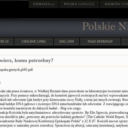
ZAPRASZA
.net
POLSKA
ZAPRASZA
KRAKÓW
ZAP
ID-19
CIEKAWE LINKI
2002-2009
NASZ PATRONAT
wierz, komu potrzebny?
/opoka.giertych.pl/65.pdf
z
ała cała prasa światowa, w Wielkiej Brytanii dano pozwolenie na laboratoryjne tworzenie mi
zęcych. Przy pomocy mikrochirurgii, do komórek jajowych zwierzęcych ma być wprowadzane 
kich lub odwrotnie (jak kiedyś przy klonowaniu owcy Dolly, a teraz już innych zwierząt). Roz
miał ludzkie DNA jądrowe i zwierzęce DNA mitochondrialne lub odwrotnie. Z rozwijającego s
ne komórki macierzyste do dalszych badań – Bóg wie czego.
eakcja Kościoła była natychmiastowa: zdecydowany sprzeciw. Bp Elio Sgreccia, przewodniczą
ia określił to jako „potworny akt przeciwko ludzkiej godności” (The Catholic World Report, X
świadczenie Rady Naukowej Konferencji Episkopatu Polski” z 22.X.07. Kościół zawsze sprzeci
erencjom w naturalny proces rozrodczy. Sprzeciwia się aborcji, sztucznej inseminacji, antykonc