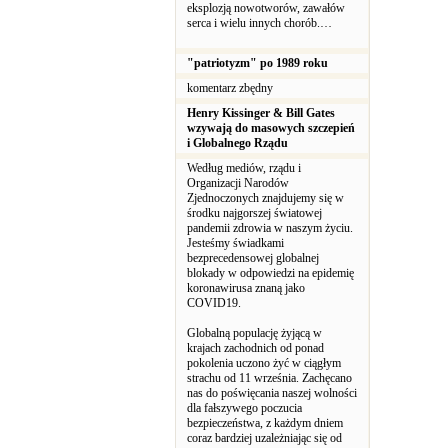
eksplozją nowotworów, zawałów
serca i wielu innych chorób.…
"patriotyzm" po 1989 roku
komentarz zbędny
Henry Kissinger & Bill Gates
wzywają do masowych szczepień
i Globalnego Rządu
Według mediów, rządu i
Organizacji Narodów
Zjednoczonych znajdujemy się w
środku najgorszej światowej
pandemii zdrowia w naszym życiu.
Jesteśmy świadkami
bezprecedensowej globalnej
blokady w odpowiedzi na epidemię
koronawirusa znaną jako
COVID19.
Globalną populację żyjącą w
krajach zachodnich od ponad
pokolenia uczono żyć w ciągłym
strachu od 11 września. Zachęcano
nas do poświęcania naszej wolności
dla fałszywego poczucia
bezpieczeństwa, z każdym dniem
coraz bardziej uzależniając się od