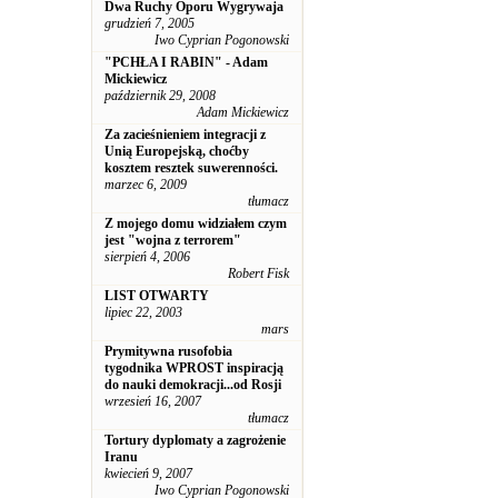
Dwa Ruchy Oporu Wygrywaja
grudzień 7, 2005
Iwo Cyprian Pogonowski
"PCHŁA I RABIN" - Adam
Mickiewicz
październik 29, 2008
Adam Mickiewicz
Za zacieśnieniem integracji z
Unią Europejską, choćby
kosztem resztek suwerenności.
marzec 6, 2009
tłumacz
Z mojego domu widziałem czym
jest "wojna z terrorem"
sierpień 4, 2006
Robert Fisk
LIST OTWARTY
lipiec 22, 2003
mars
Prymitywna rusofobia
tygodnika WPROST inspiracją
do nauki demokracji...od Rosji
wrzesień 16, 2007
tłumacz
Tortury dyplomaty a zagrożenie
Iranu
kwiecień 9, 2007
Iwo Cyprian Pogonowski