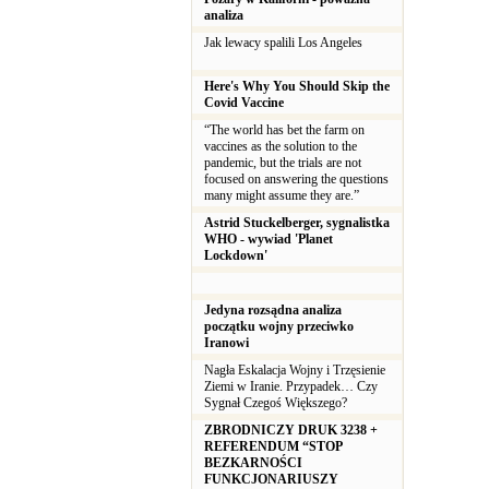
analiza
Jak lewacy spalili Los Angeles
Here's Why You Should Skip the
Covid Vaccine
“The world has bet the farm on
vaccines as the solution to the
pandemic, but the trials are not
focused on answering the questions
many might assume they are.”
Astrid Stuckelberger, sygnalistka
WHO - wywiad 'Planet
Lockdown'
Jedyna rozsądna analiza
początku wojny przeciwko
Iranowi
Nagła Eskalacja Wojny i Trzęsienie
Ziemi w Iranie. Przypadek… Czy
Sygnał Czegoś Większego?
ZBRODNICZY DRUK 3238 +
REFERENDUM “STOP
BEZKARNOŚCI
FUNKCJONARIUSZY