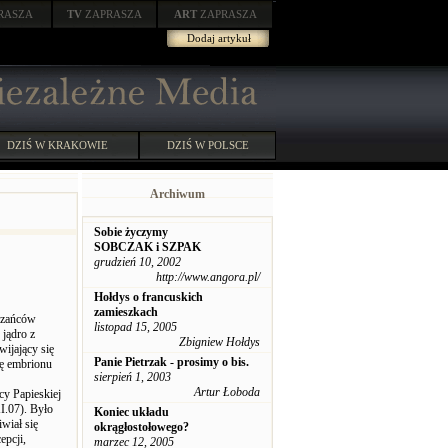
RASZA
TV
ZAPRASZA
ART
ZAPRASZA
Dodaj artykuł
DZIŚ W KRAKOWIE
DZIŚ W POLSCE
Archiwum
Sobie życzymy
SOBCZAK i SZPAK
grudzień 10, 2002
http://www.angora.pl/
Hołdys o francuskich
zamieszkach
eszańców
listopad 15, 2005
jądro z
Zbigniew Hołdys
wijający się
Panie Pietrzak - prosimy o bis.
ię embrionu
sierpień 1, 2003
Artur Łoboda
cy Papieskiej
I.07). Było
Koniec układu
wiał się
okrągłostołowego?
epcji,
marzec 12, 2005