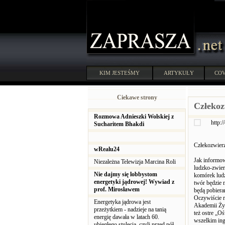
KIM JESTEŚMY
ARTYKUŁY
COV
Ciekawe strony
Człekoz
Rozmowa Adnieszki Wolskiej z
http:/
Sucharitem Bhakdi
Człekozwier
wRealu24
Jak informow
Niezależna Telewizja Marcina Roli
ludzko-zwier
Nie dajmy się lobbystom
komórek ludz
energetyki jądrowej! Wywiad z
twór będzie 
prof. Mirosławem
będą pobiera
Oczywiście r
Energetyka jądrowa jest
Akademii Życ
przeżytkiem - nadzieje na tanią
też ostre „O
energię dawała w latach 60.
wszelkim ing
ubiegłego stulecia, czyli przed pół