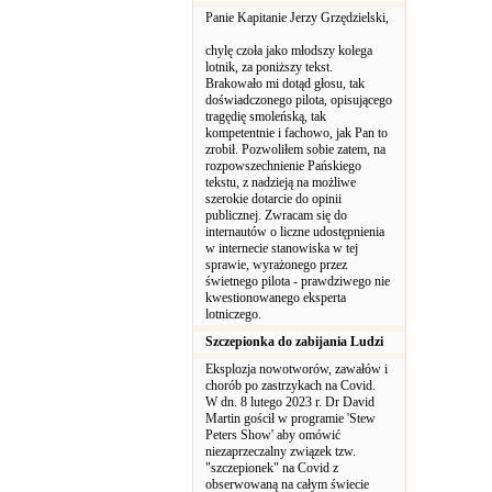
Panie Kapitanie Jerzy Grzędzielski,
chylę czoła jako młodszy kolega
lotnik, za poniższy tekst.
Brakowało mi dotąd głosu, tak
doświadczonego pilota, opisującego
tragędię smoleńską, tak
kompetentnie i fachowo, jak Pan to
zrobił. Pozwoliłem sobie zatem, na
rozpowszechnienie Pańskiego
tekstu, z nadzieją na możliwe
szerokie dotarcie do opinii
publicznej. Zwracam się do
internautów o liczne udostępnienia
w internecie stanowiska w tej
sprawie, wyrażonego przez
świetnego pilota - prawdziwego nie
kwestionowanego eksperta
lotniczego.
Szczepionka do zabijania Ludzi
Eksplozja nowotworów, zawałów i
chorób po zastrzykach na Covid.
W dn. 8 lutego 2023 r. Dr David
Martin gościł w programie 'Stew
Peters Show' aby omówić
niezaprzeczalny związek tzw.
"szczepionek" na Covid z
obserwowaną na całym świecie