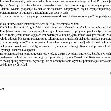
 in vitro, klonowaniu, badaniom nad embrionalnymi komórkami macierzystymi itd. Pozostaje j
tyczne. Skoro już ktoś takie badania prowadzi, to co zrobić z już istniejącymi i żyjącymi poza
udzkimi. Kościół proponuje, by szukać dla nich matek adopcyjnych, czyli akceptuje implantacje
bietom mającym trudności z naturalnym zajściem w ciążę.
ło pytanie, co robić z żyjącymi pozaustrojowo embrionami ludzko-zwierzęcymi? Jak podaje ang
ph.co.uk/news/main.jhtml?xml=/news/2007/06/26/nchimeral26.xml
Katolickich Biskupów Anglii i Walii uważa, że te mieszańce traktować należy jak embriony ludz
tkom (dawczyniom komórek jajowych lub jąder komórkowych) przyjąć implantację tych tworó
no, co robić, jeżeli komórka jajowa jest zwierzęca, a ludzkie jądro komórkowe jest męskie. Mo
ych do adopcji. Nie jestem pewien czy ta rekomendacja angielskich biskupów znajdzie poparci
y te twory mają duszę? Te twory pewno i tak wkrótce zamrą z braku spójności ich różnych wła
ednak pewne: świat zwariował. Ignorowanie urzędu nauczycielskiego Kościoła doprowadziło do
 sytuacji i absurdalnych pytań.
e komentować ten temat potrzebna jest wiedza z zakresu cytologii i genetyki. Spróbuję wyjaś
rządkować zachodzące zjawiska. Z góry zapowiadam, że jeżeli Magisterium Kościoła zapropon
to swoją opinię natychmiast wycofuję, ale na obecnym etapie wyra?nie potrzebna jest debata na 
eść do niej swój wkład.
1
arz