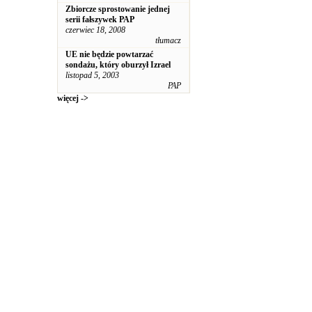
Zbiorcze sprostowanie jednej
serii fałszywek PAP
czerwiec 18, 2008
tłumacz
UE nie będzie powtarzać
sondażu, który oburzył Izrael
listopad 5, 2003
PAP
więcej ->