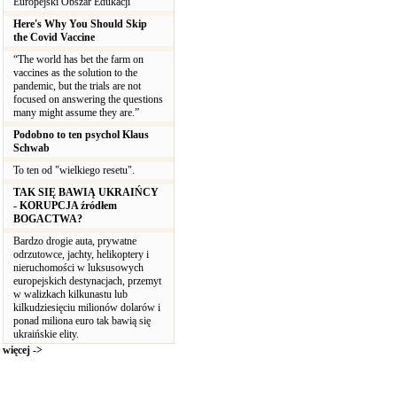
Europejski Obszar Edukacji
Here's Why You Should Skip
the Covid Vaccine
“The world has bet the farm on
vaccines as the solution to the
pandemic, but the trials are not
focused on answering the questions
many might assume they are.”
Podobno to ten psychol Klaus
Schwab
To ten od "wielkiego resetu".
TAK SIĘ BAWIĄ UKRAIŃCY
- KORUPCJA źródłem
BOGACTWA?
Bardzo drogie auta, prywatne
odrzutowce, jachty, helikoptery i
nieruchomości w luksusowych
europejskich destynacjach, przemyt
w walizkach kilkunastu lub
kilkudziesięciu milionów dolarów i
ponad miliona euro tak bawią się
ukraińskie elity.
więcej ->