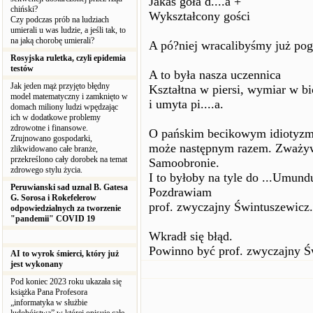
Jakaś goła d....a +
chiński?
Wykształcony gości
Czy podczas prób na ludziach
umierali u was ludzie, a jeśli tak, to
na jaką chorobę umierali?
A pó?niej wracalibyśmy już pog
Rosyjska ruletka, czyli epidemia
testów
A to była nasza uczennica
Jak jeden mąż przyjęto błędny
Kształtna w piersi, wymiar w b
model matematyczny i zamknięto w
i umyta pi....a.
domach miliony ludzi wpędzając
ich w dodatkowe problemy
zdrowotne i finansowe.
O pańskim becikowym idiotyzm
Zrujnowano gospodarki,
może następnym razem. Zważyws
zlikwidowano całe branże,
przekreślono cały dorobek na temat
Samoobronie.
zdrowego stylu życia.
I to byłoby na tyle do ...Umun
Peruwianski sad uznal B. Gatesa
Pozdrawiam
G. Sorosa i Rokefelerow
prof. zwyczajny Świntuszewicz.
odpowiedzialnych za tworzenie
"pandemii" COVID 19
Wkradł się błąd.
Powinno być prof. zwyczajny Ś
AI to wyrok śmierci, który już
jest wykonany
Pod koniec 2023 roku ukazała się
książka Pana Profesora
„informatyka w służbie