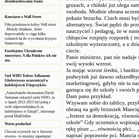
zbombardowania Iranu
gruzach, a chiński już ulega sam
swoboda. Modnie ubrana uczennic
Kanciarze z Wall Street
pokaże brzucha. Ciuch musi być
alternatywy. Świat pędzi do prz
Film przedstawia kulisy Wall street
. Metody działania , które
nauczyciel i pedagog, że w nas
doprowadziły w ciągu kilku
chłopców rozpięty rozporek ( tr
ostatnich lat do wywołania kryzysu
finansowego.
szkolnym wyżeraczom), a u dzie
ciecie.
Fundujemy Ukraińcom
emerytury. A dla Polaków ich nie
Panie ministrze, pan nie nadaje
ma.
swój wysoki wzrost.
Ja mając wzrost średni, i bardz
Szef WHO Tedros Adhanom
podwyżek już dawno odszedłbym
Ghebreyesus uczestniczył w
marketingowej, gdyby nie ta na
ludobójstwie Etiopczyków
garnąca się do szkoły i swoich
„Amerykański ekonomista David
Dam panu przykład.
Steinman oskarżył szefa WHO, że
Wzywam sobie do tablicy, przy
w latach 2012-2015 był jedną z
osób odpowiedzialnych za
ubraną na goły brzuszek Mancię 
ludobójstwo w Etiopii”, informuje
,,Jestem za demokracją, równo
portal MailOnline.
szkole” Gdy uczennica wspinają
Warto posłuchać
rękę pisze ,,...równością płci...
Chociaż scyzoryk się w kieszeni
napisać poprawnie pci. Mancia u
otwiera - to musimy zapamiętać