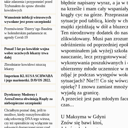
takie zdarzenia i przypomnieć przed
błędnie napisany wyraz, a ja w
Trybunałem do spraw zbrodni
na krześle i mam cały wspaniały
kowidowych
krągły cyc na górze. Przeprasz
Wzmożenie infekcji wirusowych
sytuacje pod tablicą, kiedy w c
wywołane jest przez szczepionki
majtki zjeżdżają w dół a bluzec
Przemówienie Thierry’ego Baudeta
Ten nieodzowny dodatek do nasz
w holenderskim parlamencie nt.
agendy Covid-19
zlikwidowany. Musi pan zrozumi
odróżnieniu od poprzedniej epok
Ponad 5 lat po kowidzie wojna
wspominałem jak wyżej) szkoła 
wobec uczciwych lekarzy trwa
nauczanie, lecz przygotowywać
dalej
wykonywania poszukiwanych i d
Zbrodniarze kowidowi niszczą
ubierzemy młode uczennice w mu
lekarzy
zdjąć je podczas występów wokó
Imperium KLAUSA SCHWABA
sytuacjach? Nie!!! Co się wówcz
i jego marionetki. DAVOS 2022.
opiekę? I znowu zamiast mnożyć
wyjadą za granicę.
Dyrektorzy Moderny i
A przecież jest pan młodym fa
AstraZeneca obwiniają Rządy za
niebezpieczne szczepionki
czas...
Chciałbym poznać datę, jeśli to
możliwe, kiedy rozszyfrowaliście
U Maksyma w Gdyni
całą sekwencję DNA tego wirusa,
Znów się bawi ktoś,
czy też opieraliście się wyłącznie na
sekwencji dostarczonej przez rząd