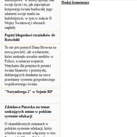
ludobójstwa” w której opisuje całe
Dodaj komentarz
swoje życie i to, jak największe
korporacja świata budowały jego
zdaniem swoje marki na
ludobójstwie, w tym w trakcie II
Wojny Światowej i obozach
zagłady
Papież błogosławi strażników de
Rotschild
To nie jest pomysł Dana Browna na
nową powieść, ale wydarzenie,
które umknęło uwadze mediów w
Polsce, a oznacza wsparcie
Watykanu dla potężnych postaci
świata finansów i przemysłu,
deklarujących działania na rzecz
przemiany systemu gospodarczego
współczesnego świata.
"Norymberga 2" w Sejmie RP
Zdzisława Piasecka na temat
szokujących zmian w polskim
systemie edukacji
O skandalicznych zmianach w
polskim systemie edukacji, który
wkrótce ma zostać włączony w tzw.