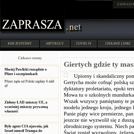
ZAPRASZ
KIM JESTEŚMY
ARTYKUŁY
COVID-19
CIEKAWE LINKI
Ciekawe strony
Giertych gdzie ty masz
Maciej Pawlicki rozsądnie o
Pfizer i szczepionkach
Upiorny i skandaliczny pom
Pfizer żąda od Polski zapłaty 6 mld
Gertycha może cofnąć polską s
zł!
dyktatury proletariatu, epoki 
Mowa tu o szkolnych mundurka
Wszak wszyscy pamiętamy te pr
Zielony ŁAD zniszczy UE, a
modelu jednego kroju, jednego
wcześniej zniszczy prywatną
własność
Panie piąty wice premierze, pa
jeszcze nie wyzwolił się z dus
zbrodniczego systemu. Niech pa
Były agent CIA ujawnia, jak
Izrael zmusił Trumpa do
Świat został wyzwolony, żelazna