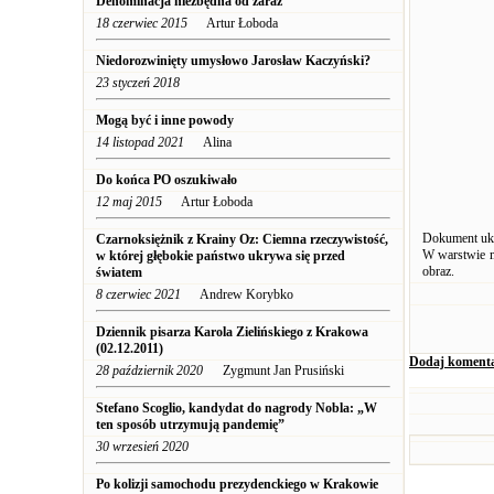
Denominacja niezbędna od zaraz
18 czerwiec 2015
Artur Łoboda
Niedorozwinięty umysłowo Jarosław Kaczyński?
23 styczeń 2018
Mogą być i inne powody
14 listopad 2021
Alina
Do końca PO oszukiwało
12 maj 2015
Artur Łoboda
Dokument ukaz
Czarnoksiężnik z Krainy Oz: Ciemna rzeczywistość,
W warstwie me
w której głębokie państwo ukrywa się przed
obraz.
światem
8 czerwiec 2021
Andrew Korybko
Dziennik pisarza Karola Zielińskiego z Krakowa
(02.12.2011)
Dodaj koment
28 październik 2020
Zygmunt Jan Prusiński
Stefano Scoglio, kandydat do nagrody Nobla: „W
ten sposób utrzymują pandemię”
30 wrzesień 2020
Po kolizji samochodu prezydenckiego w Krakowie