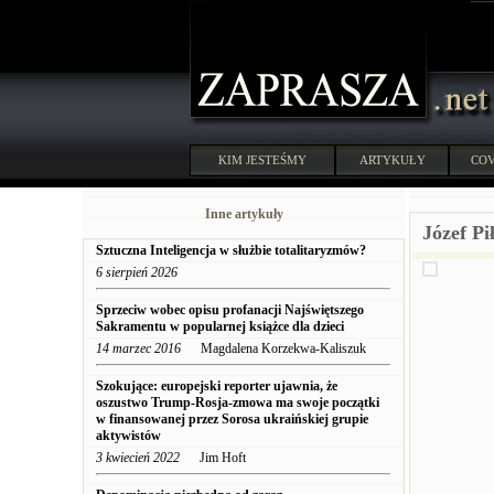
KIM JESTEŚMY
ARTYKUŁY
COV
Inne artykuły
Józef Pi
Sztuczna Inteligencja w służbie totalitaryzmów?
6 sierpień 2026
Sprzeciw wobec opisu profanacji Najświętszego
Sakramentu w popularnej książce dla dzieci
14 marzec 2016
Magdalena Korzekwa-Kaliszuk
Szokujące: europejski reporter ujawnia, że ​​
oszustwo Trump-Rosja-zmowa ma swoje początki
w finansowanej przez Sorosa ukraińskiej grupie
aktywistów
3 kwiecień 2022
Jim Hoft