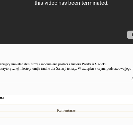
ujący unikalne dziś filmy i zapomniane postaci z historii Polski XX wieku.
rytorycznej, niestety omija trudne dla Sanacji tematy. W związku z czym, podstawową jego w
3
arz
Komentarze