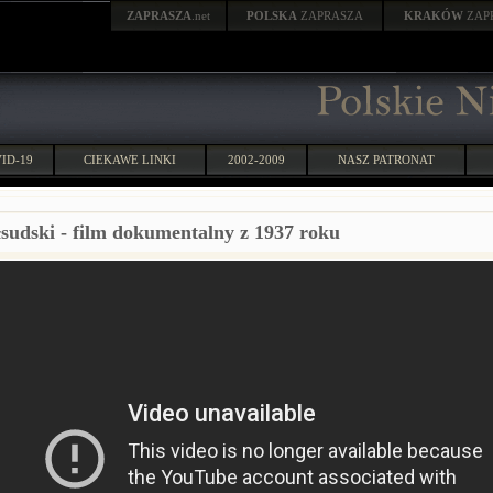
ZAPRASZA
.net
POLSKA
ZAPRASZA
KRAKÓW
ZAP
ID-19
CIEKAWE LINKI
2002-2009
NASZ PATRONAT
łsudski - film dokumentalny z 1937 roku