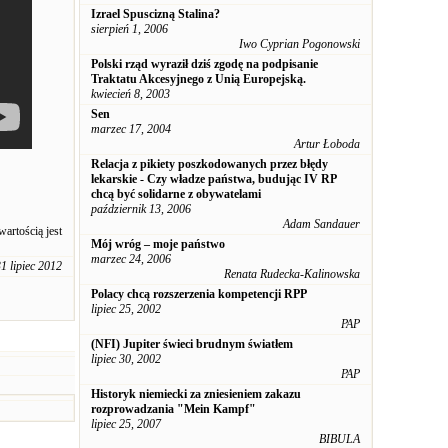
Izrael Spuscizną Stalina?
sierpień 1, 2006
Iwo Cyprian Pogonowski
Polski rząd wyraził dziś zgodę na podpisanie
Traktatu Akcesyjnego z Unią Europejską.
kwiecień 8, 2003
Sen
marzec 17, 2004
Artur Łoboda
Relacja z pikiety poszkodowanych przez błędy
lekarskie - Czy władze państwa, budując IV RP
chcą być solidarne z obywatelami
październik 13, 2006
Adam Sandauer
artością jest
Mój wróg – moje państwo
marzec 24, 2006
1 lipiec 2012
Renata Rudecka-Kalinowska
Polacy chcą rozszerzenia kompetencji RPP
lipiec 25, 2002
PAP
(NFI) Jupiter świeci brudnym światłem
lipiec 30, 2002
PAP
Historyk niemiecki za zniesieniem zakazu
rozprowadzania "Mein Kampf"
lipiec 25, 2007
BIBULA