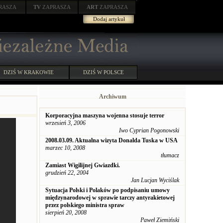
RASZA
TV
ZAPRASZA
ART
ZAPRASZA
Dodaj artykuł
DZIŚ W KRAKOWIE
DZIŚ W POLSCE
Archiwum
Korporacyjna maszyna wojenna stosuje terror
wrzesień 3, 2006
Iwo Cyprian Pogonowski
2008.03.09. Aktualna wizyta Donalda Tuska w USA
marzec 10, 2008
tłumacz
Zamiast Wigilijnej Gwiazdki.
grudzień 22, 2004
Jan Lucjan Wyciślak
Sytuacja Polski i Polaków po podpisaniu umowy
międzynarodowej w sprawie tarczy antyrakietowej
przez polskiego ministra spraw
sierpień 20, 2008
Paweł Ziemiński