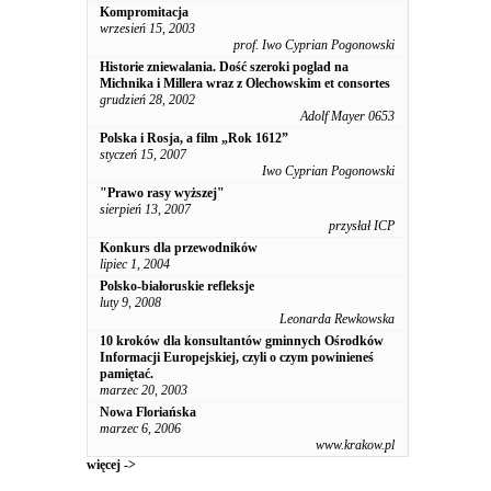
Kompromitacja
wrzesień 15, 2003
prof. Iwo Cyprian Pogonowski
Historie zniewalania. Dość szeroki poglad na
Michnika i Millera wraz z Olechowskim et consortes
grudzień 28, 2002
Adolf Mayer 0653
Polska i Rosja, a film „Rok 1612”
styczeń 15, 2007
Iwo Cyprian Pogonowski
"Prawo rasy wyższej"
sierpień 13, 2007
przysłał ICP
Konkurs dla przewodników
lipiec 1, 2004
Polsko-białoruskie refleksje
luty 9, 2008
Leonarda Rewkowska
10 kroków dla konsultantów gminnych Ośrodków
Informacji Europejskiej, czyli o czym powinieneś
pamiętać.
marzec 20, 2003
Nowa Floriańska
marzec 6, 2006
www.krakow.pl
więcej ->