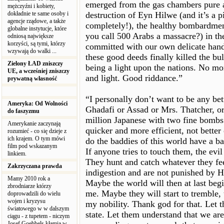
emerged from the gas chambers pure a
mężczyźni i kobiety,
dokładnie te same osoby i
destruction of Eyn Hilwe (and it’s a p
agencje rządowe, a także
completely!), the healthy bombardment
globalne instytucje, które
you call 500 Arabs a massacre?) in t
odniosą największe
korzyści, są tymi, którzy
committed with our own delicate hands 
wzywają do walki ...
these good deeds finally killed the bu
Zielony ŁAD zniszczy
being a light upon the nations. No m
UE, a wcześniej zniszczy
and light. Good riddance.”
prywatną własność
“I personally don’t want to be any be
Ameryka: Od Wolności
Ghadafi or Assad or Mrs. Thatcher, o
do faszyzmu
million Japanese with two fine bombs.
Amerykanie zaczynają
quicker and more efficient, not better
rozumieć - co się dzieje z
ich krajem. O tym mówi
do the baddies of this world have a b
film pod wskazanym
If anyone tries to touch them, the evi
linkiem.
They hunt and catch whatever they fee
Zakrzyczana prawda
indigestion and are not punished by He
Mamy 2010 rok a
Maybe the world will then at last begi
zbrodniarze którzy
me. Maybe they will start to tremble,
doprowadzili do wielu
wojen i kryzysu
my nobility. Thank god for that. Let 
światowego w w dalszym
state. Let them understand that we ar
ciągu - z tupetem - niczym
Josef Goebbels kłamią w