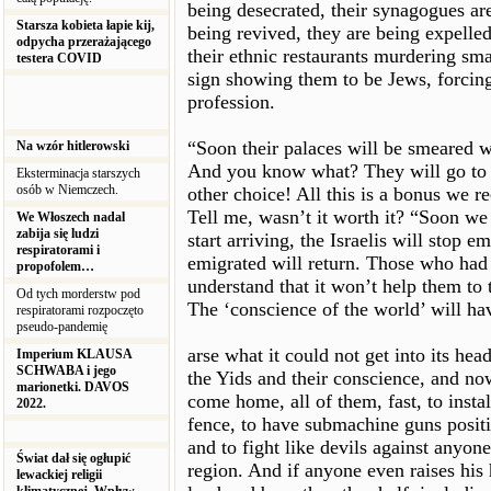
being desecrated, their synagogues are 
Starsza kobieta łapie kij,
being revived, they are being expelled
odpycha przerażającego
their ethnic restaurants murdering sm
testera COVID
sign showing them to be Jews, forcin
profession.
“Soon their palaces will be smeared wi
Na wzór hitlerowski
And you know what? They will go to P
Eksterminacja starszych
osób w Niemczech.
other choice! All this is a bonus we 
Tell me, wasn’t it worth it? “Soon we
We Włoszech nadal
zabija się ludzi
start arriving, the Israelis will stop 
respiratorami i
emigrated will return. Those who had 
propofolem…
understand that it won’t help them to 
Od tych morderstw pod
The ‘conscience of the world’ will ha
respiratorami rozpoczęto
pseudo-pandemię
arse what it could not get into its hea
Imperium KLAUSA
SCHWABA i jego
the Yids and their conscience, and no
marionetki. DAVOS
come home, all of them, fast, to instal
2022.
fence, to have submachine guns positi
and to fight like devils against anyon
Świat dał się ogłupić
region. And if anyone even raises his 
lewackiej religii