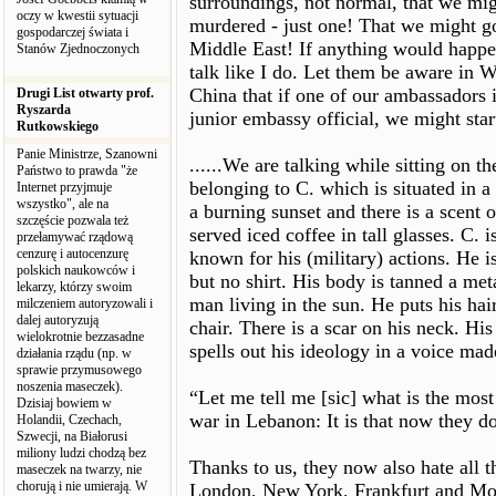
surroundings, not normal, that we migh
oczy w kwestii sytuacji
murdered - just one! That we might go 
gospodarczej świata i
Middle East! If anything would happe
Stanów Zjednoczonych
talk like I do. Let them be aware i
China that if one of our ambassadors i
Drugi List otwarty prof.
Ryszarda
junior embassy official, we might star
Rutkowskiego
Panie Ministrze, Szanowni
......We are talking while sitting on t
Państwo to prawda "że
belonging to C. which is situated in 
Internet przyjmuje
wszystko", ale na
a burning sunset and there is a scent of
szczęście pozwala też
served iced coffee in tall glasses. C. 
przełamywać rządową
cenzurę i autocenzurę
known for his (military) actions. He i
polskich naukowców i
but no shirt. His body is tanned a met
lekarzy, którzy swoim
man living in the sun. He puts his hai
milczeniem autoryzowali i
dalej autoryzują
chair. There is a scar on his neck. Hi
wielokrotnie bezzasadne
spells out his ideology in a voice m
działania rządu (np. w
sprawie przymusowego
noszenia maseczek).
“Let me tell me [sic] what is the most 
Dzisiaj bowiem w
war in Lebanon: It is that now they don
Holandii, Czechach,
Szwecji, na Białorusi
miliony ludzi chodzą bez
Thanks to us, they now also hate all 
maseczek na twarzy, nie
chorują i nie umierają. W
London, New York, Frankfurt and Montre