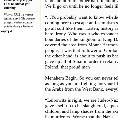
land and burn the other half, includin
klimatycznej. Wpływ
CO2 na klimat jest
We’ll go on until he no longer feels lik
znikomy
Wpływ CO2 na wzrost
“...You probably want to know whether
temperatury? Nie zostało
coming here to escape anti-semitism sm
przeprowadzone żadne
potwierdzające badanie
go all soft like them. Listen, history i
więcej ->
here, irony. Who was it who expanded 
boundaries of the kingdom of King Da
covered the area from Mount Hermon
people, it was that follower of Gordo
the other hand, is about to push us ba
gave up all of Sinai in order to retain
Poland, that proud man
Menahem Begin. So you can never tell
as long as you are fighting for your lif
the Arabs from the West Bank, everyt
“Leibowitz is right, we are Judeo-Naz
gave itself up to be slaughtered, a peo
children and lamp shades from the ski
its murderers. Worse than the Nazis...