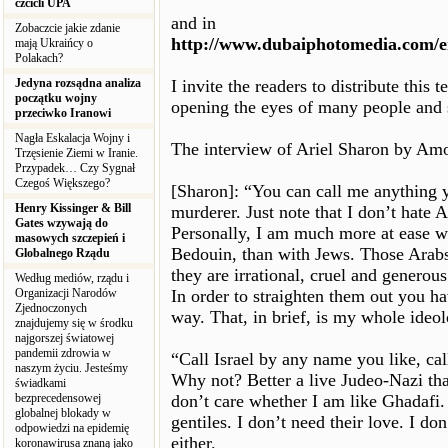
czcicli UPA
and in
Zobaczcie jakie zdanie
http://www.dubaiphotomedia.com/en
mają Ukraińcy o
Polakach?
Jedyna rozsądna analiza
I invite the readers to distribute this
początku wojny
opening the eyes of many people and s
przeciwko Iranowi
Nagła Eskalacja Wojny i
The interview of Ariel Sharon by Am
Trzęsienie Ziemi w Iranie.
Przypadek… Czy Sygnał
Czegoś Większego?
[Sharon]: “You can call me anything y
Henry Kissinger & Bill
murderer. Just note that I don’t hate 
Gates wzywają do
Personally, I am much more at ease wi
masowych szczepień i
Bedouin, than with Jews. Those Arabs
Globalnego Rządu
they are irrational, cruel and generous.
Według mediów, rządu i
Organizacji Narodów
In order to straighten them out you ha
Zjednoczonych
way. That, in brief, is my whole ideo
znajdujemy się w środku
najgorszej światowej
pandemii zdrowia w
“Call Israel by any name you like, cal
naszym życiu. Jesteśmy
Why not? Better a live Judeo-Nazi tha
świadkami
bezprecedensowej
don’t care whether I am like Ghadafi. 
globalnej blokady w
gentiles. I don’t need their love. I do
odpowiedzi na epidemię
either.
koronawirusa znaną jako