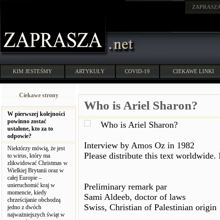
ZAPRASZ
KIM JESTEŚMY
ARTYKUŁY
COVID-19
CIEKAWE LINKI
Ciekawe strony
Who is Ariel Sharon?
W pierwszej kolejności
powinno zostać
Who is Ariel Sharon?
ustalone, kto za to
odpowie?
Interview by Amos Oz in 1982
Niektórzy mówią, że jest
Please distribute this text worldwide.
to wirus, który ma
zlikwidować Christmas w
Wielkiej Brytanii oraz w
całej Europie –
unieruchomić kraj w
Preliminary remark par
momencie, kiedy
Sami Aldeeb, doctor of laws
chrześcijanie obchodzą
Swiss, Christian of Palestinian origin
jedno z dwóch
najważniejszych świąt w