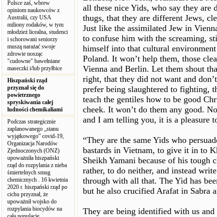
Polsce zaś, wbrew
all these nice Yids, who say they are d
opiniom naukowców z
thugs, that they are different Jews, cl
Australii, czy USA
miliony rodaków, w tym
Just like the assimilated Jew in Vien
młodzież licealna, studenci
to confuse him with the screaming, s
i schorowani seniorzy
muszą narażać swoje
himself into that cultural environment
zdrowie nosząc
Poland. It won’t help them, those clean
"cudowne" bawełniane
Vienna and Berlin. Let them shout that
maseczki i/lub przyłbice
right, that they did not want and don’t
Hiszpański rząd
przyznał się do
prefer being slaughtered to fighting, 
powietrznego
teach the gentiles how to be good Chr
spryskiwania całej
cheek. It won’t do them any good. Now
ludności chemikaliami
and I am telling you, it is a pleasure 
Podczas strategicznie
zaplanowanego „stanu
wyjątkowego” covid-19,
“They are the same Yids who persuaded
Organizacja Narodów
bastards in Vietnam, to give it in to 
Zjednoczonych (ONZ)
upoważniła hiszpański
Sheikh Yamani because of his tough c
rząd do rozpylania z nieba
rather, to do neither, and instead writ
śmiertelnych smug
through with all that. The Yid has bee
chemicznych . 16 kwietnia
2020 r. hiszpański rząd po
but he also crucified Arafat in Sabra a
cichu przyznał, że
upoważnił wojsko do
rozpylania biocydów na
They are being identified with us and 
całą populację.