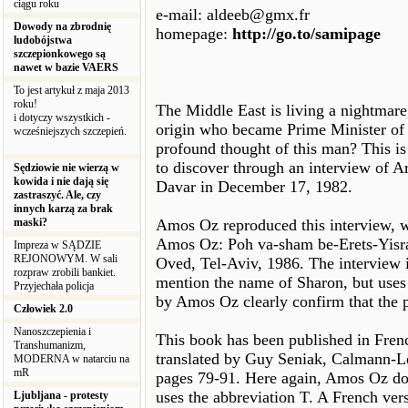
ciągu roku
e-mail: aldeeb@gmx.fr
Dowody na zbrodnię
homepage:
http://go.to/samipage
ludobójstwa
szczepionkowego są
nawet w bazie VAERS
To jest artykuł z maja 2013
roku!
The Middle East is living a nightmare
i dotyczy wszystkich -
origin who became Prime Minister of I
wcześniejszych szczepień.
profound thought of this man? This is
to discover through an interview of Ar
Sędziowie nie wierzą w
kowida i nie dają się
Davar in December 17, 1982.
zastraszyć. Ale, czy
innych karzą za brak
maski?
Amos Oz reproduced this interview, w
Amos Oz: Poh va-sham be-Erets-Yisra
Impreza w SĄDZIE
REJONOWYM. W sali
Oved, Tel-Aviv, 1986. The interview 
rozpraw zrobili bankiet.
mention the name of Sharon, but uses 
Przyjechała policja
by Amos Oz clearly confirm that the p
Człowiek 2.0
Nanoszczepienia i
This book has been published in Fren
Transhumanizm,
translated by Guy Seniak, Calmann-Lé
MODERNA w natarciu na
mR
pages 79-91. Here again, Amos Oz do
uses the abbreviation T. A French vers
Ljubljana - protesty