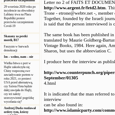
przeciwko szczepieniom
Letter no 2 of FAITS ET DOCUMENT
29 września 2020 roku po
http://www.argent.fr/fetd2.htm
. Th
incydencie na obwodnicy
Trone - etrone@webtv.net -, member o
Lublany trwa na Placu
Together, founded by the Israeli journa
Republiki protest
przeciwko szczepieniom
is said that the person interviewed is 
Covid-19
The same book has been published in 
Skazany za pestki
translated by Maurie Goldberg-Bartur
moreli, B17
Vintage Books, 1984. Here again, Am
Faszyzm w barwach
Sharon, but uses the abbreviation C.
demokracji
Im – wolno, nam – nie
I produce here the interview as publis
Wielka bitwa o port w
Hajfie zakończyła się.
Chiny rozpoczną swe
http://www.counterpunch.org/piper
zawiadywanie portem w
September/01305
roku 2021, co postawi
USA przed alternatywą,
4.html
czy Szósta Flota będzie
dalej zawijała do Hajfy,
It is indicated that the man referred t
czy też należy
urzeczywistnić pogróżkę
interview
wycofania się?
can be also found in:
Andrzej Duda rozdawał
http://www.islamicparty.com/comm
ordery tym, którzy