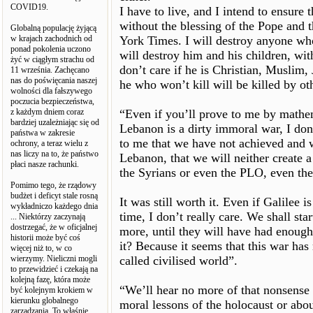
COVID19.
I have to live, and I intend to ensure 
without the blessing of the Pope and 
Globalną populację żyjącą
w krajach zachodnich od
York Times. I will destroy anyone who
ponad pokolenia uczono
will destroy him and his children, wit
żyć w ciągłym strachu od
don’t care if he is Christian, Muslim,
11 września. Zachęcano
nas do poświęcania naszej
he who won’t kill will be killed by ot
wolności dla fałszywego
poczucia bezpieczeństwa,
z każdym dniem coraz
“Even if you’ll prove to me by mathem
bardziej uzależniając się od
Lebanon is a dirty immoral war, I don
państwa w zakresie
to me that we have not achieved and w
ochrony, a teraz wielu z
nas liczy na to, że państwo
Lebanon, that we will neither create 
płaci nasze rachunki.
the Syrians or even the PLO, even the
Pomimo tego, że rządowy
budżet i deficyt stale rosną
It was still worth it. Even if Galilee 
wykładniczo każdego dnia
time, I don’t really care. We shall sta
... Niektórzy zaczynają
dostrzegać, że w oficjalnej
more, until they will have had enoug
historii może być coś
it? Because it seems that this war h
więcej niż to, w co
wierzymy. Nieliczni mogli
called civilised world”.
to przewidzieć i czekają na
kolejną fazę, która może
“We’ll hear no more of that nonsense 
być kolejnym krokiem w
kierunku globalnego
moral lessons of the holocaust or ab
zarządzania. To właśnie