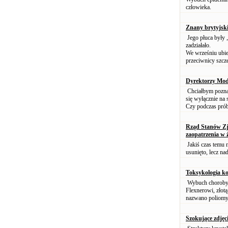
człowieka.
Znany brytyjski
Jego płuca były 
zadziałało.
We wrześniu ubie
przeciwnicy szcze
Dyrektorzy Mode
Chciałbym poznać 
się wyłącznie na 
Czy podczas prób 
Rząd Stanów Zj
zaopatrzenia w
Jakiś czas temu 
usunięto, lecz na
Toksykologia ko
Wybuch choroby 
Flexnerowi, złotą
nazwano poliomye
Szokujące zdjęc