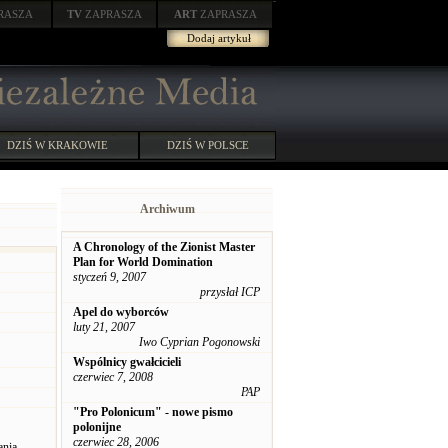
RASZA
TV
ZAPRASZA
ART
ZAPRASZA
Dodaj artykuł
DZIŚ W KRAKOWIE
DZIŚ W POLSCE
Archiwum
A Chronology of the Zionist Master
Plan for World Domination
styczeń 9, 2007
przysłał ICP
Apel do wyborców
luty 21, 2007
Iwo Cyprian Pogonowski
Wspólnicy gwałcicieli
czerwiec 7, 2008
PAP
"Pro Polonicum" - nowe pismo
polonijne
czerwiec 28, 2006
ania