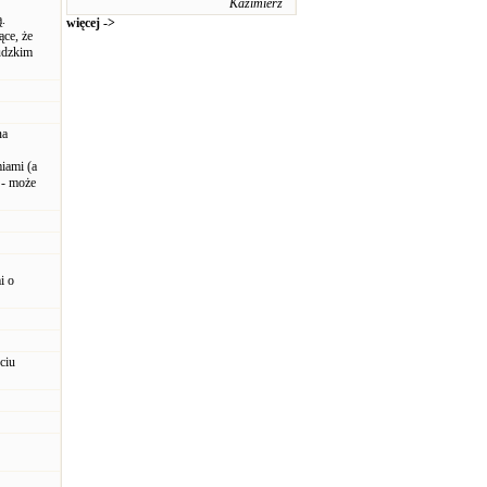
Kazimierz
.
więcej ->
ce, że
udzkim
na
iami (a
 - może
i o
ciu