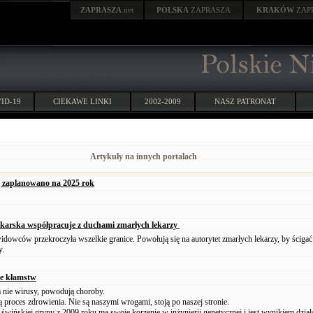
ZAPRASZA
.net
POLSKA
ZAPRASZA
KRAKÓW
ZAP
ID-19
CIEKAWE LINKI
2002-2009
NASZ PATRONAT
Artykuły na innych portalach
zaplanowano na 2025 rok
ekarska współpracuje z duchami zmarłych lekarzy
dowców przekroczyła wszelkie granice. Powołują się na autorytet zmarłych lekarzy, by ścigać
y.
ne kłamstw
a nie wirusy, powodują choroby.
 proces zdrowienia. Nie są naszymi wrogami, stoją po naszej stronie.
świńskiej grypy z 2009 roku ma swoje korzenie w inżynierii genetycznej i jest wynikiem dział