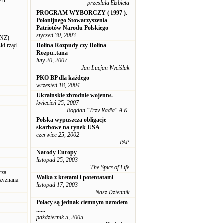
e u
przeslala Elzbieta
PROGRAM WYBORCZY ( 1997 ).
Polonijnego Stowarzyszenia
Patriotów Narodu Polskiego
styczeń 30, 2003
ONZ)
ki rząd
Dolina Rozpudy czy Dolina
Rozpu..tana
luty 20, 2007
Jan Lucjan Wyciślak
PKO BP dla każdego
wrzesień 18, 2004
Ukrainskie zbrodnie wojenne.
kwiecień 25, 2007
Bogdan "Trzy Radla" A.K.
Polska wypuszcza obligacje
skarbowe na rynek USA
czerwiec 25, 2002
PAP
Narody Europy
listopad 25, 2003
The Spice of Life
cza
Walka z kretami i potentatami
rzyznana
listopad 17, 2003
Nasz Dziennik
Polacy są jednak ciemnym narodem
......
październik 5, 2005