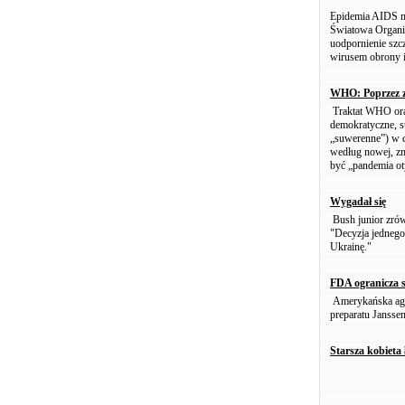
Epidemia AIDS m
Światowa Organiz
uodpornienie szc
wirusem obrony 
WHO: Poprzez zd
Traktat WHO ora
demokratyczne, s
„suwerenne”) w c
według nowej, zm
być „pandemia oty
Wygadał się
Bush junior zrów
"Decyzja jednego 
Ukrainę."
FDA ogranicza 
Amerykańska agen
preparatu Jansse
Starsza kobieta