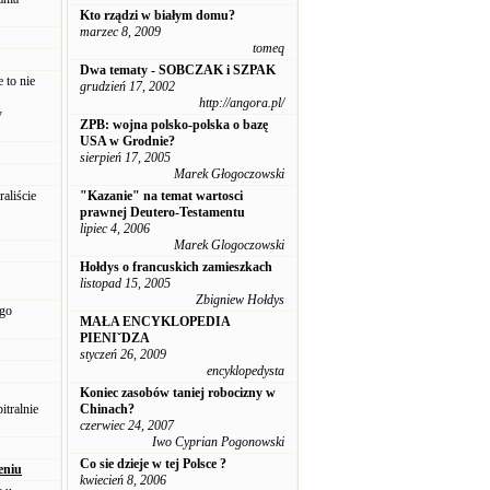
Kto rządzi w białym domu?
marzec 8, 2009
tomeq
Dwa tematy - SOBCZAK i SZPAK
 to nie
grudzień 17, 2002
http://angora.pl/
y
ZPB: wojna polsko-polska o bazę
USA w Grodnie?
sierpień 17, 2005
Marek Głogoczowski
aliście
"Kazanie" na temat wartosci
prawnej Deutero-Testamentu
lipiec 4, 2006
Marek Glogoczowski
Hołdys o francuskich zamieszkach
listopad 15, 2005
Zbigniew Hołdys
 go
MAŁA ENCYKLOPEDIA
PIENIˇDZA
styczeń 26, 2009
encyklopedysta
Koniec zasobów taniej robocizny w
itralnie
Chinach?
czerwiec 24, 2007
Iwo Cyprian Pogonowski
Co sie dzieje w tej Polsce ?
eniu
kwiecień 8, 2006