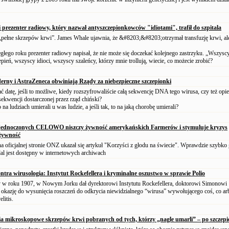
 prezenter radiowy, który nazwał antyszczepionkowców "idiotami", trafił do szpitala
„pełne skrzepów krwi”. James Whale ujawnia, że &#8203;&#8203;otrzymał transfuzję krwi, ale
głego roku prezenter radiowy napisał, że nie może się doczekać kolejnego zastrzyku. „Wszysc
pień, wszyscy idioci, wszyscy szaleńcy, którzy mnie trollują, wiecie, co możecie zrobić?
rny i AstraZeneca obwiniają Rządy za niebezpieczne szczepionki
datę, jeśli to możliwe, kiedy rozszyfrowaliście całą sekwencję DNA tego wirusa, czy też opier
sekwencji dostarczonej przez rząd chiński?
na ludziach umierali u was ludzie, a jeśli tak, to na jaką chorobę umierali?
ednoczonych CELOWO niszczy żywność amerykańskich Farmerów i stymuluje kryzys
 żywność
na oficjalnej stronie ONZ ukazał się artykuł "Korzyści z głodu na świecie". Wprawdzie szybko
dal jest dostępny w internetowych archiwach
ntra wirusologia: Instytut Rockefellera i kryminalne oszustwo w sprawie Polio
w roku 1907, w Nowym Jorku dał dyrektorowi Instytutu Rockefellera, doktorowi Simonowi
 okazję do wysunięcia roszczeń do odkrycia niewidzialnego “wirusa” wywołującego coś, co arb
litis.
ia mikroskopowe skrzepów krwi pobranych od tych, którzy „nagle umarli” – po szczepi