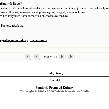
ł ludność Buczy?
analitycy wskazywali na rażące dziury i niespójności w dominującej narracji. Wszystkie siły ro
 środę 30 marca, zauważa Lauria, powołując się na zgodę wszystkich stron:
aińskich urzędników oraz zachodnich obserwatorów mediów.
 Pasteryzacja ludzi
 zagrał hymn narodowy przyrodzeniem
3
4
5
6
7
of 14
Dodaj stronę
Kontakt
Fundacja Promocji Kultury
Copyright © 2002 - 2026 Polskie Niezależne Media