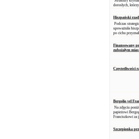
Struktury krystal
dorosłych, którzy
Hiszpański rząd
Podczas strateg
upoważniła hiszpa
po cichu przyzna
Finansowany prz
zubożałym mias
Częstotliwości 
Bergolio vel Fr
Na zdjęciu poniże
papieżowi Bergog
Franciszkowi za j
Szczepionka pr