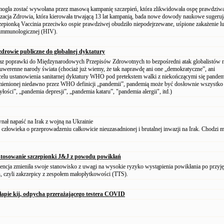
ogła zostać wywołana przez masową kampanię szczepień, która zlikwidowała ospę prawdziwą
acja Zdrowia, która kierowała trwającą 13 lat kampanią, bada nowe dowody naukowe sugerują
zepionką Vaccinia przeciwko ospie prawdziwej obudziło niepodejrzewane, uśpione zakażenie l
immunologicznej (HIV).
rowie publiczne do globalnej dyktatury
z poprawki do Międzynarodowych Przepisów Zdrowotnych to bezpośredni atak globalistów 
uwerenne narody świata (chociaż już wiemy, że tak naprawdę ani one „demokratyczne”, ani
elu ustanowienia sanitarnej dyktatury WHO pod pretekstem walki z niekończącymi się pandem
ienionej niedawno przez WHO definicji „pandemii”, pandemią może być dosłownie wszystko
łości”, „pandemia depresji”, „pandemia kataru”, "pandemia alergii", itd.)
nał napaść na Irak z wojną na Ukrainie
człowieka o przeprowadzeniu całkowicie nieuzasadnionej i brutalnej inwazji na Irak. Chodzi m
stosowanie szczepionki J&J z powodu powikłań
cja zmieniła swoje stanowisko z uwagi na wysokie ryzyko wystąpienia powikłania po przyję
n, czyli zakrzepicy z zespołem małopłytkowości (TTS).
 łapie kij, odpycha przerażającego testera COVID