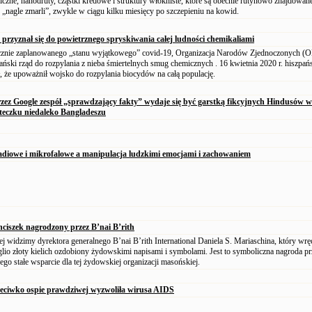
iczne, nanodruty, cząstki kredowe i struktury włókniste, które są obecnie rutynowo znajdowan
 „nagle zmarli”, zwykle w ciągu kilku miesięcy po szczepieniu na kowid.
 przyznał się do powietrznego spryskiwania całej ludności chemikaliami
icznie zaplanowanego „stanu wyjątkowego” covid-19, Organizacja Narodów Zjednoczonych (
ński rząd do rozpylania z nieba śmiertelnych smug chemicznych . 16 kwietnia 2020 r. hiszpańs
ł, że upoważnił wojsko do rozpylania biocydów na całą populację.
ez Google zespół „sprawdzający fakty” wydaje się być garstką fikcyjnych Hindusów w
teczku niedaleko Bangladeszu
radiowe i mikrofalowe a manipulacja ludzkimi emocjami i zachowaniem
anciszek nagrodzony przez B’nai B’rith
j widzimy dyrektora generalnego B’nai B’rith International Daniela S. Mariaschina, który wrę
lio złoty kielich ozdobiony żydowskimi napisami i symbolami. Jest to symboliczna nagroda p
ego stałe wsparcie dla tej żydowskiej organizacji masońskiej.
zeciwko ospie prawdziwej wyzwoliła wirusa AIDS