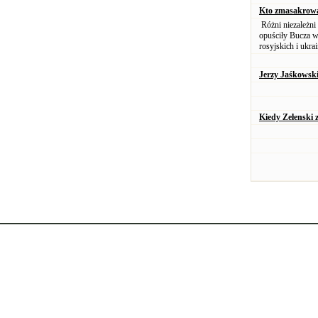
Kto zmasakrowa
Różni niezależni 
opuściły Bucza w
rosyjskich i ukr
Jerzy Jaśkowski
Kiedy Zełenski