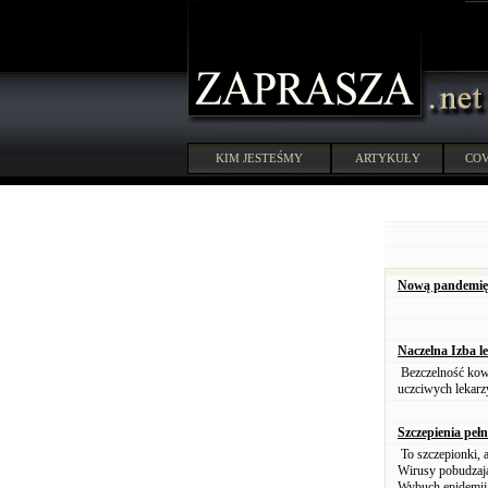
KIM JESTEŚMY
ARTYKUŁY
COV
Nową pandemię 
Naczelna Izba l
Bezczelność kowi
uczciwych lekarz
Szczepienia peł
To szczepionki, 
Wirusy pobudzają
Wybuch epidemii 