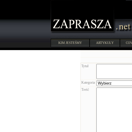
KIM JESTEŚMY
ARTYKUŁY
COV
Tytuł
Kategoria
Treść