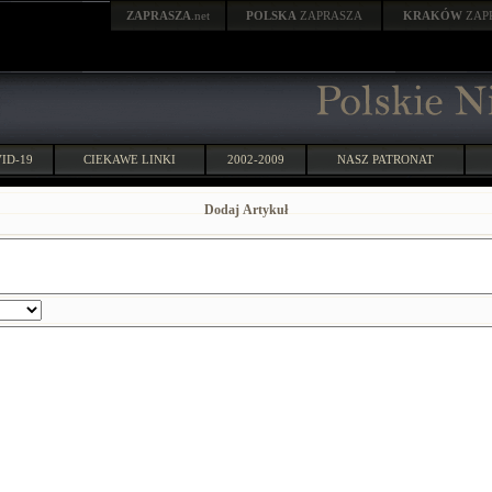
ZAPRASZA
.net
POLSKA
ZAPRASZA
KRAKÓW
ZAP
ID-19
CIEKAWE LINKI
2002-2009
NASZ PATRONAT
Dodaj Artykuł