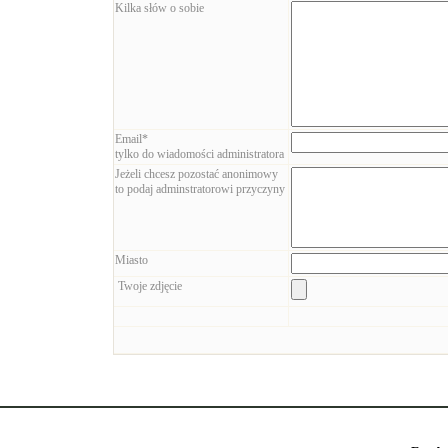
Kilka słów o sobie
Email*
tylko do wiadomości administratora
Jeżeli chcesz pozostać anonimowy
to podaj adminstratorowi przyczyny
Miasto
Twoje zdjęcie