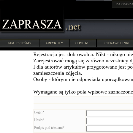
ZAPRASZ
KIM JESTEŚMY
ARTYKUŁY
COVID-19
CIEKAWE LINKI
Rejestracja jest dobrowolna. Nikt - nikogo ni
Zarejestrować mogą się zarówno uczestnicy dys
I dla autorów artykułów przygotowane jest po
zamieszczenia zdjęcia.
Osoby - którym nie odpowiada uporządkowani
Wymagane są tylko pola wpisowe zaznaczone 
Login*
Hasło*
Podpis pod tekstami*