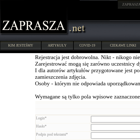
ZAPRASZ
KIM JESTEŚMY
ARTYKUŁY
COVID-19
CIEKAWE LINKI
Rejestracja jest dobrowolna. Nikt - nikogo ni
Zarejestrować mogą się zarówno uczestnicy dys
I dla autorów artykułów przygotowane jest po
zamieszczenia zdjęcia.
Osoby - którym nie odpowiada uporządkowani
Wymagane są tylko pola wpisowe zaznaczone 
Login*
Hasło*
Podpis pod tekstami*