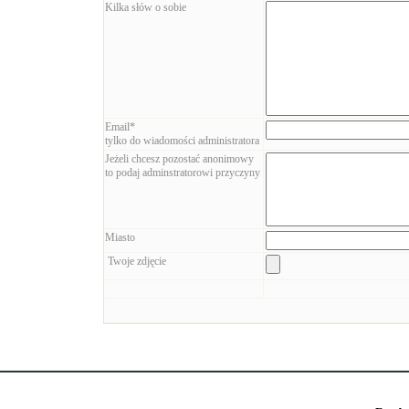
Kilka słów o sobie
Email*
tylko do wiadomości administratora
Jeżeli chcesz pozostać anonimowy
to podaj adminstratorowi przyczyny
Miasto
Twoje zdjęcie