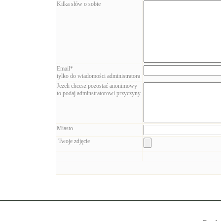
Kilka słów o sobie
Email*
tylko do wiadomości administratora
Jeżeli chcesz pozostać anonimowy
to podaj adminstratorowi przyczyny
Miasto
Twoje zdjęcie