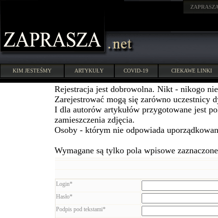
ZAPRASZ
KIM JESTEŚMY
ARTYKUŁY
COVID-19
CIEKAWE LINKI
Rejestracja jest dobrowolna. Nikt - nikogo ni
Zarejestrować mogą się zarówno uczestnicy dys
I dla autorów artykułów przygotowane jest po
zamieszczenia zdjęcia.
Osoby - którym nie odpowiada uporządkowani
Wymagane są tylko pola wpisowe zaznaczone 
Login*
Hasło*
Podpis pod tekstami*