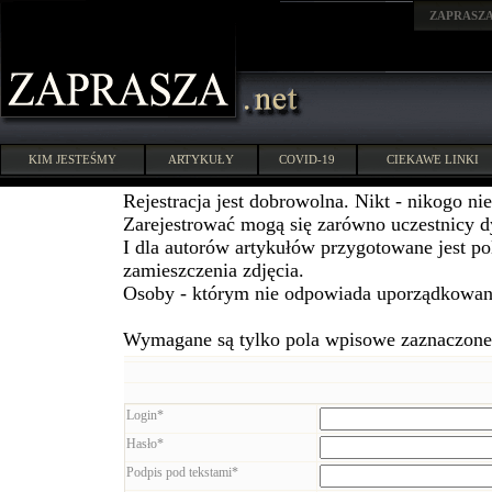
ZAPRASZ
KIM JESTEŚMY
ARTYKUŁY
COVID-19
CIEKAWE LINKI
Rejestracja jest dobrowolna. Nikt - nikogo ni
Zarejestrować mogą się zarówno uczestnicy dys
I dla autorów artykułów przygotowane jest po
zamieszczenia zdjęcia.
Osoby - którym nie odpowiada uporządkowani
Wymagane są tylko pola wpisowe zaznaczone 
Login*
Hasło*
Podpis pod tekstami*