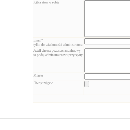
Kilka słów o sobie
Email*
tylko do wiadomości administratora
Jeżeli chcesz pozostać anonimowy
to podaj adminstratorowi przyczyny
Miasto
Twoje zdjęcie