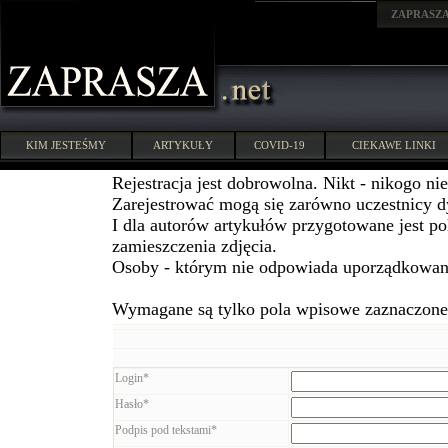
ZAPRASZ
KIM JESTEŚMY
ARTYKUŁY
COVID-19
CIEKAWE LINKI
Rejestracja jest dobrowolna. Nikt - nikogo ni
Zarejestrować mogą się zarówno uczestnicy dys
I dla autorów artykułów przygotowane jest po
zamieszczenia zdjęcia.
Osoby - którym nie odpowiada uporządkowani
Wymagane są tylko pola wpisowe zaznaczone 
Login*
Hasło*
Podpis pod tekstami*