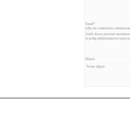
Email*
tylko do wiadomości administrat
Jeżeli chcesz pozostać anonimo
to podaj adminstratorowi przyc
Miasto
Twoje zdjęcie