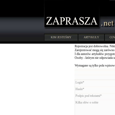
KIM JESTEŚMY
ARTYKUŁY
COV
Rejestracja jest dobrowolna. Nikt
Zarejestrować mogą się zarówno u
I dla autorów artykułów przygoto
Osoby - którym nie odpowiada u
Wymagane są tylko pola wpisowe
Login*
Hasło*
Podpis pod tekstami*
Kilka słów o sobie