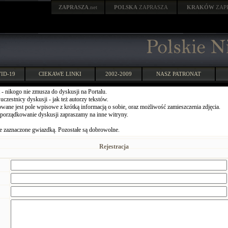
ZAPRASZA
.net
POLSKA
ZAPRASZA
KRAKÓW
ZAP
ID-19
CIEKAWE LINKI
2002-2009
NASZ PATRONAT
 - nikogo nie zmusza do dyskusji na Portalu.
czestnicy dyskusji - jak też autorzy tekstów.
wane jest pole wpisowe z krótką informacją o sobie, oraz możliwość zamieszczenia zdjęcia.
porządkowanie dyskusji zapraszamy na inne witryny.
 zaznaczone gwiazdką. Pozostałe są dobrowolne.
Rejestracja