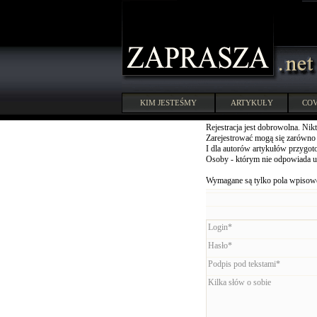
KIM JESTEŚMY
ARTYKUŁY
COV
Rejestracja jest dobrowolna. Nikt
Zarejestrować mogą się zarówno u
I dla autorów artykułów przygoto
Osoby - którym nie odpowiada u
Wymagane są tylko pola wpisowe
Login*
Hasło*
Podpis pod tekstami*
Kilka słów o sobie