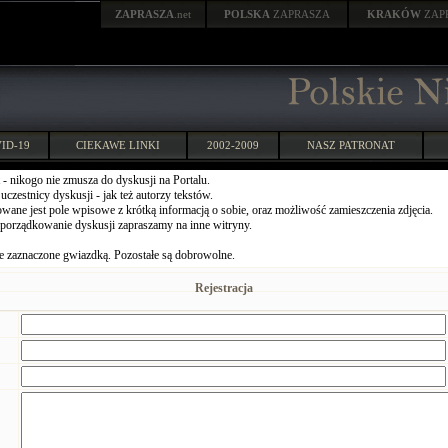
ZAPRASZA
.net
POLSKA
ZAPRASZA
KRAKÓW
ZAP
ID-19
CIEKAWE LINKI
2002-2009
NASZ PATRONAT
 - nikogo nie zmusza do dyskusji na Portalu.
czestnicy dyskusji - jak też autorzy tekstów.
wane jest pole wpisowe z krótką informacją o sobie, oraz możliwość zamieszczenia zdjęcia.
porządkowanie dyskusji zapraszamy na inne witryny.
 zaznaczone gwiazdką. Pozostałe są dobrowolne.
Rejestracja