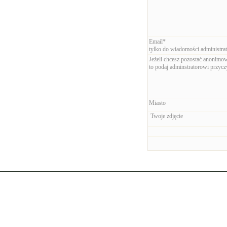
Email*
tylko do wiadomości administrat
Jeżeli chcesz pozostać anonimo
to podaj adminstratorowi przyc
Miasto
Twoje zdjęcie