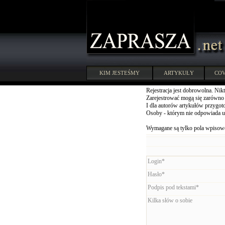
KIM JESTEŚMY
ARTYKUŁY
COV
Rejestracja jest dobrowolna. Nikt
Zarejestrować mogą się zarówno u
I dla autorów artykułów przygoto
Osoby - którym nie odpowiada u
Wymagane są tylko pola wpisowe
Login*
Hasło*
Podpis pod tekstami*
Kilka słów o sobie