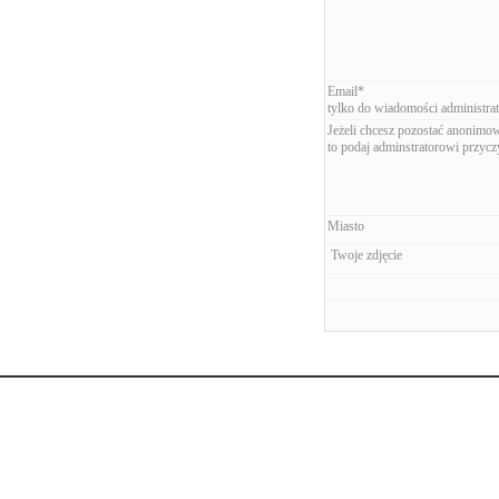
Email*
tylko do wiadomości administrat
Jeżeli chcesz pozostać anonimo
to podaj adminstratorowi przyc
Miasto
Twoje zdjęcie