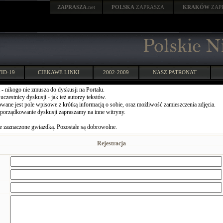
ZAPRASZA
.net
POLSKA
ZAPRASZA
KRAKÓW
ZAP
ID-19
CIEKAWE LINKI
2002-2009
NASZ PATRONAT
 - nikogo nie zmusza do dyskusji na Portalu.
czestnicy dyskusji - jak też autorzy tekstów.
wane jest pole wpisowe z krótką informacją o sobie, oraz możliwość zamieszczenia zdjęcia.
porządkowanie dyskusji zapraszamy na inne witryny.
 zaznaczone gwiazdką. Pozostałe są dobrowolne.
Rejestracja