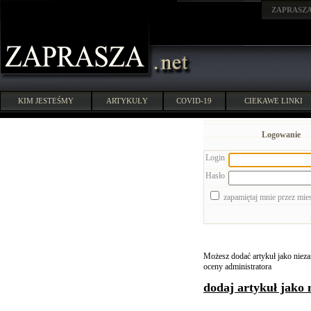
ZAPRASZ
KIM JESTEŚMY
ARTYKUŁY
COVID-19
CIEKAWE LINKI
Logowanie
Login
Hasło
zapamiętaj mnie przez mie
Możesz dodać artykuł jako niezar
oceny administratora
dodaj artykuł jako 